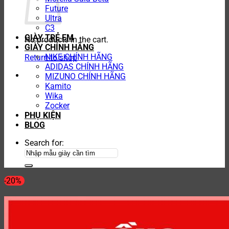
Future
Ultra
C3
GIÀY TRẺ EM
No products in the cart.
GIÀY CHÍNH HÃNG
NIKE CHÍNH HÃNG
Return to shop
ADIDAS CHÍNH HÃNG
MIZUNO CHÍNH HÃNG
Kamito
Wika
Zocker
PHỤ KIỆN
BLOG
Search for:
-20%