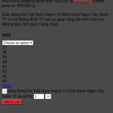
450.000
₫
Original price was: 450.000 ₫.
359.000
₫
Current
price is: 359.000 ₫.
Giày Bóng Đá Việt Nam Vapor 16 Elite Xanh Ngọc Vảy Xanh
TF có hệ thống đinh TF cao su giúp tăng độ bám sân mà
không gây cảm giác nặng chân.
SIZE
37
38
39
40
41
42
43
44
Clear
Giày Bóng Đá Việt Nam Vapor 16 Elite Xanh Ngọc Vảy
Xanh TF quantity
Add to cart