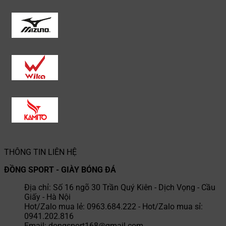
THÔNG TIN LIÊN HỆ
ĐỒNG SPORT - GIÀY BÓNG ĐÁ
Địa chỉ: Số 16 ngõ 30 Trần Quý Kiên - Dịch Vọng - Cầu
Giấy - Hà Nội
Hot/Zalo mua lẻ: 0963.684.222 - Hot/Zalo mua sỉ:
0941.202.816
Email: dongsport168@gmail.com