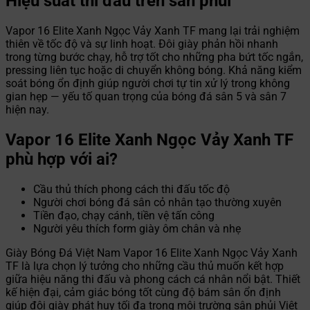
Hiệu suất thi đấu trên sân phủi
Vapor 16 Elite Xanh Ngọc Vảy Xanh TF mang lại trải nghiệm
thiên về tốc độ và sự linh hoạt. Đôi giày phản hồi nhanh
trong từng bước chạy, hỗ trợ tốt cho những pha bứt tốc ngắn,
pressing liên tục hoặc di chuyển không bóng. Khả năng kiểm
soát bóng ổn định giúp người chơi tự tin xử lý trong không
gian hẹp — yếu tố quan trọng của bóng đá sân 5 và sân 7
hiện nay.
Vapor 16 Elite Xanh Ngọc Vảy Xanh TF
phù hợp với ai?
Cầu thủ thích phong cách thi đấu tốc độ
Người chơi bóng đá sân cỏ nhân tạo thường xuyên
Tiền đạo, chạy cánh, tiền vệ tấn công
Người yêu thích form giày ôm chân và nhẹ
Giày Bóng Đá Việt Nam Vapor 16 Elite Xanh Ngọc Vảy Xanh
TF là lựa chọn lý tưởng cho những cầu thủ muốn kết hợp
giữa hiệu năng thi đấu và phong cách cá nhân nổi bật. Thiết
kế hiện đại, cảm giác bóng tốt cùng độ bám sân ổn định
giúp đôi giày phát huy tối đa trong môi trường sân phủi Việt