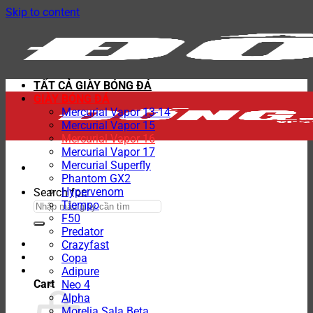
Skip to content
TẤT CẢ GIÀY BÓNG ĐÁ
GIÀY BÓNG ĐÁ
Mercurial Vapor 13-14
Mercurial Vapor 15
Mercurial Vapor 16
Mercurial Vapor 17
Mercurial Superfly
Phantom GX2
Hypervenom
Search for:
Tiempo
F50
Predator
Crazyfast
Copa
Adipure
Cart
Neo 4
Alpha
Morelia Sala Beta