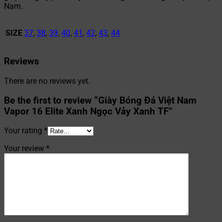
Nam.
SIZE
37
,
38
,
39
,
40
,
41
,
42
,
43
,
44
Reviews
There are no reviews yet.
Be the first to review “Giày Bóng Đá Việt Nam
Vapor 16 Elite Xanh Ngọc Vảy Xanh TF”
Your rating
*
Your review
*