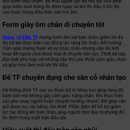
dứt điểm một chạm. Bề mặt upper tạo độ ma sát vừa phải
giúp kiểm soát bóng ổn định ngay cả khi thi đấu ở tốc độ
cao hoặc trong điều kiện sân hơi ẩm.
Form giày ôm chân di chuyển tốt
Vapor 16 Elite TF
mang form ôm sát bàn chân, giảm tối đa
độ trễ khi thực hiện các động tác tăng tốc hoặc đổi hướng.
Cảm giác mang thiên về sự chắc chắn nhưng vẫn đủ linh
hoạt để người chơi thoải mái di chuyển liên tục. Thiết kế này
đặc biệt phù hợp với những cầu thủ yêu thích cảm giác chân
và giày hòa làm một khi thi đấu.
Đế TF chuyên dụng cho sân cỏ nhân tạo
Hệ thống đinh TF cao su được bố trí khoa học giúp tăng độ
bám sân mà không gây cảm giác nặng chân. Khi thực hiện
các pha xoay người hoặc chuyển hướng nhanh, đôi giày vẫn
giữ được sự cân bằng cần thiết. Phần đệm đế hỗ trợ giảm
lực tác động lên bàn chân, giúp người chơi duy trì phong độ
ổn định trong suốt trận đấu dài.