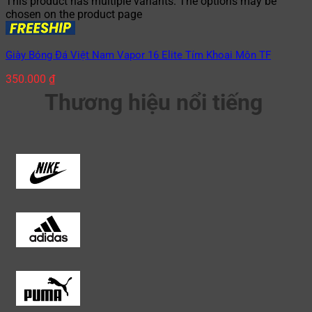
This product has multiple variants. The options may be
chosen on the product page
Giày Bóng Đá Việt Nam Vapor 16 Elite Tím Khoai Môn TF
350.000
₫
Thương hiệu nổi tiếng