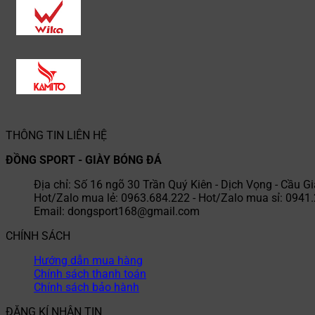
THÔNG TIN LIÊN HỆ
ĐỒNG SPORT - GIÀY BÓNG ĐÁ
Địa chỉ: Số 16 ngõ 30 Trần Quý Kiên - Dịch Vọng - Cầu Gi
Hot/Zalo mua lẻ: 0963.684.222 - Hot/Zalo mua sỉ: 0941
Email: dongsport168@gmail.com
CHÍNH SÁCH
Hướng dẫn mua hàng
Chính sách thanh toán
Chính sách bảo hành
ĐĂNG KÍ NHẬN TIN