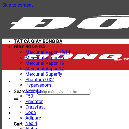
Skip to content
TẤT CẢ GIÀY BÓNG ĐÁ
GIÀY BÓNG ĐÁ
Mercurial Vapor 13-14
Mercurial Vapor 15
Mercurial Vapor 16
Mercurial Vapor 17
Mercurial Superfly
Phantom GX2
Hypervenom
Tiempo
Search for:
F50
Predator
Crazyfast
Copa
Adipure
Neo 4
Cart
Alpha