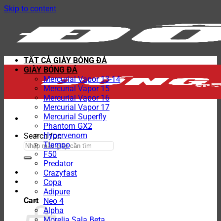
Skip to content
TẤT CẢ GIÀY BÓNG ĐÁ
GIÀY BÓNG ĐÁ
Mercurial Vapor 13-14
Mercurial Vapor 15
Mercurial Vapor 16
Mercurial Vapor 17
Mercurial Superfly
Phantom GX2
Hypervenom
Search for:
Tiempo
F50
Predator
Crazyfast
Copa
Adipure
Cart
Neo 4
Alpha
Morelia Sala Beta