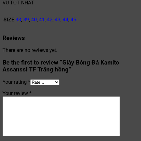
VỤ TỐT NHẤT
SIZE
38
,
39
,
40
,
41
,
42
,
43
,
44
,
45
Reviews
There are no reviews yet.
Be the first to review “Giày Bóng Đá Kamito
Assanssi TF Trắng hồng”
Your rating
*
Your review
*