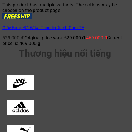
This product has multiple variants. The options may be
chosen on the product page
Giày Bóng Đá Wika Thunder Xanh Cam TF
529.000
₫
Original price was: 529.000 ₫.
469.000
₫
Current
price is: 469.000 ₫.
Thương hiệu nổi tiếng