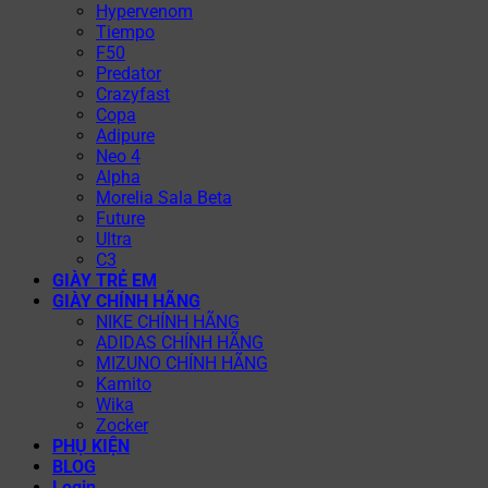
Hypervenom
Tiempo
F50
Predator
Crazyfast
Copa
Adipure
Neo 4
Alpha
Morelia Sala Beta
Future
Ultra
C3
GIÀY TRẺ EM
GIÀY CHÍNH HÃNG
NIKE CHÍNH HÃNG
ADIDAS CHÍNH HÃNG
MIZUNO CHÍNH HÃNG
Kamito
Wika
Zocker
PHỤ KIỆN
BLOG
Login