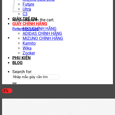
Future
Ultra
C3
GIÀY TRẺ EM
No products in the cart.
GIÀY CHÍNH HÃNG
NIKE CHÍNH HÃNG
Return to shop
ADIDAS CHÍNH HÃNG
MIZUNO CHÍNH HÃNG
Kamito
Wika
Zocker
PHỤ KIỆN
BLOG
Search for:
-3%