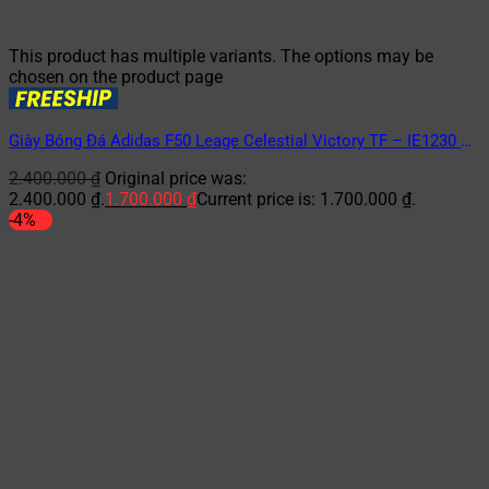
This product has multiple variants. The options may be
chosen on the product page
Giày Bóng Đá Adidas F50 Leage Celestial Victory TF – IE1230 –
Xanh/Hồng
2.400.000
₫
Original price was:
2.400.000 ₫.
1.700.000
₫
Current price is: 1.700.000 ₫.
-4%