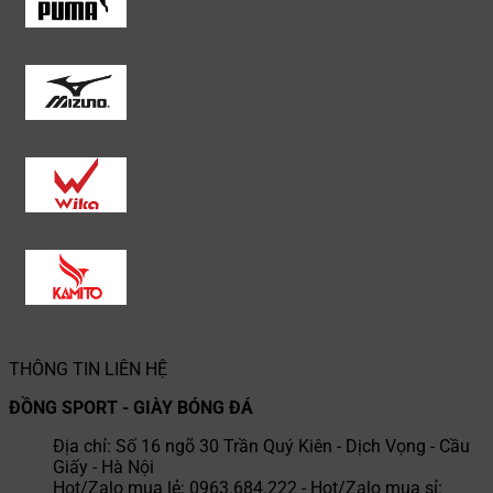
THÔNG TIN LIÊN HỆ
ĐỒNG SPORT - GIÀY BÓNG ĐÁ
Địa chỉ: Số 16 ngõ 30 Trần Quý Kiên - Dịch Vọng - Cầu
Giấy - Hà Nội
Hot/Zalo mua lẻ: 0963.684.222 - Hot/Zalo mua sỉ: