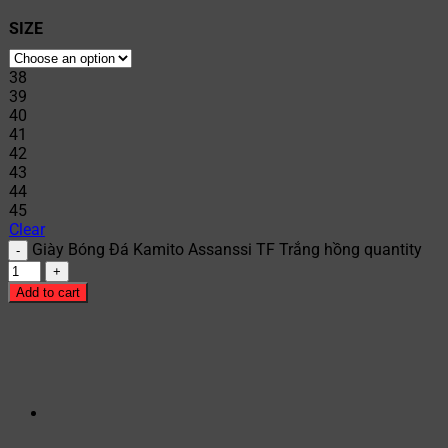
SIZE
38
39
40
41
42
43
44
45
Clear
Giày Bóng Đá Kamito Assanssi TF Trắng hồng quantity
Add to cart