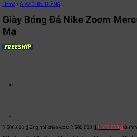
Home
/
GIÀY CHÍNH HÃNG
Giày Bóng Đá Nike Zoom Merc
Mạ
2.500.000
₫
Original price was: 2.500.000 ₫.
1.650.000
₫
Curren