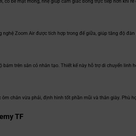
, có bề mặt mỏng, nhẹ giúp cảm giác bóng trực tiếp hơn khi rê 
hệ Zoom Air được tích hợp trong đế giữa, giúp tăng độ đàn hồ
 bám trên sân cỏ nhân tạo. Thiết kế này hỗ trợ di chuyển linh h
m chân vừa phải, định hình tốt phần mũi và thân giày. Phù hợ
demy TF