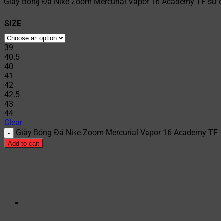
Giày Bóng Đá Nike Zoom Mercurial Vapor 16 Academy TF sử dụ
SIZE
39
40.5
40
41
42
42.5
43
44
Clear
Giày Bóng Đá Nike Zoom Mercurial Vapor 16 Academy TF -
Add to cart