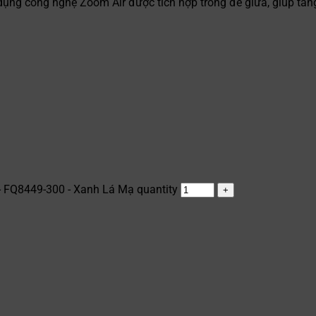
ng công nghệ Zoom Air được tích hợp trong đế giữa, giúp tăng
 FQ8449-300 - Xanh Lá Mạ quantity