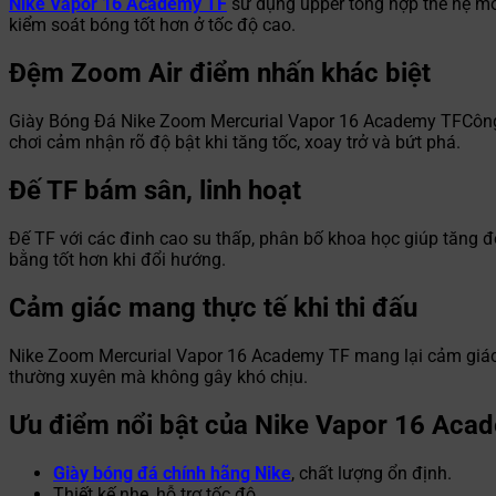
Nike Vapor 16 Academy TF
sử dụng upper tổng hợp thế hệ mới
kiểm soát bóng tốt hơn ở tốc độ cao.
Đệm Zoom Air điểm nhấn khác biệt
Giày Bóng Đá Nike Zoom Mercurial Vapor 16 Academy TFCông ng
chơi cảm nhận rõ độ bật khi tăng tốc, xoay trở và bứt phá.
Đế TF bám sân, linh hoạt
Đế TF với các đinh cao su thấp, phân bố khoa học giúp tăng độ
bằng tốt hơn khi đổi hướng.
Cảm giác mang thực tế khi thi đấu
Nike Zoom Mercurial Vapor 16 Academy TF mang lại cảm giác ô
thường xuyên mà không gây khó chịu.
Ưu điểm nổi bật của Nike Vapor 16 Aca
Giày bóng đá chính hãng Nike
, chất lượng ổn định.
Thiết kế nhẹ, hỗ trợ tốc độ.