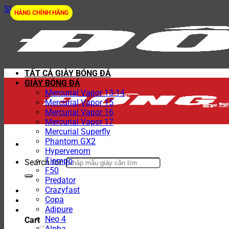
Skip to content
HÀNG CHÍNH HÃNG
TẤT CẢ GIÀY BÓNG ĐÁ
GIÀY BÓNG ĐÁ
Mercurial Vapor 13-14
Mercurial Vapor 15
Mercurial Vapor 16
Mercurial Vapor 17
Mercurial Superfly
Phantom GX2
Hypervenom
Tiempo
Search for:
F50
Predator
Crazyfast
Copa
Adipure
Neo 4
Cart
Alpha