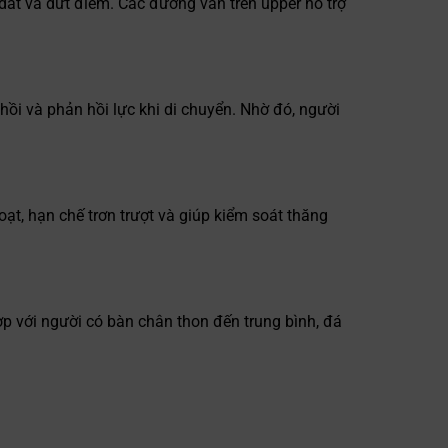
dắt và dứt điểm. Các đường vân trên upper hỗ trợ
i và phản hồi lực khi di chuyển. Nhờ đó, người
oạt, hạn chế trơn trượt và giúp kiểm soát thăng
p với người có bàn chân thon đến trung bình, đá