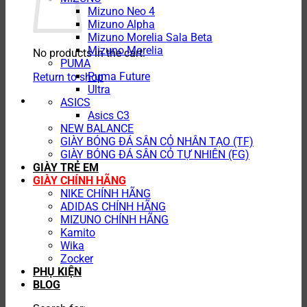
Mizuno Neo 4
Mizuno Alpha
Mizuno Morelia Sala Beta
Mizuno Morelia
No products in the cart.
PUMA
Puma Future
Return to shop
Ultra
ASICS
Asics C3
NEW BALANCE
GIÀY BÓNG ĐÁ SÂN CỎ NHÂN TẠO (TF)
GIÀY BÓNG ĐÁ SÂN CỎ TỰ NHIÊN (FG)
GIÀY TRẺ EM
GIÀY CHÍNH HÃNG
NIKE CHÍNH HÃNG
ADIDAS CHÍNH HÃNG
MIZUNO CHÍNH HÃNG
Kamito
Wika
Zocker
PHỤ KIỆN
BLOG