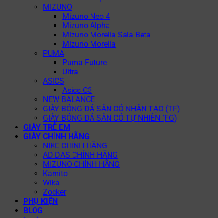
MIZUNO
Mizuno Neo 4
Mizuno Alpha
Mizuno Morelia Sala Beta
Mizuno Morelia
PUMA
Puma Future
Ultra
ASICS
Asics C3
NEW BALANCE
GIÀY BÓNG ĐÁ SÂN CỎ NHÂN TẠO (TF)
GIÀY BÓNG ĐÁ SÂN CỎ TỰ NHIÊN (FG)
GIÀY TRẺ EM
GIÀY CHÍNH HÃNG
NIKE CHÍNH HÃNG
ADIDAS CHÍNH HÃNG
MIZUNO CHÍNH HÃNG
Kamito
Wika
Zocker
PHỤ KIỆN
BLOG