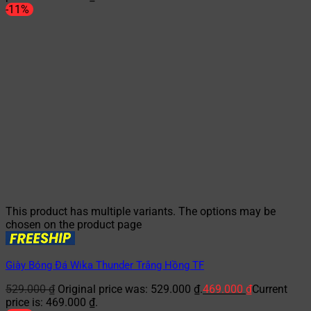
-11%
This product has multiple variants. The options may be
chosen on the product page
Giày Bóng Đá Wika Thunder Trắng Hồng TF
529.000
₫
Original price was: 529.000 ₫.
469.000
₫
Current
price is: 469.000 ₫.