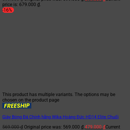
price is: 679.000 ₫.
-16%
This product has multiple variants. The options may be
chosen on the product page
Giày Bóng Đá Chính hãng Wika Hoàng Đức HD14 Elite Chuối
569.000
₫
Original price was: 569.000 ₫.
479.000
₫
Current