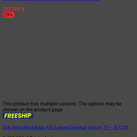
395.000
₫
-29%
This product has multiple variants. The options may be
chosen on the product page
Giày Bóng Đá Adidas F50 Leage Celestial Victory TF – IE1230 –
Xanh/Hồng