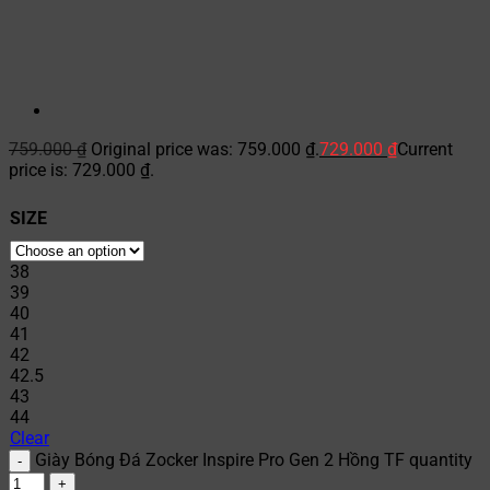
759.000
₫
Original price was: 759.000 ₫.
729.000
₫
Current
price is: 729.000 ₫.
SIZE
38
39
40
41
42
42.5
43
44
Clear
Giày Bóng Đá Zocker Inspire Pro Gen 2 Hồng TF quantity