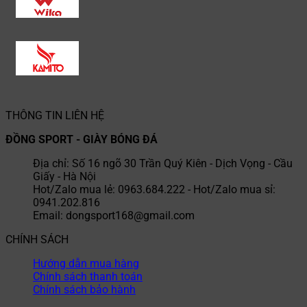
THÔNG TIN LIÊN HỆ
ĐỒNG SPORT - GIÀY BÓNG ĐÁ
Địa chỉ: Số 16 ngõ 30 Trần Quý Kiên - Dịch Vọng - Cầu
Giấy - Hà Nội
Hot/Zalo mua lẻ: 0963.684.222 - Hot/Zalo mua sỉ:
0941.202.816
Email: dongsport168@gmail.com
CHÍNH SÁCH
Hướng dẫn mua hàng
Chính sách thanh toán
Chính sách bảo hành