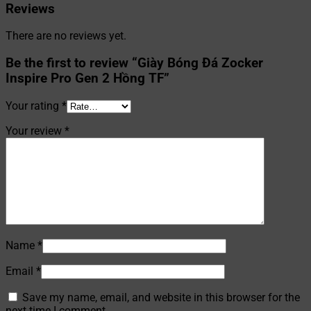
Reviews
There are no reviews yet.
Be the first to review “Giày Bóng Đá Zocker
Inspire Pro Gen 2 Hồng TF”
Your rating
*
Your review
*
Name
*
Email
*
Save my name, email, and website in this browser for the
next time I comment.