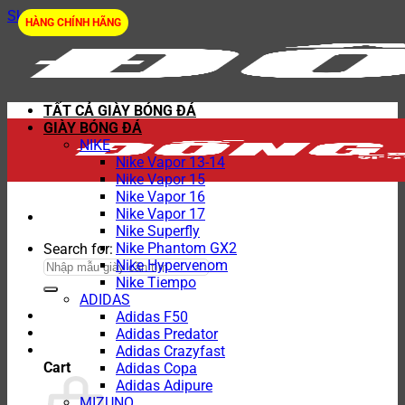
Skip to content
HÀNG CHÍNH HÃNG
TẤT CẢ GIÀY BÓNG ĐÁ
GIÀY BÓNG ĐÁ
NIKE
Nike Vapor 13-14
Nike Vapor 15
Nike Vapor 16
Nike Vapor 17
Nike Superfly
Nike Phantom GX2
Search for:
Nike Hypervenom
Nike Tiempo
ADIDAS
Adidas F50
Adidas Predator
Adidas Crazyfast
Cart
Adidas Copa
Adidas Adipure
MIZUNO