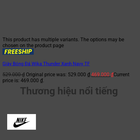
This product has multiple variants. The options may be
chosen on the product page
Giày Bóng Đá Wika Thunder Xanh Navy TF
529.000
₫
Original price was: 529.000 ₫.
469.000
₫
Current
price is: 469.000 ₫.
Thương hiệu nổi tiếng