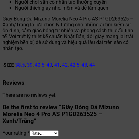
Người chơi sân cỏ nhân tạo thường xuyên
Người thích giày nhẹ, mềm và dễ làm quen
Giày Bóng Đá Mizuno Morelia Neo 4 Pro AS P1GD263525 –
Xanh/Trắng là lựa chọn lý tưởng cho những ai tìm kiếm sự
ổn định, cảm giác bóng tự nhiên và phong cách thi đấu tinh
tế. Với triết lý thiết kế chuẩn Nhật Bản, đôi giày mang lại trải
nghiệm bền bỉ, dễ sử dụng và hiệu quả lâu dài trên sân cỏ
nhân tạo.
SIZE
38.5
,
39
,
40.5
,
40
,
41
,
42
,
42.5
,
43
,
44
Reviews
There are no reviews yet.
Be the first to review “Giày Bóng Đá Mizuno
Morelia Neo 4 Pro AS P1GD263525 –
Xanh/Trắng”
Your rating
*