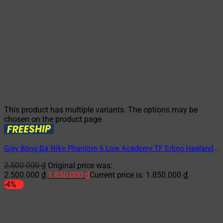
This product has multiple variants. The options may be
chosen on the product page
Giày Bóng Đá Nike Phantom 6 Low Academy TF Erling Haaland
– HQ2326-800 – Cam/Xanh
2.500.000
₫
Original price was:
2.500.000 ₫.
1.850.000
₫
Current price is: 1.850.000 ₫.
-4%