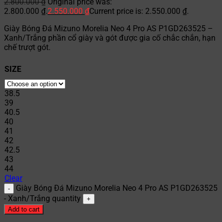
2.800.000
₫
Original price was:
2.800.000 ₫.
2.550.000
₫
Current price is: 2.550.000 ₫.
Giày Bóng Đá Mizuno Morelia Neo 4 Pro AS P1GD263525 –
Xanh/Trắng phần cổ giày và gót được gia cố chắc chắn, hạn
chế trượt gót.
SIZE
38.5
39
40.5
40
41
42
42.5
43
44
Clear
Giày Bóng Đá Mizuno Morelia Neo 4 Pro AS P1GD263525
- Xanh/Trắng quantity
Add to cart