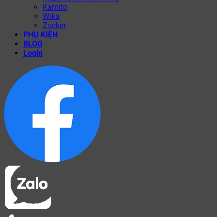
Kamito
Wika
Zocker
PHỤ KIỆN
BLOG
Login