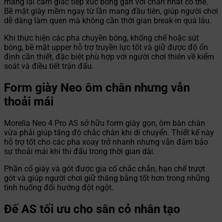
mang lại cảm giác tiếp xúc bóng gần với chân nhất có thể.
Bề mặt giày mềm ngay từ lần mang đầu tiên, giúp người chơi
dễ dàng làm quen mà không cần thời gian break-in quá lâu.
Khi thực hiện các pha chuyền bóng, khống chế hoặc sút
bóng, bề mặt upper hỗ trợ truyền lực tốt và giữ được độ ổn
định cần thiết, đặc biệt phù hợp với người chơi thiên về kiểm
soát và điều tiết trận đấu.
Form giày Neo ôm chân nhưng vẫn
thoải mái
Morelia Neo 4 Pro AS sở hữu form giày gọn, ôm bàn chân
vừa phải giúp tăng độ chắc chân khi di chuyển. Thiết kế này
hỗ trợ tốt cho các pha xoay trở nhanh nhưng vẫn đảm bảo
sự thoải mái khi thi đấu trong thời gian dài.
Phần cổ giày và gót được gia cố chắc chắn, hạn chế trượt
gót và giúp người chơi giữ thăng bằng tốt hơn trong những
tình huống đổi hướng đột ngột.
Đế AS tối ưu cho sân cỏ nhân tạo