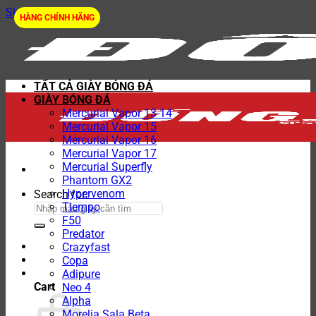
Skip to content
HÀNG CHÍNH HÃNG
TẤT CẢ GIÀY BÓNG ĐÁ
GIÀY BÓNG ĐÁ
Mercurial Vapor 13-14
Mercurial Vapor 15
Mercurial Vapor 16
Mercurial Vapor 17
Mercurial Superfly
Phantom GX2
Hypervenom
Search for:
Tiempo
F50
Predator
Crazyfast
Copa
Adipure
Cart
Neo 4
Alpha
Morelia Sala Beta