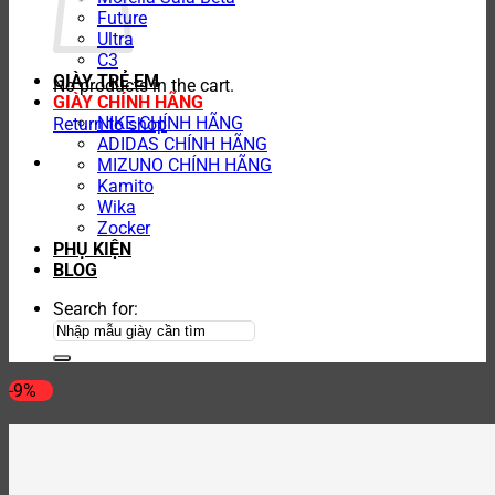
Future
Ultra
C3
GIÀY TRẺ EM
No products in the cart.
GIÀY CHÍNH HÃNG
NIKE CHÍNH HÃNG
Return to shop
ADIDAS CHÍNH HÃNG
MIZUNO CHÍNH HÃNG
Kamito
Wika
Zocker
PHỤ KIỆN
BLOG
Search for:
-9%