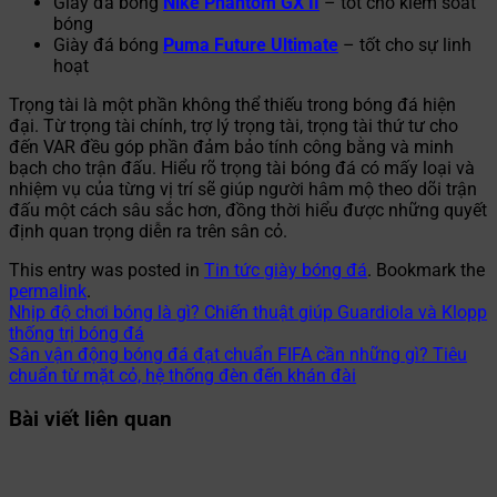
Giày đá bóng
Nike Phantom GX II
– tốt cho kiểm soát
bóng
Giày đá bóng
Puma Future Ultimate
– tốt cho sự linh
hoạt
Trọng tài là một phần không thể thiếu trong bóng đá hiện
đại. Từ trọng tài chính, trợ lý trọng tài, trọng tài thứ tư cho
đến VAR đều góp phần đảm bảo tính công bằng và minh
bạch cho trận đấu. Hiểu rõ trọng tài bóng đá có mấy loại và
nhiệm vụ của từng vị trí sẽ giúp người hâm mộ theo dõi trận
đấu một cách sâu sắc hơn, đồng thời hiểu được những quyết
định quan trọng diễn ra trên sân cỏ.
This entry was posted in
Tin tức giày bóng đá
. Bookmark the
permalink
.
Nhịp độ chơi bóng là gì? Chiến thuật giúp Guardiola và Klopp
thống trị bóng đá
Sân vận động bóng đá đạt chuẩn FIFA cần những gì? Tiêu
chuẩn từ mặt cỏ, hệ thống đèn đến khán đài
Bài viết liên quan