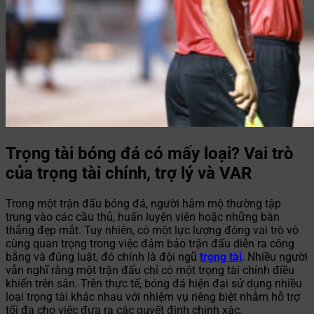
Trọng tài bóng đá có mấy loại? Vai trò
của trọng tài chính, trợ lý và VAR
Trong một trận đấu bóng đá, người hâm mộ thường tập
trung vào các cầu thủ, huấn luyện viên hoặc những bàn
thắng đẹp mắt. Tuy nhiên, có một lực lượng đóng vai trò vô
cùng quan trọng trong việc đảm bảo trận đấu diễn ra công
bằng và đúng luật, đó chính là đội ngũ
trọng tài
. Nhiều người
vẫn nghĩ rằng một trận đấu chỉ có một trọng tài chính điều
khiển trên sân. Trên thực tế, bóng đá hiện đại sử dụng nhiều
loại trọng tài khác nhau với nhiệm vụ riêng biệt nhằm hỗ trợ
tối đa cho việc đưa ra các quyết định chính xác.