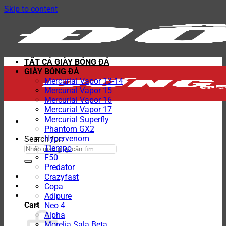
Skip to content
TẤT CẢ GIÀY BÓNG ĐÁ
GIÀY BÓNG ĐÁ
Mercurial Vapor 13-14
Mercurial Vapor 15
Mercurial Vapor 16
Mercurial Vapor 17
Mercurial Superfly
Phantom GX2
Hypervenom
Search for:
Tiempo
F50
Predator
Crazyfast
Copa
Adipure
Cart
Neo 4
Alpha
Morelia Sala Beta