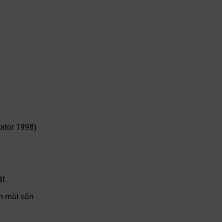
ator 1998)
ật
m mặt sân