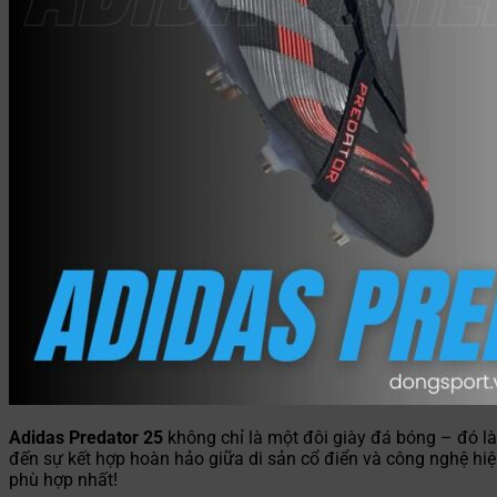
Adidas Predator 25
không chỉ là một đôi giày đá bóng – đó l
đến sự kết hợp hoàn hảo giữa di sản cổ điển và công nghệ hi
phù hợp nhất!