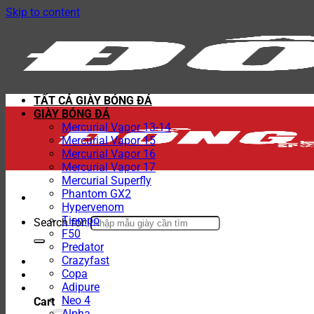
Skip to content
TẤT CẢ GIÀY BÓNG ĐÁ
GIÀY BÓNG ĐÁ
Mercurial Vapor 13-14
Mercurial Vapor 15
Mercurial Vapor 16
Mercurial Vapor 17
Mercurial Superfly
Phantom GX2
Hypervenom
Tiempo
Search for:
F50
Predator
Crazyfast
Copa
Adipure
Neo 4
Cart
Alpha