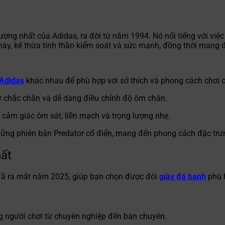
ng nhất của Adidas, ra đời từ năm 1994. Nó nổi tiếng với việc 
ày, kế thừa tinh thần kiểm soát và sức mạnh, đồng thời mang đế
Adidas
khác nhau để phù hợp với sở thích và phong cách chơi 
ự chắc chắn và dễ dàng điều chỉnh độ ôm chân.
 cảm giác ôm sát, liền mạch và trọng lượng nhẹ.
ng phiên bản Predator cổ điển, mang đến phong cách đặc trư
hất
 đã ra mắt năm 2025, giúp bạn chọn được đôi
giày đá banh
phù 
ng người chơi từ chuyên nghiệp đến bán chuyên.