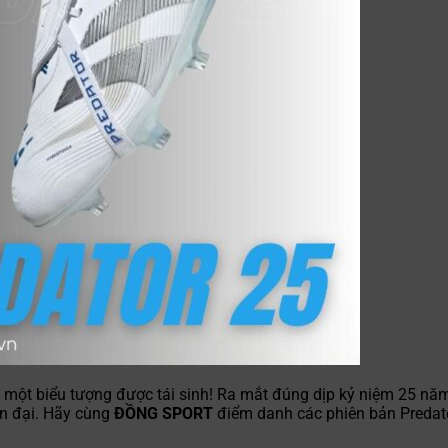
à một biểu tượng được tái sinh! Ra mắt đúng dịp kỷ niệm 25 n
ện đại. Hãy cùng
ĐỒNG SPORT
điểm danh các phiên bản Predat