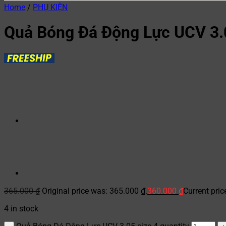
Home
/
PHỤ KIỆN
Quả Bóng Đá Động Lực UCV 3.0
365.000
₫
Original price was: 365.000 ₫.
360.000
₫
Current pric
4 in stock