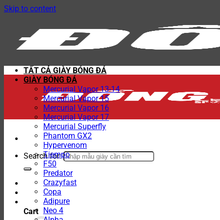
Skip to content
TẤT CẢ GIÀY BÓNG ĐÁ
GIÀY BÓNG ĐÁ
Mercurial Vapor 13-14
Mercurial Vapor 15
Mercurial Vapor 16
Mercurial Vapor 17
Mercurial Superfly
Phantom GX2
Hypervenom
Tiempo
Search for:
F50
Predator
Crazyfast
Copa
Adipure
Neo 4
Cart
Alpha