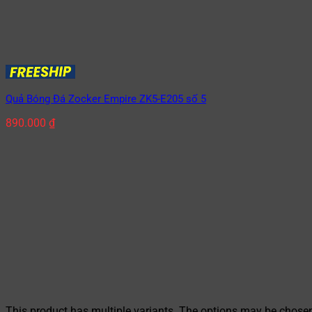
Quả Bóng Đá Zocker Empire ZK5-E205 số 5
890.000
₫
This product has multiple variants. The options may be chose