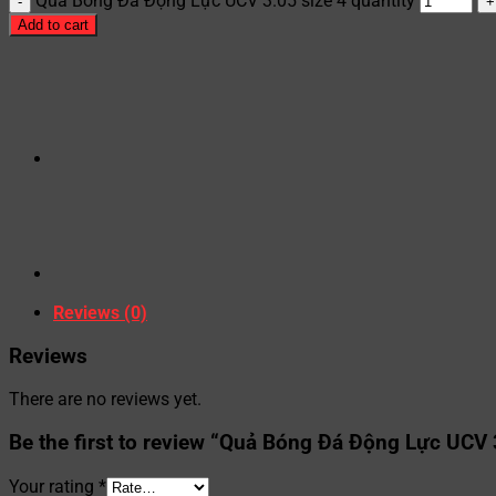
Quả Bóng Đá Động Lực UCV 3.05 size 4 quantity
Add to cart
Reviews (0)
Reviews
There are no reviews yet.
Be the first to review “Quả Bóng Đá Động Lực UCV 
Your rating
*