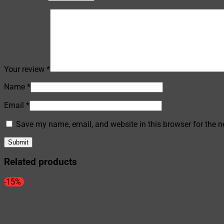
Your review
*
Name
*
Email
*
Save my name, email, and website in this browser for the n
Related products
-15%