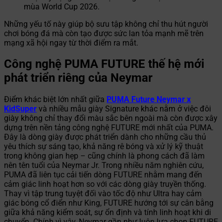
mùa World Cup 2026.
Những yếu tố này giúp bộ sưu tập không chỉ thu hút người
chơi bóng đá mà còn tạo được sức lan tỏa mạnh mẽ trên
mạng xã hội ngay từ thời điểm ra mắt.
Công nghệ PUMA FUTURE thế hệ mới
phát triển riêng của Neymar
Điểm khác biệt lớn nhất giữa
PUMA Future Neymar x
KidSuper
và nhiều mẫu giày Signature khác nằm ở việc đôi
giày không chỉ thay đổi màu sắc bên ngoài mà còn được xây
dựng trên nền tảng công nghệ FUTURE mới nhất của PUMA.
Đây là dòng giày được phát triển dành cho những cầu thủ
yêu thích sự sáng tạo, khả năng rê bóng và xử lý kỹ thuật
trong không gian hẹp – cũng chính là phong cách đã làm
nên tên tuổi của Neymar Jr. Trong nhiều năm nghiên cứu,
PUMA đã liên tục cải tiến dòng FUTURE nhằm mang đến
cảm giác linh hoạt hơn so với các dòng giày truyền thống.
Thay vì tập trung tuyệt đối vào tốc độ như Ultra hay cảm
giác bóng cổ điển như King, FUTURE hướng tới sự cân bằng
giữa khả năng kiểm soát, sự ổn định và tính linh hoạt khi di
chuyển. Chính vì vậy, Neymar gần như luôn lựa chọn FUTURE