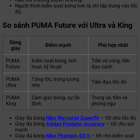
Người thích kiểm soát bóng hơn là chỉ tập trung vào tốc
độ.
So sánh PUMA Future với Ultra và King
Dòng
Điểm mạnh
Phù hợp nhất
giày
PUMA
Kiểm soát bóng, linh
Tiền vệ công, tiền
Future
hoạt, kỹ thuật
đạo cánh
PUMA
Tăng tốc, trọng lượng
Tiền đạo tốc độ
Ultra
nhẹ
PUMA
Cảm giác bóng, sự ổn
Trung vệ, tiền vệ
King
định
phòng ngự
Giày đá bóng
Nike Mercurial Superfly
– tốt cho tốc độ
Giày đá bóng
Adidas Predator Accuracy
– tốt cho sút
mạnh
Giày đá bóng
Nike Phantom GX II
– tốt cho kiểm soát