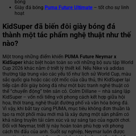
bóng
Giày đá bóng
Puma Future Ultimate
– tốt cho sự linh
hoạt
KidSuper đã biến đôi giày bóng đá
thành một tác phẩm nghệ thuật như thế
nào?
Một trong những điểm khiến
PUMA Future Neymar x
KidSuper
khác biệt hoàn toàn so với những bộ sưu tập World
Cup 2026 khác nằm ở triết lý thiết kế. Nếu Nike và adidas
thường tập trung vào các yếu tố như lịch sử World Cup, màu
sắc quốc gia hoặc các cột mốc của cầu thủ, thì KidSuper lại
tiếp cận đôi giày bóng đá như một bức tranh nghệ thuật có
thể “chuyển động” trên sân cỏ. Colm Dillane – nhà sáng lập
KidSuper – vốn nổi tiếng với phong cách kết hợp giữa hội
họa, thời trang, nghệ thuật đường phố và văn hóa bóng đá.
Vì vậy, khi bắt tay cùng PUMA, mục tiêu không đơn thuần là
tạo ra một phối màu mới mà là xây dựng một sản phẩm có
khả năng truyền tải cảm xúc và sự sáng tạo của người chơi.
Đối với Neymar, triết lý này hoàn toàn phù hợp với phong
cách thi đấu của anh. Suốt sự nghiệp, Neymar luôn được