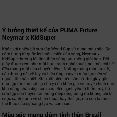
Ý tưởng thiết kế của PUMA Future
Neymar x KidSuper
Khác với nhiều bộ sưu tập World Cup sử dụng màu sắc lấy
cảm hứng từ quốc kỳ hoặc chiếc cúp vàng, Neymar x
KidSuper hướng tới tinh thần sáng tạo không giới hạn. Đôi
giày được xem như một bức tranh nghệ thuật, nơi mỗi chi tiết
đều mang một câu chuyện riêng. Những mảng màu rực rỡ,
các đường nét vẽ tay và hiệu ứng chuyển màu tạo nên vẻ
ngoài rất khác biệt. Khi xuất hiện trên sân cỏ, đôi giày gần
như lập tức thu hút sự chú ý của khán giả và truyền hình nhờ
khả năng nhận diện cực cao. Bên cạnh yếu tố thẩm mỹ, bộ
sưu tập còn truyền tải thông điệp rằng bóng đá không chỉ là
cuộc cạnh tranh về chiến thuật hay thể lực, mà còn là môn
thể thao của sự sáng tạo và cảm xúc.
Màu sắc mang đậm tinh thần Brazil