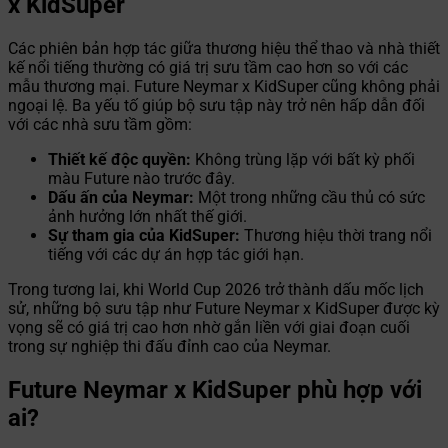
x KidSuper
Các phiên bản hợp tác giữa thương hiệu thể thao và nhà thiết
kế nổi tiếng thường có giá trị sưu tầm cao hơn so với các
mẫu thương mại. Future Neymar x KidSuper cũng không phải
ngoại lệ. Ba yếu tố giúp bộ sưu tập này trở nên hấp dẫn đối
với các nhà sưu tầm gồm:
Thiết kế độc quyền:
Không trùng lặp với bất kỳ phối
màu Future nào trước đây.
Dấu ấn của Neymar:
Một trong những cầu thủ có sức
ảnh hưởng lớn nhất thế giới.
Sự tham gia của KidSuper:
Thương hiệu thời trang nổi
tiếng với các dự án hợp tác giới hạn.
Trong tương lai, khi World Cup 2026 trở thành dấu mốc lịch
sử, những bộ sưu tập như Future Neymar x KidSuper được kỳ
vọng sẽ có giá trị cao hơn nhờ gắn liền với giai đoạn cuối
trong sự nghiệp thi đấu đỉnh cao của Neymar.
Future Neymar x KidSuper phù hợp với
ai?