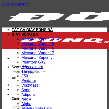
Skip to content
TẤT CẢ GIÀY BÓNG ĐÁ
GIÀY BÓNG ĐÁ
Mercurial Vapor 13-14
Mercurial Vapor 15
Mercurial Vapor 16
Mercurial Vapor 17
Mercurial Superfly
Phantom GX2
Hypervenom
Search for:
Tiempo
F50
Predator
Crazyfast
Copa
Adipure
Cart
Neo 4
Alpha
Morelia Sala Beta