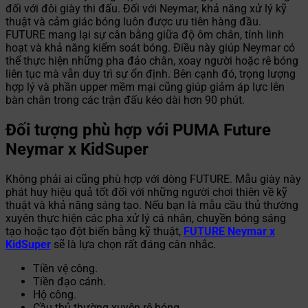
đối với đôi giày thi đấu. Đối với Neymar, khả năng xử lý kỹ
thuật và cảm giác bóng luôn được ưu tiên hàng đầu.
FUTURE mang lại sự cân bằng giữa độ ôm chân, tính linh
hoạt và khả năng kiểm soát bóng. Điều này giúp Neymar có
thể thực hiện những pha đảo chân, xoay người hoặc rê bóng
liên tục mà vẫn duy trì sự ổn định. Bên cạnh đó, trọng lượng
hợp lý và phần upper mềm mại cũng giúp giảm áp lực lên
bàn chân trong các trận đấu kéo dài hơn 90 phút.
Đối tượng phù hợp với PUMA Future
Neymar x KidSuper
Không phải ai cũng phù hợp với dòng FUTURE. Mẫu giày này
phát huy hiệu quả tốt đối với những người chơi thiên về kỹ
thuật và khả năng sáng tạo. Nếu bạn là mẫu cầu thủ thường
xuyên thực hiện các pha xử lý cá nhân, chuyền bóng sáng
tạo hoặc tạo đột biến bằng kỹ thuật,
FUTURE Neymar x
KidSuper
sẽ là lựa chọn rất đáng cân nhắc.
Tiền vệ công.
Tiền đạo cánh.
Hộ công.
Cầu thủ thường xuyên rê bóng.