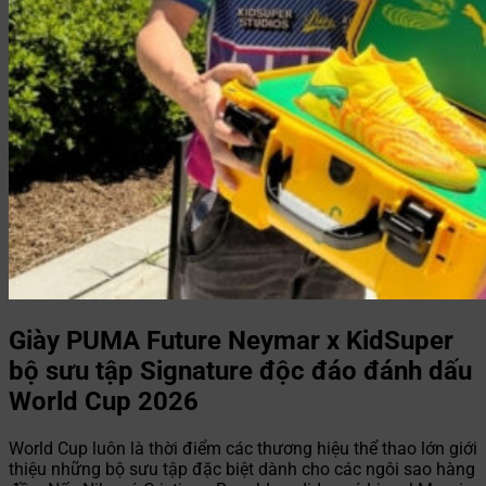
Giày PUMA Future Neymar x KidSuper
bộ sưu tập Signature độc đáo đánh dấu
World Cup 2026
World Cup luôn là thời điểm các thương hiệu thể thao lớn giới
thiệu những bộ sưu tập đặc biệt dành cho các ngôi sao hàng