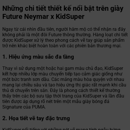
Những chi tiết thiết kế nổi bật trên giày
Future Neymar x KidSuper
Ngay từ cái nhìn đầu tiên, người hâm mộ có thể nhận ra đây
không phải là một đôi Future thông thường. Hàng loạt chi tiết
được KidSuper xử lý theo phong cách vẽ tay giúp sản phẩm
trở nên khác biệt hoàn toàn với các phiên bản thương mại.
1. Hiệu ứng màu sắc đa tầng
Thay vì sử dụng một hoặc hai gam màu chủ đạo, KidSuper
kết hợp nhiều lớp màu chuyển tiếp tạo cảm giác giống như
một bức tranh sơn dầu. Các mảng màu hòa quyện với nhau
mang lại chiều sâu và tạo hiệu ứng thị giác rất mạnh khi cầu
thủ di chuyển trên sân. Đây là phong cách thiết kế thường
thấy trên các bộ sưu tập thời trang của KidSuper và lần đầu
tiên được áp dụng rõ nét trên một mẫu giày bóng đá
Signature của PUMA.
2. Họa tiết vẽ tay đặc trưng
KidSuper nổi tiếng với những nét vẽ mang tính ngẫu hứng