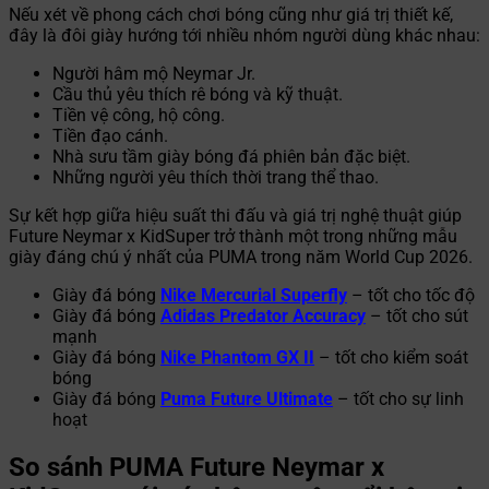
Nếu xét về phong cách chơi bóng cũng như giá trị thiết kế,
đây là đôi giày hướng tới nhiều nhóm người dùng khác nhau:
Người hâm mộ Neymar Jr.
Cầu thủ yêu thích rê bóng và kỹ thuật.
Tiền vệ công, hộ công.
Tiền đạo cánh.
Nhà sưu tầm giày bóng đá phiên bản đặc biệt.
Những người yêu thích thời trang thể thao.
Sự kết hợp giữa hiệu suất thi đấu và giá trị nghệ thuật giúp
Future Neymar x KidSuper trở thành một trong những mẫu
giày đáng chú ý nhất của PUMA trong năm World Cup 2026.
Giày đá bóng
Nike Mercurial Superfly
– tốt cho tốc độ
Giày đá bóng
Adidas Predator Accuracy
– tốt cho sút
mạnh
Giày đá bóng
Nike Phantom GX II
– tốt cho kiểm soát
bóng
Giày đá bóng
Puma Future Ultimate
– tốt cho sự linh
hoạt
So sánh PUMA Future Neymar x