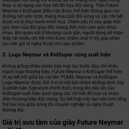
thay vì sử dụng các họa tiết đồ họa đối xứng. Trên Future
Neymar x KidSuper, điều này được thể hiện thông qua các
đường nét uốn lượn, mảng màu bất đối xứng và các chi tiết
được xử lý như tranh minh họa. Chính yếu tố này giúp mỗi
góc nhìn của đôi giày đều mang đến một cảm giác khác
nhau. Khi quan sát ở khoảng cách gần, người dùng sẽ nhận
thấy rất nhiều chi tiết nhỏ được chăm chút tỉ mỉ, góp phần
tạo nên giá trị nghệ thuật cho sản phẩm.
3. Logo Neymar và KidSuper cùng xuất hiện
Không giống nhiều phiên bản hợp tác trước đây chỉ nhấn
mạnh logo thương hiệu, Future Neymar x KidSuper thể hiện
rõ sự kết nối giữa ba cái tên: PUMA, Neymar và KidSuper.
Logo Neymar được đặt ở vị trí nổi bật nhằm khẳng định đây
là phiên bản Signature chính thức, trong khi dấu ấn của
KidSuper xuất hiện dưới dạng các chi tiết đồ họa và nhận
diện thương hiệu đặc trưng. Sự kết hợp này tạo nên một tổng
thể hài hòa giữa bóng đá chuyên nghiệp và nghệ thuật
đương đại.
Giá trị sưu tầm của giày Future Neymar