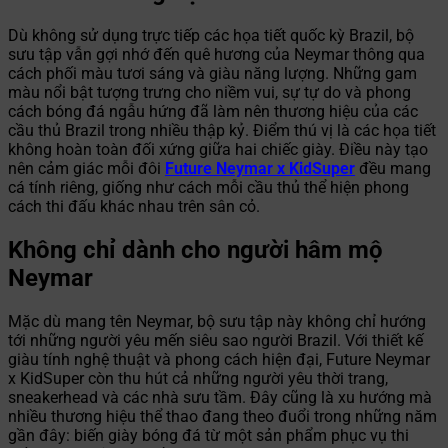
Dù không sử dụng trực tiếp các họa tiết quốc kỳ Brazil, bộ
sưu tập vẫn gợi nhớ đến quê hương của Neymar thông qua
cách phối màu tươi sáng và giàu năng lượng. Những gam
màu nổi bật tượng trưng cho niềm vui, sự tự do và phong
cách bóng đá ngẫu hứng đã làm nên thương hiệu của các
cầu thủ Brazil trong nhiều thập kỷ. Điểm thú vị là các họa tiết
không hoàn toàn đối xứng giữa hai chiếc giày. Điều này tạo
nên cảm giác mỗi đôi
Future Neymar x KidSuper
đều mang
cá tính riêng, giống như cách mỗi cầu thủ thể hiện phong
cách thi đấu khác nhau trên sân cỏ.
Không chỉ dành cho người hâm mộ
Neymar
Mặc dù mang tên Neymar, bộ sưu tập này không chỉ hướng
tới những người yêu mến siêu sao người Brazil. Với thiết kế
giàu tính nghệ thuật và phong cách hiện đại, Future Neymar
x KidSuper còn thu hút cả những người yêu thời trang,
sneakerhead và các nhà sưu tầm. Đây cũng là xu hướng mà
nhiều thương hiệu thể thao đang theo đuổi trong những năm
gần đây: biến giày bóng đá từ một sản phẩm phục vụ thi