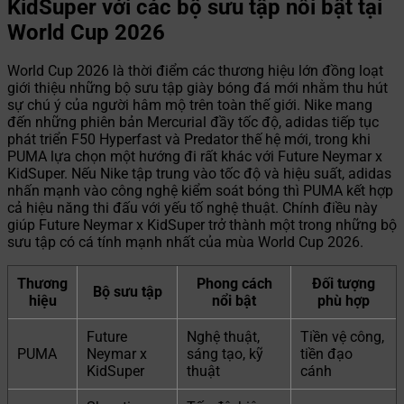
KidSuper với các bộ sưu tập nổi bật tại
World Cup 2026
World Cup 2026 là thời điểm các thương hiệu lớn đồng loạt
giới thiệu những bộ sưu tập giày bóng đá mới nhằm thu hút
sự chú ý của người hâm mộ trên toàn thế giới. Nike mang
đến những phiên bản Mercurial đầy tốc độ, adidas tiếp tục
phát triển F50 Hyperfast và Predator thế hệ mới, trong khi
PUMA lựa chọn một hướng đi rất khác với Future Neymar x
KidSuper. Nếu Nike tập trung vào tốc độ và hiệu suất, adidas
nhấn mạnh vào công nghệ kiểm soát bóng thì PUMA kết hợp
cả hiệu năng thi đấu với yếu tố nghệ thuật. Chính điều này
giúp Future Neymar x KidSuper trở thành một trong những bộ
sưu tập có cá tính mạnh nhất của mùa World Cup 2026.
Thương
Phong cách
Đối tượng
Bộ sưu tập
hiệu
nổi bật
phù hợp
Future
Nghệ thuật,
Tiền vệ công,
PUMA
Neymar x
sáng tạo, kỹ
tiền đạo
KidSuper
thuật
cánh