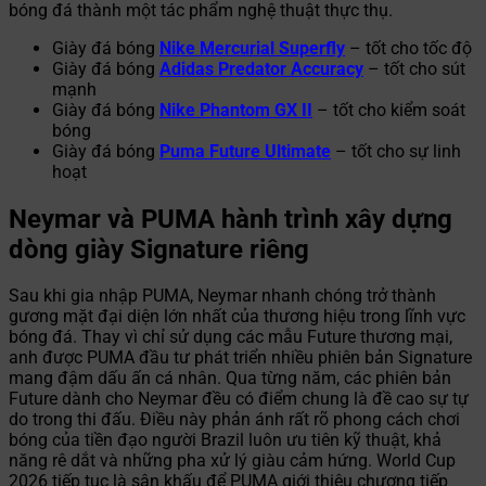
bóng đá thành một tác phẩm nghệ thuật thực thụ.
Giày đá bóng
Nike Mercurial Superfly
– tốt cho tốc độ
Giày đá bóng
Adidas Predator Accuracy
– tốt cho sút
mạnh
Giày đá bóng
Nike Phantom GX II
– tốt cho kiểm soát
bóng
Giày đá bóng
Puma Future Ultimate
– tốt cho sự linh
hoạt
Neymar và PUMA hành trình xây dựng
dòng giày Signature riêng
Sau khi gia nhập PUMA, Neymar nhanh chóng trở thành
gương mặt đại diện lớn nhất của thương hiệu trong lĩnh vực
bóng đá. Thay vì chỉ sử dụng các mẫu Future thương mại,
anh được PUMA đầu tư phát triển nhiều phiên bản Signature
mang đậm dấu ấn cá nhân. Qua từng năm, các phiên bản
Future dành cho Neymar đều có điểm chung là đề cao sự tự
do trong thi đấu. Điều này phản ánh rất rõ phong cách chơi
bóng của tiền đạo người Brazil luôn ưu tiên kỹ thuật, khả
năng rê dắt và những pha xử lý giàu cảm hứng. World Cup
2026 tiếp tục là sân khấu để PUMA giới thiệu chương tiếp