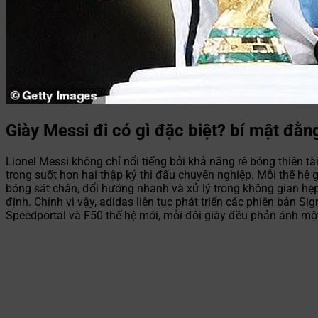
Giày Messi đi có gì đặc biệt? bí mật đằn
Lionel Messi không chỉ nổi tiếng bởi khả năng rê bóng thiên t
trong suốt hơn hai thập kỷ thi đấu chuyên nghiệp. Mỗi thế h
bóng sát chân, đổi hướng nhanh và xử lý trong không gian hẹp
định. Chính vì vậy, adidas liên tục phát triển các phiên bản 
Speedportal và F50 thế hệ mới, mỗi đôi giày đều phản ánh một