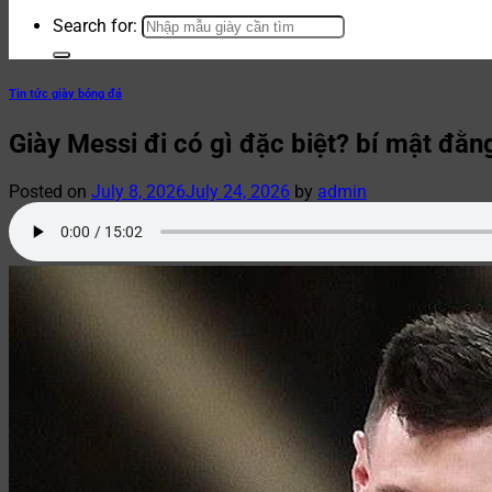
Search for:
Tin tức giày bóng đá
Giày Messi đi có gì đặc biệt? bí mật đằn
Posted on
July 8, 2026
July 24, 2026
by
admin