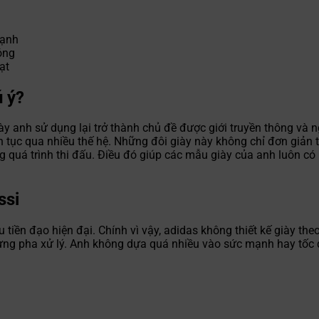
mạnh
óng
ạt
ú ý?
iày anh sử dụng lại trở thành chủ đề được giới truyền thông và 
n tục qua nhiều thế hệ. Những đôi giày này không chỉ đơn giản 
g quá trình thi đấu. Điều đó giúp các mẫu giày của anh luôn có 
ssi
 tiền đạo hiện đại. Chính vì vậy, adidas không thiết kế giày th
 từng pha xử lý. Anh không dựa quá nhiều vào sức mạnh hay tốc