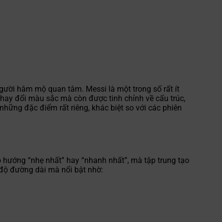
người hâm mộ quan tâm. Messi là một trong số rất ít
thay đổi màu sắc mà còn được tinh chỉnh về cấu trúc,
những đặc điểm rất riêng, khác biệt so với các phiên
eo hướng “nhẹ nhất” hay “nhanh nhất”, mà tập trung tạo
 độ đường dài mà nổi bật nhờ: