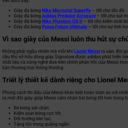
viết dưới đây.
Giày đá bóng
Nike Mercurial Superfly
– tốt cho tốc độ
Giày đá bóng
Adidas Predator Accuracy
– tốt cho sút 
Giày đá bóng
Nike Phantom GX II
– tốt cho kiểm soát b
Giày đá bóng
Puma Future Ultimate
– tốt cho sự linh ho
Vì sao giày của Messi luôn thu hút sự ch
Không phải ngẫu nhiên mà mỗi khi
Lionel Messi
ra sân, đôi g
cầu thủ sở hữu dòng giày Signature được adidas phát triển liê
chất liệu và công nghệ dựa trên chính phản hồi của Messi tron
bản thương mại thông thường.
Triết lý thiết kế dành riêng cho Lionel Me
Phong cách thi đấu của Messi khác biệt hoàn toàn so với nhiều
ra một đôi giày giúp Messi cảm nhận trái bóng tốt hơn trong
Rê bóng sát chân.
Kiểm soát bóng cực tốt.
Đổi hướng liên tục.
Tăng tốc trong quãng ngắn.