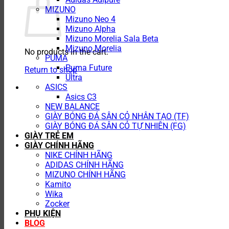
MIZUNO
Mizuno Neo 4
Mizuno Alpha
Mizuno Morelia Sala Beta
Mizuno Morelia
No products in the cart.
PUMA
Puma Future
Return to shop
Ultra
ASICS
Asics C3
NEW BALANCE
GIÀY BÓNG ĐÁ SÂN CỎ NHÂN TẠO (TF)
GIÀY BÓNG ĐÁ SÂN CỎ TỰ NHIÊN (FG)
GIÀY TRẺ EM
GIÀY CHÍNH HÃNG
NIKE CHÍNH HÃNG
ADIDAS CHÍNH HÃNG
MIZUNO CHÍNH HÃNG
Kamito
Wika
Zocker
PHỤ KIỆN
BLOG