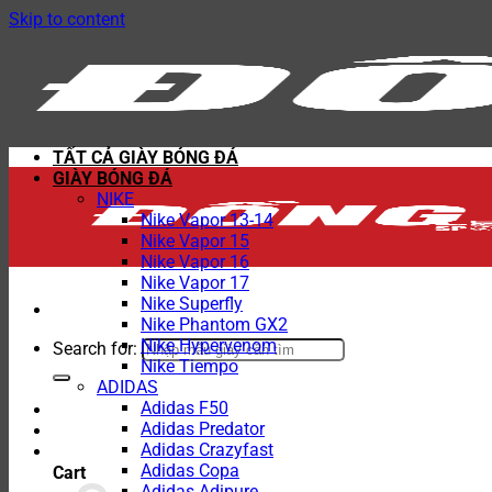
Skip to content
TẤT CẢ GIÀY BÓNG ĐÁ
GIÀY BÓNG ĐÁ
NIKE
Nike Vapor 13-14
Nike Vapor 15
Nike Vapor 16
Nike Vapor 17
Nike Superfly
Nike Phantom GX2
Nike Hypervenom
Search for:
Nike Tiempo
ADIDAS
Adidas F50
Adidas Predator
Adidas Crazyfast
Adidas Copa
Cart
Adidas Adipure