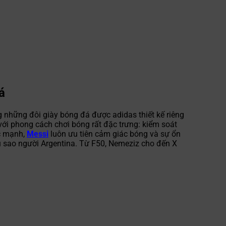
á
g những đôi giày bóng đá được adidas thiết kế riêng
ới phong cách chơi bóng rất đặc trưng: kiểm soát
ức mạnh,
Messi
luôn ưu tiên cảm giác bóng và sự ổn
iêu sao người Argentina. Từ F50, Nemeziz cho đến X