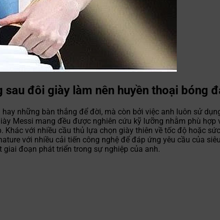
g sau đôi giày làm nên huyền thoại bóng đ
ài hay những bàn thắng để đời, mà còn bởi việc anh luôn sử dụn
ệ giày Messi mang đều được nghiên cứu kỹ lưỡng nhằm phù hợp v
. Khác với nhiều cầu thủ lựa chọn giày thiên về tốc độ hoặc s
Signature với nhiều cải tiến công nghệ để đáp ứng yêu cầu của s
 giai đoạn phát triển trong sự nghiệp của anh.