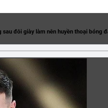
g sau đôi giày làm nên huyền thoại bóng đ