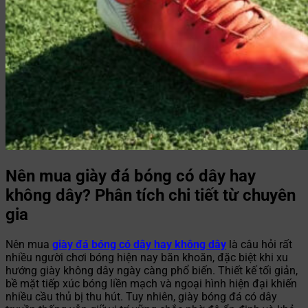
Nên mua giày đá bóng có dây hay
không dây? Phân tích chi tiết từ chuyên
gia
Nên mua
giày đá bóng có dây hay không dây
là câu hỏi rất
nhiều người chơi bóng hiện nay băn khoăn, đặc biệt khi xu
hướng giày không dây ngày càng phổ biến. Thiết kế tối giản,
bề mặt tiếp xúc bóng liền mạch và ngoại hình hiện đại khiến
nhiều cầu thủ bị thu hút. Tuy nhiên, giày bóng đá có dây