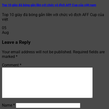
Top 10 giày đá bóng gắn liền với chức vô địch AFF Cup của việt nam
Top 10 giày đá bóng gắn liền với chức vô địch AFF Cup của
việt
05
Aug
Leave a Reply
Your email address will not be published.
Required fields are
marked
*
Comment
*
Name
*