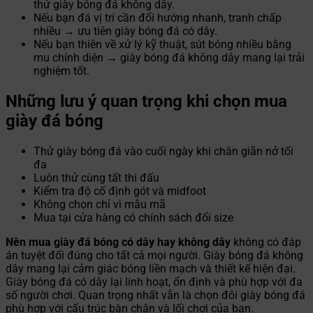
thử giày bóng đá không dây.
Nếu bạn đá vị trí cần đổi hướng nhanh, tranh chấp
nhiều → ưu tiên giày bóng đá có dây.
Nếu bạn thiên về xử lý kỹ thuật, sút bóng nhiều bằng
mu chính diện → giày bóng đá không dây mang lại trải
nghiệm tốt.
Những lưu ý quan trọng khi chọn mua
giày đá bóng
Thử giày bóng đá vào cuối ngày khi chân giãn nở tối
đa
Luôn thử cùng tất thi đấu
Kiểm tra độ cố định gót và midfoot
Không chọn chỉ vì mẫu mã
Mua tại cửa hàng có chính sách đổi size
Nên mua giày đá bóng có dây hay không dây
không có đáp
án tuyệt đối đúng cho tất cả mọi người. Giày bóng đá không
dây mang lại cảm giác bóng liền mạch và thiết kế hiện đại.
Giày bóng đá có dây lại linh hoạt, ổn định và phù hợp với đa
số người chơi. Quan trọng nhất vẫn là chọn đôi giày bóng đá
phù hợp với cấu trúc bàn chân và lối chơi của bạn.