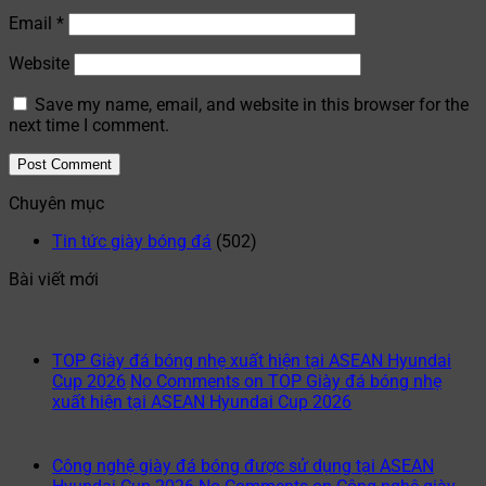
Email
*
Website
Save my name, email, and website in this browser for the
next time I comment.
Chuyên mục
Tin tức giày bóng đá
(502)
Bài viết mới
TOP Giày đá bóng nhẹ xuất hiện tại ASEAN Hyundai
Cup 2026
No Comments
on TOP Giày đá bóng nhẹ
xuất hiện tại ASEAN Hyundai Cup 2026
Công nghệ giày đá bóng được sử dụng tại ASEAN