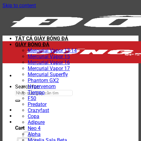
Skip to content
TẤT CẢ GIÀY BÓNG ĐÁ
GIÀY BÓNG ĐÁ
Mercurial Vapor 13-14
Mercurial Vapor 15
Mercurial Vapor 16
Mercurial Vapor 17
Mercurial Superfly
Phantom GX2
Hypervenom
Search for:
Tiempo
F50
Predator
Crazyfast
Copa
Adipure
Cart
Neo 4
Alpha
Morelia Sala Beta