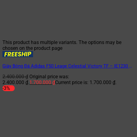
This product has multiple variants. The options may be
chosen on the product page
Giày Bóng Đá Adidas F50 Leage Celestial Victory TF – IE1230 –
Xanh/Hồng
2.400.000
₫
Original price was:
2.400.000 ₫.
1.700.000
₫
Current price is: 1.700.000 ₫.
-3%