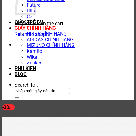
Future
Ultra
C3
GIÀY TRẺ EM
No products in the cart.
GIÀY CHÍNH HÃNG
NIKE CHÍNH HÃNG
Return to shop
ADIDAS CHÍNH HÃNG
MIZUNO CHÍNH HÃNG
Kamito
Wika
Zocker
PHỤ KIỆN
BLOG
Search for:
-3%