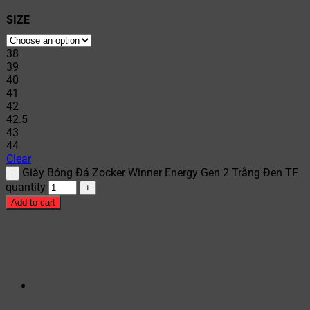
SIZE
38
39
40
41
42
42.5
43
44
Clear
Giày Bóng Đá Zocker Winner Energy Gen 2 Trắng Đen TF
quantity
Add to cart