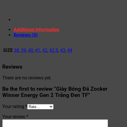
Additional information
Reviews (0)
SIZE
38
,
39
,
40
,
41
,
42
,
42.5
,
43
,
44
Reviews
There are no reviews yet.
Be the first to review “Giày Bóng Đá Zocker
Winner Energy Gen 2 Trắng Đen TF”
Your rating
*
Your review
*