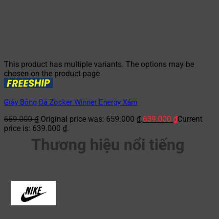
This product has multiple variants. The options may be
chosen on the product page
Giày Bóng Đá Zocker Winner Energy Xám
659.000
₫
Original price was: 659.000 ₫.
639.000
₫
Current
price is: 639.000 ₫.
Thương hiệu nổi tiếng