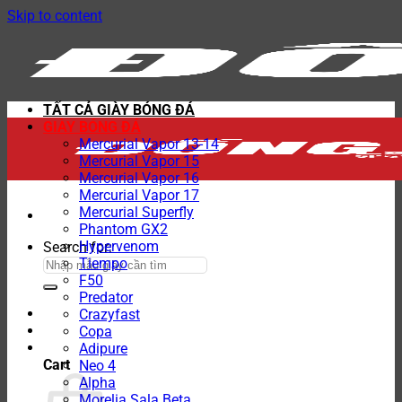
Skip to content
TẤT CẢ GIÀY BÓNG ĐÁ
GIÀY BÓNG ĐÁ
Mercurial Vapor 13-14
Mercurial Vapor 15
Mercurial Vapor 16
Mercurial Vapor 17
Mercurial Superfly
Phantom GX2
Hypervenom
Search for:
Tiempo
F50
Predator
Crazyfast
Copa
Adipure
Cart
Neo 4
Alpha
Morelia Sala Beta