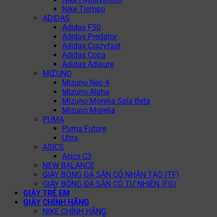
Nike Tiempo
ADIDAS
Adidas F50
Adidas Predator
Adidas Crazyfast
Adidas Copa
Adidas Adipure
MIZUNO
Mizuno Neo 4
Mizuno Alpha
Mizuno Morelia Sala Beta
Mizuno Morelia
PUMA
Puma Future
Ultra
ASICS
Asics C3
NEW BALANCE
GIÀY BÓNG ĐÁ SÂN CỎ NHÂN TẠO (TF)
GIÀY BÓNG ĐÁ SÂN CỎ TỰ NHIÊN (FG)
GIÀY TRẺ EM
GIÀY CHÍNH HÃNG
NIKE CHÍNH HÃNG