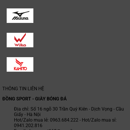
THÔNG TIN LIÊN HỆ
ĐỒNG SPORT - GIÀY BÓNG ĐÁ
Địa chỉ: Số 16 ngõ 30 Trần Quý Kiên - Dịch Vọng - Cầu
Giấy - Hà Nội
Hot/Zalo mua lẻ: 0963.684.222 - Hot/Zalo mua sỉ:
0941.202.816