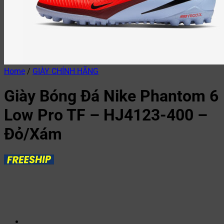
Home
/
GIÀY CHÍNH HÃNG
Giày Bóng Đá Nike Phantom 6
Low Pro TF – HJ4123-400 –
Đỏ/Xám