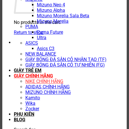
Mizuno Neo 4
Mizuno Alpha
Mizuno Morelia Sala Beta
Mizuno Morelia
No products in the cart.
PUMA
Puma Future
Return to shop
Ultra
ASICS
Asics C3
NEW BALANCE
GIÀY BÓNG ĐÁ SÂN CỎ NHÂN TẠO (TF)
GIÀY BÓNG ĐÁ SÂN CỎ TỰ NHIÊN (FG)
GIÀY TRẺ EM
GIÀY CHÍNH HÃNG
NIKE CHÍNH HÃNG
ADIDAS CHÍNH HÃNG
MIZUNO CHÍNH HÃNG
Kamito
Wika
Zocker
PHỤ KIỆN
BLOG