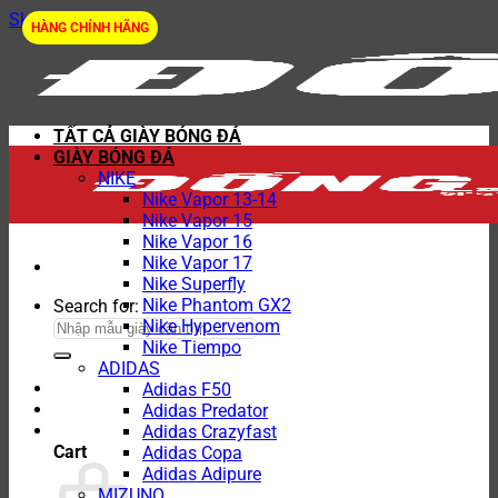
Skip to content
HÀNG CHÍNH HÃNG
TẤT CẢ GIÀY BÓNG ĐÁ
GIÀY BÓNG ĐÁ
NIKE
Nike Vapor 13-14
Nike Vapor 15
Nike Vapor 16
Nike Vapor 17
Nike Superfly
Nike Phantom GX2
Search for:
Nike Hypervenom
Nike Tiempo
ADIDAS
Adidas F50
Adidas Predator
Adidas Crazyfast
Cart
Adidas Copa
Adidas Adipure
MIZUNO