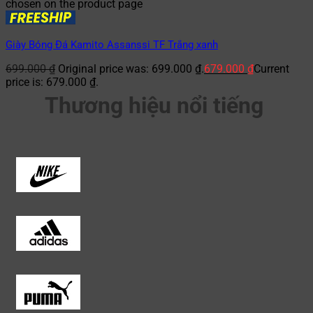
chosen on the product page
Giày Bóng Đá Kamito Assanssi TF Trắng xanh
699.000
₫
Original price was: 699.000 ₫.
679.000
₫
Current
price is: 679.000 ₫.
Thương hiệu nổi tiếng