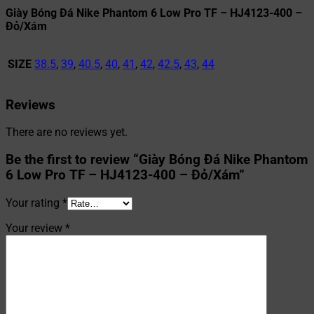
Giày Bóng Đá Nike Phantom 6 Low Pro TF – HJ4123-400 –
Đỏ/Xám
SIZE
38.5
,
39
,
40.5
,
40
,
41
,
42
,
42.5
,
43
,
44
Reviews
There are no reviews yet.
Be the first to review “Giày Bóng Đá Nike Phantom
6 Low Pro TF – HJ4123-400 – Đỏ/Xám”
Your rating
*
Your review
*