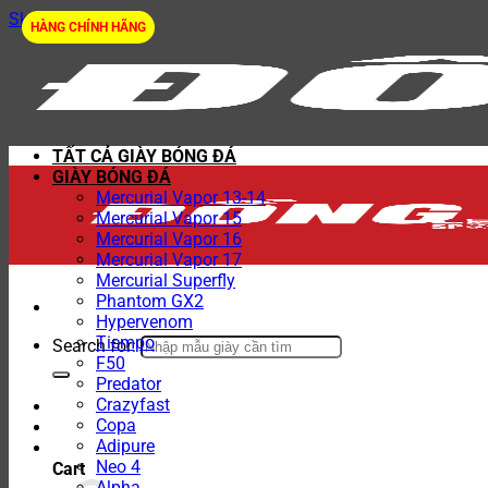
Skip to content
HÀNG CHÍNH HÃNG
TẤT CẢ GIÀY BÓNG ĐÁ
GIÀY BÓNG ĐÁ
Mercurial Vapor 13-14
Mercurial Vapor 15
Mercurial Vapor 16
Mercurial Vapor 17
Mercurial Superfly
Phantom GX2
Hypervenom
Tiempo
Search for:
F50
Predator
Crazyfast
Copa
Adipure
Neo 4
Cart
Alpha