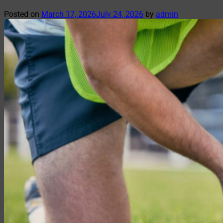
Posted on
March 17, 2026
July 24, 2026
by
admin