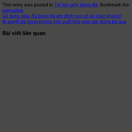
This entry was posted in
Tin tức giày bóng đá
. Bookmark the
permalink
.
Sử dụng giày đá bóng trẻ em đinh cao có an toàn không?
Bí quyết đá bóng không mệt suốt thời gian dài đừng bỏ qua
Bài viết liên quan