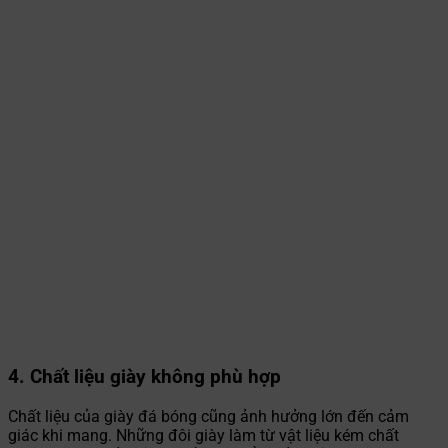
4. Chất liệu giày không phù hợp
Chất liệu của giày đá bóng cũng ảnh hưởng lớn đến cảm
giác khi mang. Những đôi giày làm từ vật liệu kém chất