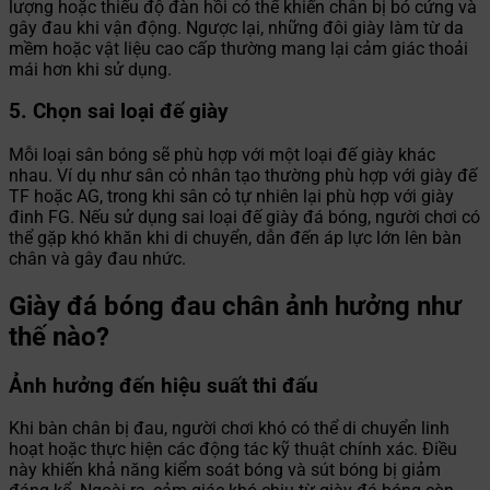
lượng hoặc thiếu độ đàn hồi có thể khiến chân bị bó cứng và
gây đau khi vận động. Ngược lại, những đôi giày làm từ da
mềm hoặc vật liệu cao cấp thường mang lại cảm giác thoải
mái hơn khi sử dụng.
5. Chọn sai loại đế giày
Mỗi loại sân bóng sẽ phù hợp với một loại đế giày khác
nhau. Ví dụ như sân cỏ nhân tạo thường phù hợp với giày đế
TF hoặc AG, trong khi sân cỏ tự nhiên lại phù hợp với giày
đinh FG. Nếu sử dụng sai loại đế giày đá bóng, người chơi có
thể gặp khó khăn khi di chuyển, dẫn đến áp lực lớn lên bàn
chân và gây đau nhức.
Giày đá bóng đau chân ảnh hưởng như
thế nào?
Ảnh hưởng đến hiệu suất thi đấu
Khi bàn chân bị đau, người chơi khó có thể di chuyển linh
hoạt hoặc thực hiện các động tác kỹ thuật chính xác. Điều
này khiến khả năng kiểm soát bóng và sút bóng bị giảm