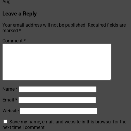
Aug
Leave a Reply
Your email address will not be published.
Required fields are
marked
*
Comment
*
Name
*
Email
*
Website
Save my name, email, and website in this browser for the
next time I comment.