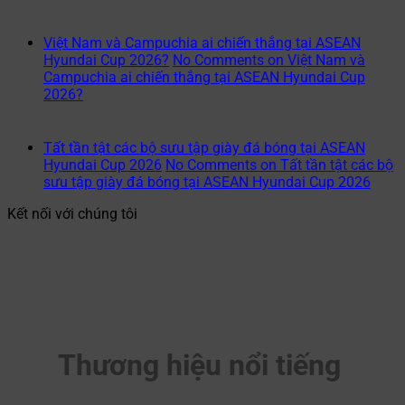
Việt Nam và Campuchia ai chiến thắng tại ASEAN
Hyundai Cup 2026?
No Comments
on Việt Nam và
Campuchia ai chiến thắng tại ASEAN Hyundai Cup
2026?
Tất tần tật các bộ sưu tập giày đá bóng tại ASEAN
Hyundai Cup 2026
No Comments
on Tất tần tật các bộ
sưu tập giày đá bóng tại ASEAN Hyundai Cup 2026
Kết nối với chúng tôi
Thương hiệu nổi tiếng