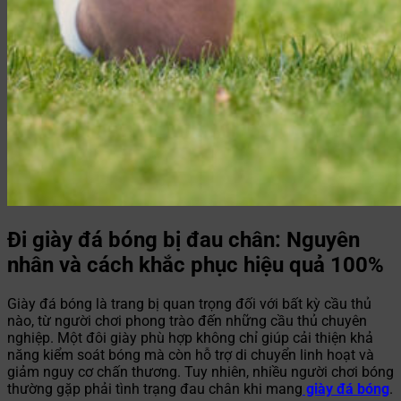
Đi giày đá bóng bị đau chân: Nguyên
nhân và cách khắc phục hiệu quả 100%
Giày đá bóng là trang bị quan trọng đối với bất kỳ cầu thủ
nào, từ người chơi phong trào đến những cầu thủ chuyên
nghiệp. Một đôi giày phù hợp không chỉ giúp cải thiện khả
năng kiểm soát bóng mà còn hỗ trợ di chuyển linh hoạt và
giảm nguy cơ chấn thương. Tuy nhiên, nhiều người chơi bóng
thường gặp phải tình trạng đau chân khi mang
giày đá bóng
.