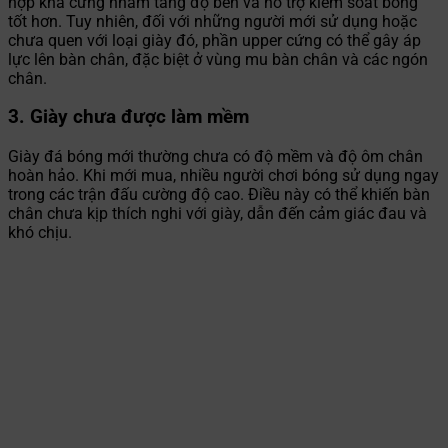
hợp khá cứng nhằm tăng độ bền và hỗ trợ kiểm soát bóng
tốt hơn. Tuy nhiên, đối với những người mới sử dụng hoặc
chưa quen với loại giày đó, phần upper cứng có thể gây áp
lực lên bàn chân, đặc biệt ở vùng mu bàn chân và các ngón
chân.
3. Giày chưa được làm mềm
Giày đá bóng mới thường chưa có độ mềm và độ ôm chân
hoàn hảo. Khi mới mua, nhiều người chơi bóng sử dụng ngay
trong các trận đấu cường độ cao. Điều này có thể khiến bàn
chân chưa kịp thích nghi với giày, dẫn đến cảm giác đau và
khó chịu.