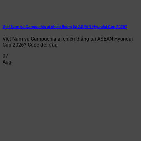
Việt Nam và Campuchia ai chiến thắng tại ASEAN Hyundai Cup 2026?
Việt Nam và Campuchia ai chiến thắng tại ASEAN Hyundai
Cup 2026? Cuộc đối đầu
07
Aug