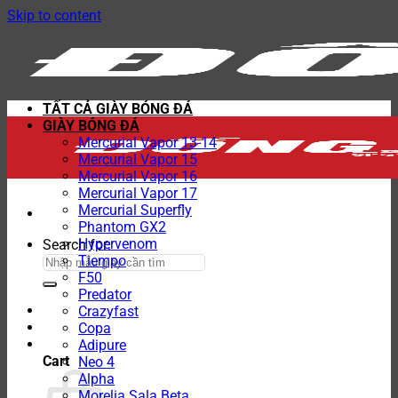
Skip to content
TẤT CẢ GIÀY BÓNG ĐÁ
GIÀY BÓNG ĐÁ
Mercurial Vapor 13-14
Mercurial Vapor 15
Mercurial Vapor 16
Mercurial Vapor 17
Mercurial Superfly
Phantom GX2
Hypervenom
Search for:
Tiempo
F50
Predator
Crazyfast
Copa
Adipure
Cart
Neo 4
Alpha
Morelia Sala Beta