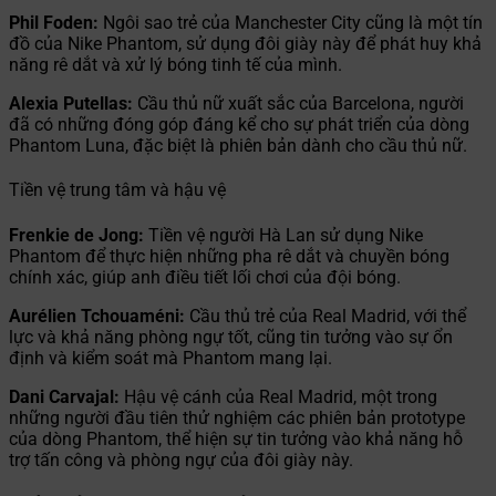
Phil Foden:
Ngôi sao trẻ của Manchester City cũng là một tín
đồ của Nike Phantom, sử dụng đôi giày này để phát huy khả
năng rê dắt và xử lý bóng tinh tế của mình.
Alexia Putellas:
Cầu thủ nữ xuất sắc của Barcelona, người
đã có những đóng góp đáng kể cho sự phát triển của dòng
Phantom Luna, đặc biệt là phiên bản dành cho cầu thủ nữ.
Tiền vệ trung tâm và hậu vệ
Frenkie de Jong:
Tiền vệ người Hà Lan sử dụng Nike
Phantom để thực hiện những pha rê dắt và chuyền bóng
chính xác, giúp anh điều tiết lối chơi của đội bóng.
Aurélien Tchouaméni:
Cầu thủ trẻ của Real Madrid, với thể
lực và khả năng phòng ngự tốt, cũng tin tưởng vào sự ổn
định và kiểm soát mà Phantom mang lại.
Dani Carvajal:
Hậu vệ cánh của Real Madrid, một trong
những người đầu tiên thử nghiệm các phiên bản prototype
của dòng Phantom, thể hiện sự tin tưởng vào khả năng hỗ
trợ tấn công và phòng ngự của đôi giày này.