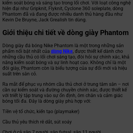
kiểm soát bóng và sáng tạo trong lối chơi. Với loạt công nghệ
hiện đại như Gripknit, Flyknit, Cyclone 360 soleplate, dòng
Phantom đã và đang được nhiều danh thủ hàng đầu như
Kevin De Bruyne, Jack Grealish tin dùng.
Giới thiệu chi tiết về dòng giày Phantom
Dòng giày đá bóng Nike Phantom là một trong những sản
phẩm nổi bật nhất của
dòng Nike
, được thiết kế dành cho
những cầu thủ có lối chơi sáng tạo, đòi hỏi sự chính xác, khả
năng kiểm soát bóng và sự linh hoạt cao. Không chỉ là một
đôi giày, Phantom còn là biểu tượng của sự đổi mới và hiệu
suất trên sân cỏ.
Ra mắt để phục vụ nhóm cầu thủ chơi ở trung tâm sân – nơi
cần sự kiểm soát và đường chuyền chính xác, được thiết kế
với triết lý tập trung vào sự ổn định, ôm chân và cảm giác
bóng tối đa. Đây là dòng giày phù hợp với:
Tiền vệ tổ chức, kiến tạo (playmaker)
Cầu thủ yêu thích rê dắt, sút xoáy
Chơi ở cả sân 7 người, sân futsal, sân 11 người