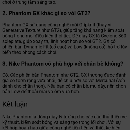
chơi ở trung tâm sáng tạo.
2. Phantom GX khác gì so với GT2?
Phantom GX sử dụng công nghệ mới Gripknit (thay vì
Generative Texture như GT2), giúp tăng khả năng kiểm soát
bóng trong mọi điều kiện thời tiết. Đế giày GX là Cyclone 360
soleplate, giúp xoay trụ linh hoạt hơn so với GT2. GX có
phiên bản Dynamic Fit (cổ cao) và Low (không cổ), hỗ trợ tùy
biến theo phong cách chơi.
3. Nike Phantom có phù hợp với chân bè không?
Có. Các phiên bản Phantom như GT2, GX thường được đánh
giá có form rộng vừa phải, dễ chịu hơn so với Mercurial (vốn
dành cho chân thon). Nếu bạn có chân bè, mu dày, nên chọn
bản Low để thoải mái và ôm vừa hơn.
Kết luận
Nike Phantom là dòng giày lý tưởng cho các cầu thủ thiên về
kỹ thuật, kiểm soát bóng và sáng tạo trong lối chơi. Với sự
kết hợp hoàn hảo giữa công nghệ tiên tiến và thiết kế hiện