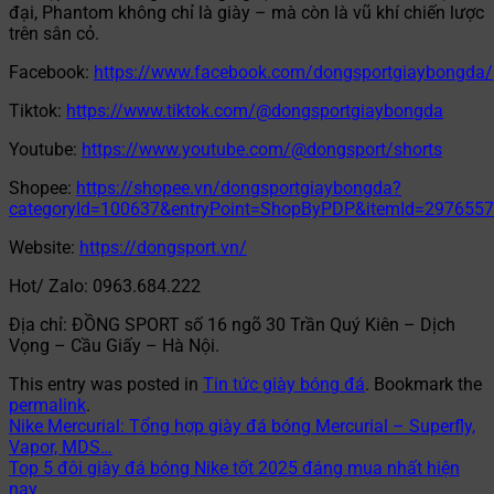
đại, Phantom không chỉ là giày – mà còn là vũ khí chiến lược
trên sân cỏ.
Facebook:
https://www.facebook.com/dongsportgiaybongda/
Tiktok:
https://www.tiktok.com/@dongsportgiaybongda
Youtube:
https://www.youtube.com/@dongsport/shorts
Shopee:
https://shopee.vn/dongsportgiaybongda?
categoryId=100637&entryPoint=ShopByPDP&itemId=297655
Website:
https://dongsport.vn/
Hot/ Zalo: 0963.684.222
Địa chỉ: ĐỒNG SPORT số 16 ngõ 30 Trần Quý Kiên – Dịch
Vọng – Cầu Giấy – Hà Nội.
This entry was posted in
Tin tức giày bóng đá
. Bookmark the
permalink
.
Nike Mercurial: Tổng hợp giày đá bóng Mercurial – Superfly,
Vapor, MDS…
Top 5 đôi giày đá bóng Nike tốt 2025 đáng mua nhất hiện
nay