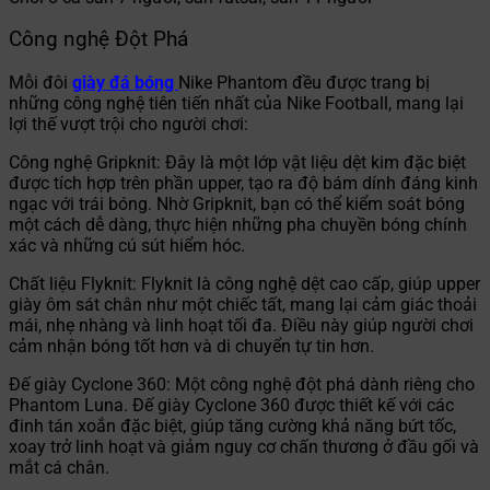
Công nghệ Đột Phá
Mỗi đôi
giày đá bóng
Nike Phantom đều được trang bị
những công nghệ tiên tiến nhất của Nike Football, mang lại
lợi thế vượt trội cho người chơi:
Công nghệ Gripknit: Đây là một lớp vật liệu dệt kim đặc biệt
được tích hợp trên phần upper, tạo ra độ bám dính đáng kinh
ngạc với trái bóng. Nhờ Gripknit, bạn có thể kiểm soát bóng
một cách dễ dàng, thực hiện những pha chuyền bóng chính
xác và những cú sút hiểm hóc.
Chất liệu Flyknit: Flyknit là công nghệ dệt cao cấp, giúp upper
giày ôm sát chân như một chiếc tất, mang lại cảm giác thoải
mái, nhẹ nhàng và linh hoạt tối đa. Điều này giúp người chơi
cảm nhận bóng tốt hơn và di chuyển tự tin hơn.
Đế giày Cyclone 360: Một công nghệ đột phá dành riêng cho
Phantom Luna. Đế giày Cyclone 360 được thiết kế với các
đinh tán xoắn đặc biệt, giúp tăng cường khả năng bứt tốc,
xoay trở linh hoạt và giảm nguy cơ chấn thương ở đầu gối và
mắt cá chân.