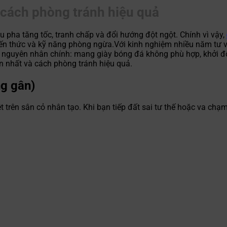
 cách phòng tránh hiệu quả
 pha tăng tốc, tranh chấp và đổi hướng đột ngột. Chính vì vậy,
iến thức và kỹ năng phòng ngừa.Với kinh nghiệm nhiều năm tư v
guyên nhân chính: mang giày bóng đá không phù hợp, khởi động 
ến nhất và cách phòng tránh hiệu quả.
ng gân)
t trên sân cỏ nhân tạo. Khi bạn tiếp đất sai tư thế hoặc va ch