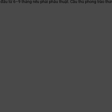
hi đấu từ 6–9 tháng nếu phải phẫu thuật. Cầu thủ phong trào t