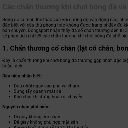
Các chấn thương khi chơi bóng đá và
Bóng đá là môn thể thao vua với cường độ vận động cao, nhiều
đặc biệt với cầu thủ phong trào không được trang bị đầy đủ k
bán chuyên, Dongsport nhận thấy đa số chấn thương đến từ 3 n
sẽ phân tích chi tiết các chấn thương khi chơi bóng đá phổ bi
1. Chấn thương cổ chân (lật cổ chân, bo
Đây là chấn thương khi chơi bóng đá thường gặp nhất, đặc biệ
hoặc rách.
Dấu hiệu nhận biết:
Đau nhói ngay sau pha va chạm
Sưng tấy quanh mắt cá
Khó chịu khi đứng hoặc di chuyển
Nguyên nhân phổ biến:
Đi giày không ôm chân
Đế giày không phù hợp mặt sân
Không khởi động kỹ trước khi thi đấu