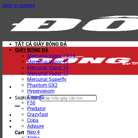
Skip to content
TẤT CẢ GIÀY BÓNG ĐÁ
GIÀY BÓNG ĐÁ
Mercurial Vapor 13-14
Mercurial Vapor 15
Mercurial Vapor 16
Mercurial Vapor 17
Mercurial Superfly
Phantom GX2
Hypervenom
Tiempo
Search for:
F50
Predator
Crazyfast
Copa
Adipure
Neo 4
Cart
Alpha