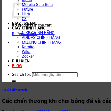
Morelia Sala Beta
Future
Ultra
C3
GIÀY TRẺ EM
No products in the cart.
GIÀY CHÍNH HÃNG
NIKE CHÍNH HÃNG
Return to shop
ADIDAS CHÍNH HÃNG
MIZUNO CHÍNH HÃNG
Kamito
Wika
Zocker
PHỤ KIỆN
BLOG
Search for:
Tin tức giày bóng đá
Các chấn thương khi chơi bóng đá và cá