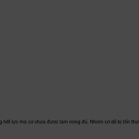
ng hết lực mà cơ chưa được làm nóng đủ. Nhóm cơ dễ bị tổn thư