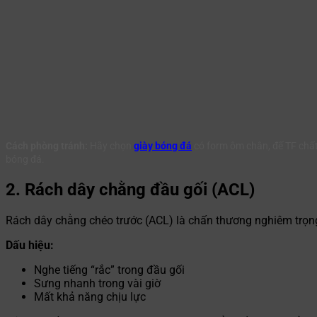
Cách phòng tránh:
Hãy chọn
giày bóng đá
có form ôm chân, đế TF chất 
bóng đá.
2. Rách dây chằng đầu gối (ACL)
Rách dây chằng chéo trước (ACL) là chấn thương nghiêm trọng 
Dấu hiệu:
Nghe tiếng “rắc” trong đầu gối
Sưng nhanh trong vài giờ
Mất khả năng chịu lực