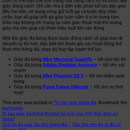
toàn có thể hạn chế tình trạng này bằng cách xỏ và buộc dây
giày đúng cách. Chỉ cần chú ý đến việc phân bổ lực dây giày
đều hai bên, sử dụng vòng giữ lưỡi gà và buộc dây chắc
chắn, bạn sẽ giúp lưỡi gà giày luôn nằm ở vị trí trung tâm.
Điều này không chỉ mang lại cảm giác thoải mái khi mang
giày mà còn giúp cải thiện hiệu suất khi vận động.
Một đôi giày đá bóng được buộc đúng cách sẽ giúp bạn di
chuyển tự tin hơn, đặc biệt khi tham gia các hoạt động thể
thao như bóng đá, chạy bộ hay tập luyện thể lực.
Giày đá bóng
Nike Mercurial Superfly
– tốt cho tốc độ
Giày đá bóng
Adidas Predator Accuracy
– tốt cho sút
mạnh
Giày đá bóng
Nike Phantom GX II
– tốt cho kiểm soát
bóng
Giày đá bóng
Puma Future Ultimate
– tốt cho sự linh
hoạt
This entry was posted in
Tin tức giày bóng đá
. Bookmark the
permalink
.
Vì sao giày đá bóng thường hở mũi sau một thời gian sử
dụng?
Chế độ ăn của cầu thủ bóng đá – Cầu thủ nên ăn gì để có