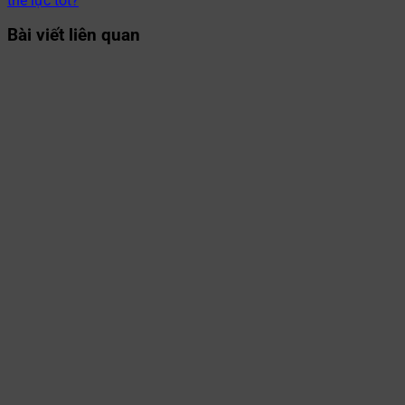
thể lực tốt?
Bài viết liên quan