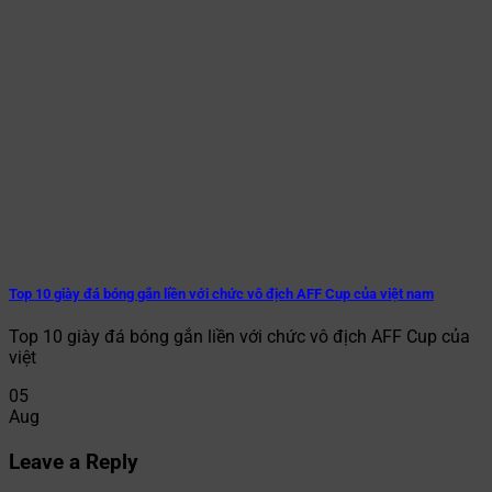
Top 10 giày đá bóng gắn liền với chức vô địch AFF Cup của việt nam
Top 10 giày đá bóng gắn liền với chức vô địch AFF Cup của
việt
05
Aug
Leave a Reply