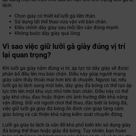
lệch:
Chọn giày có thiết kế lưỡi gà liền thân.
Sử dụng tất thể thao vừa vặn với bàn chân.
Điều chỉnh dây giày sau mỗi lần vận động mạnh.
Không buộc dây giày quá lỏng.
Vì sao việc giữ lưỡi gà giày đúng vị trí
lại quan trọng?
Khi lưỡi gà giày nằm đúng vị trí, áp lực từ dây giày sẽ được
phân bổ đều lên mu bàn chân. Điều này giúp người mang
giày cảm thấy thoải mái hơn khi di chuyển. Ngược lại, nếu
lưỡi gà bị lệch sang một bên, dây giày đá bóng có thể tạo áp
lực lớn lên một khu vực nhỏ trên bàn chân. Điều này có thể
gây khó chịu, đau hoặc thậm chí ảnh hưởng đến khả năng
vận động. Đối với người chơi thể thao, đặc biệt là bóng đá,
việc giữ lưỡi gà giày đá bóng ổn định còn giúp tăng cảm
giác bóng và cải thiện khả năng kiểm soát chuyển động.
Lưỡi gà giày bị lệch là vấn đề khá phổ biến khi sử dụng giày
đá bóng thể thao hoặc giày đá bóng. Tuy nhiên, bạn hoàn