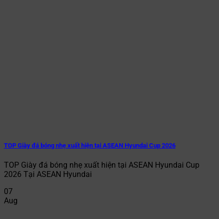
TOP Giày đá bóng nhẹ xuất hiện tại ASEAN Hyundai Cup 2026
TOP Giày đá bóng nhẹ xuất hiện tại ASEAN Hyundai Cup
2026 Tại ASEAN Hyundai
07
Aug