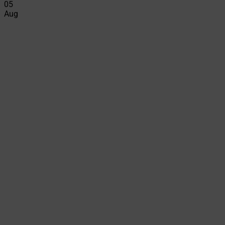
05
Aug