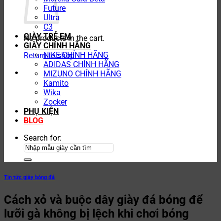
Future
Ultra
C3
GIÀY TRẺ EM
No products in the cart.
GIÀY CHÍNH HÃNG
NIKE CHÍNH HÃNG
Return to shop
ADIDAS CHÍNH HÃNG
MIZUNO CHÍNH HÃNG
Kamito
Wika
Zocker
PHỤ KIỆN
BLOG
Search for:
Tin tức giày bóng đá
Cách xỏ và buộc dây giày đá bóng để
lưỡi gà không bị lệch khi chơi bóng