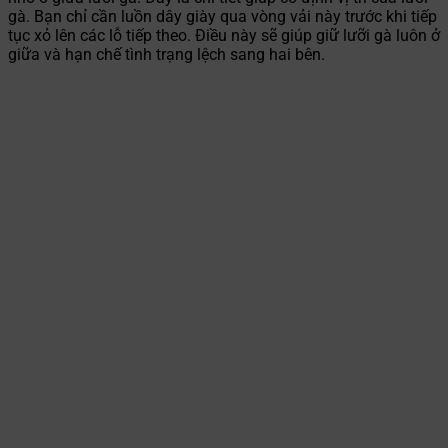
gà. Bạn chỉ cần luồn dây giày qua vòng vải này trước khi tiếp
tục xỏ lên các lỗ tiếp theo. Điều này sẽ giúp giữ lưỡi gà luôn ở
giữa và hạn chế tình trạng lệch sang hai bên.