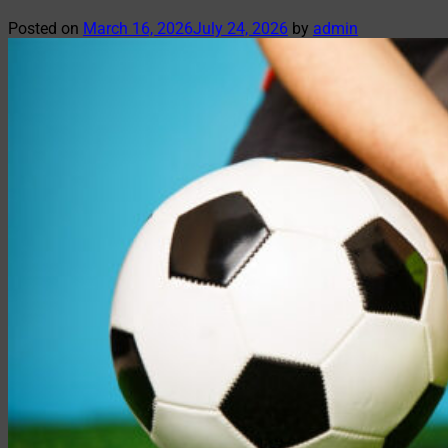
Posted on
March 16, 2026
July 24, 2026
by
admin