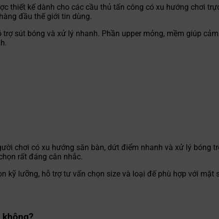
ợc thiết kế dành cho các cầu thủ tấn công có xu hướng chơi trự
hàng đầu thế giới tin dùng.
rợ sút bóng và xử lý nhanh. Phần upper mỏng, mềm giúp cảm g
h.
gười chơi có xu hướng săn bàn, dứt điểm nhanh và xử lý bóng t
chọn rất đáng cân nhắc.
kỹ lưỡng, hỗ trợ tư vấn chọn size và loại đế phù hợp với mặt s
m
c không?