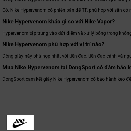
Có. Nike Hypervenom có phiên bản đế TF, phù hợp với sân cỏ 
Nike Hypervenom khác gì so với Nike Vapor?
Hypervenom tập trung vào dứt điểm và xử lý bóng trong không 
Nike Hypervenom phù hợp với vị trí nào?
Dòng giày này phù hợp nhất với tiền đạo, tiền đạo cánh và ng
Mua Nike Hypervenom tại DongSport có đảm bảo 
DongSport cam kết giày Nike Hypervenom có bảo hành keo đế, 