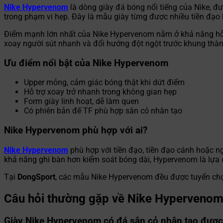
Nike Hypervenom
là dòng giày đá bóng nổi tiếng của Nike, đư
trong phạm vi hẹp. Đây là mẫu giày từng được nhiều tiền đạo 
Điểm mạnh lớn nhất của Nike Hypervenom nằm ở khả năng hỗ t
xoay người sút nhanh và đổi hướng đột ngột trước khung thàn
Ưu điểm nổi bật của Nike Hypervenom
Upper mỏng, cảm giác bóng thật khi dứt điểm
Hỗ trợ xoay trở nhanh trong không gian hẹp
Form giày linh hoạt, dễ làm quen
Có phiên bản đế TF phù hợp sân cỏ nhân tạo
Nike Hypervenom phù hợp với ai?
Nike Hypervenom
phù hợp với tiền đạo, tiền đạo cánh hoặc n
khả năng ghi bàn hơn kiểm soát bóng dài, Hypervenom là lựa 
Tại
DongSport
, các mẫu Nike Hypervenom đều được tuyển chọn 
Câu hỏi thường gặp về Nike Hyperveno
Giày Nike Hypervenom có đá sân cỏ nhân tạo đượ