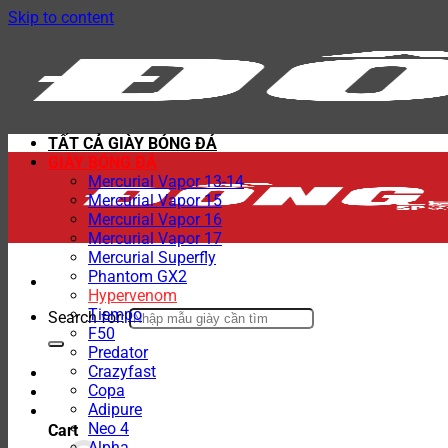
Skip to content
TẤT CẢ GIÀY BÓNG ĐÁ
GIÀY BÓNG ĐÁ
Mercurial Vapor 13-14
Mercurial Vapor 15
Mercurial Vapor 16
Mercurial Vapor 17
Mercurial Superfly
Phantom GX2
Hypervenom
Tiempo
Search for:
F50
Predator
Crazyfast
Copa
Adipure
Neo 4
Cart
Alpha