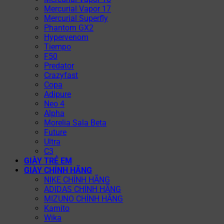
Mercurial Vapor 17
Mercurial Superfly
Phantom GX2
Hypervenom
Tiempo
F50
Predator
Crazyfast
Copa
Adipure
Neo 4
Alpha
Morelia Sala Beta
Future
Ultra
C3
GIÀY TRẺ EM
GIÀY CHÍNH HÃNG
NIKE CHÍNH HÃNG
ADIDAS CHÍNH HÃNG
MIZUNO CHÍNH HÃNG
Kamito
Wika