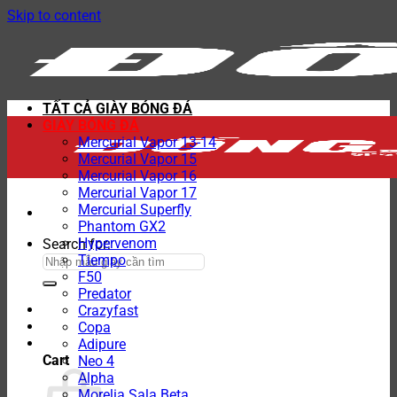
Skip to content
TẤT CẢ GIÀY BÓNG ĐÁ
GIÀY BÓNG ĐÁ
Mercurial Vapor 13-14
Mercurial Vapor 15
Mercurial Vapor 16
Mercurial Vapor 17
Mercurial Superfly
Phantom GX2
Hypervenom
Search for:
Tiempo
F50
Predator
Crazyfast
Copa
Adipure
Cart
Neo 4
Alpha
Morelia Sala Beta