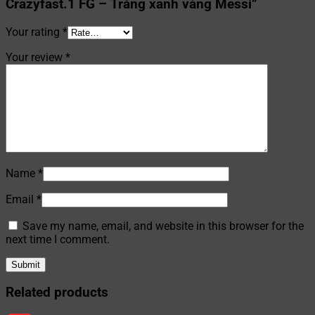
Crazyfast.1 FG – Trắng xanh vàng Messi”
Your rating
*
Your review
*
Name
*
Email
*
Save my name, email, and website in this browser for the
next time I comment.
Related products