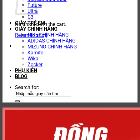
Future
Ultra
C3
GIÀY TRẺ EM
No products in the cart.
GIÀY CHÍNH HÃNG
NIKE CHÍNH HÃNG
Return to shop
ADIDAS CHÍNH HÃNG
MIZUNO CHÍNH HÃNG
Kamito
Wika
Zocker
PHỤ KIỆN
BLOG
Search for: