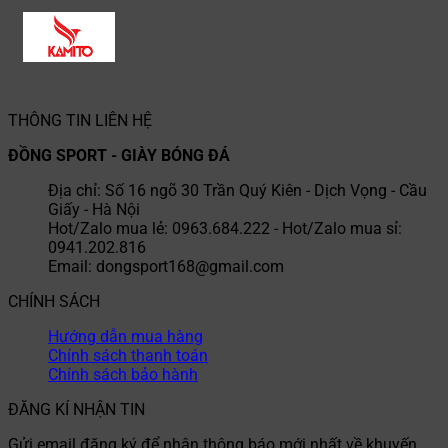
THÔNG TIN LIÊN HỆ
ĐỒNG SPORT - GIÀY BÓNG ĐÁ
Địa chỉ: Số 16 ngõ 30 Trần Quý Kiên - Dịch Vọng - Cầu
Giấy - Hà Nội
Hot/Zalo mua lẻ: 0963.684.222 - Hot/Zalo mua sỉ:
0941.202.816
Email: dongsport168@gmail.com
CHÍNH SÁCH
Hướng dẫn mua hàng
Chính sách thanh toán
Chính sách bảo hành
ĐĂNG KÍ NHẬN TIN
Gửi email đăng ký để nhận thông báo mới nhất về khuyến