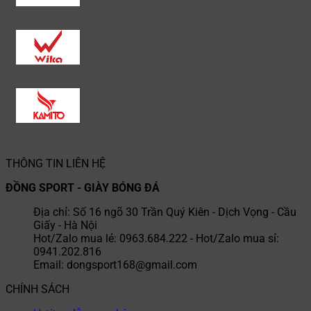
THÔNG TIN LIÊN HỆ
ĐỒNG SPORT - GIÀY BÓNG ĐÁ
Địa chỉ: Số 16 ngõ 30 Trần Quý Kiên - Dịch Vọng - Cầu
Giấy - Hà Nội
Hot/Zalo mua lẻ: 0963.684.222 - Hot/Zalo mua sỉ:
0941.202.816
Email: dongsport168@gmail.com
CHÍNH SÁCH