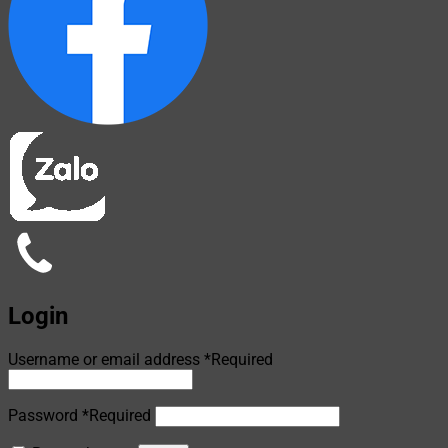
Login
Username or email address
*
Required
Password
*
Required