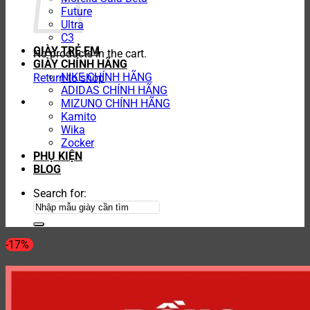
Future
Ultra
C3
GIÀY TRẺ EM
No products in the cart.
GIÀY CHÍNH HÃNG
NIKE CHÍNH HÃNG
Return to shop
ADIDAS CHÍNH HÃNG
MIZUNO CHÍNH HÃNG
Kamito
Wika
Zocker
PHỤ KIỆN
BLOG
Search for:
-17%