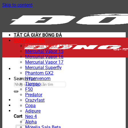
Skip to content
TẤT CẢ GIÀY BÓNG ĐÁ
GIÀY BÓNG ĐÁ
Mercurial Vapor 13-14
Mercurial Vapor 15
Mercurial Vapor 16
Mercurial Vapor 17
Mercurial Superfly
Phantom GX2
Hypervenom
Search for:
Tiempo
F50
Predator
Crazyfast
Copa
Adipure
Cart
Neo 4
Alpha
Morelia Sala Beta