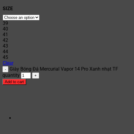
SIZE
39
40
41
42
43
44
45
Clear
Giày Bóng Đá Mercurial Vapor 14 Pro Xanh nhạt TF
quantity
Add to cart