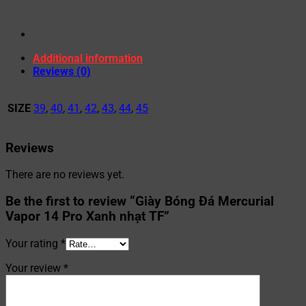
Additional information
Reviews (0)
SIZE
39
,
40
,
41
,
42
,
43
,
44
,
45
Reviews
There are no reviews yet.
Be the first to review “Giày Bóng Đá Mercurial
Vapor 14 Pro Xanh nhạt TF”
Your rating
*
Your review
*