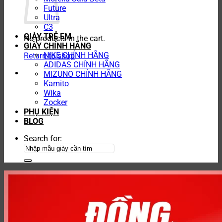
Future
Ultra
C3
GIÀY TRẺ EM
No products in the cart.
GIÀY CHÍNH HÃNG
NIKE CHÍNH HÃNG
Return to shop
ADIDAS CHÍNH HÃNG
MIZUNO CHÍNH HÃNG
Kamito
Wika
Zocker
PHỤ KIỆN
BLOG
Search for: