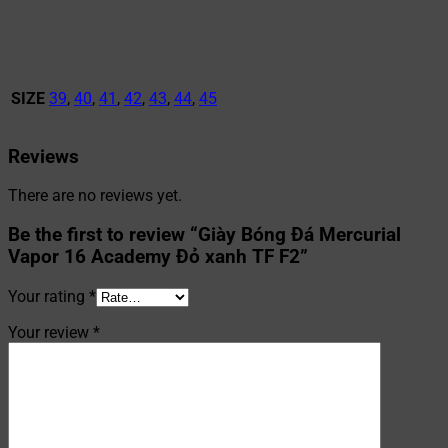
SIZE
39
,
40
,
41
,
42
,
43
,
44
,
45
Reviews
There are no reviews yet.
Be the first to review “Giày Bóng Đá Mercurial
Vapor 16 Academy Đỏ xanh TF F2”
Your rating
*
Your review
*