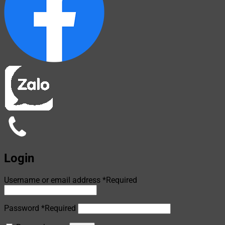
Login
Username or email address
*
Required
Password
*
Required