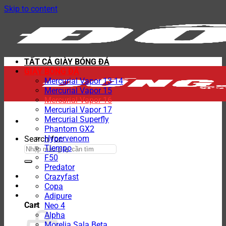
Skip to content
TẤT CẢ GIÀY BÓNG ĐÁ
GIÀY BÓNG ĐÁ
Mercurial Vapor 13-14
Mercurial Vapor 15
Mercurial Vapor 16
Mercurial Vapor 17
Mercurial Superfly
Phantom GX2
Hypervenom
Search for:
Tiempo
F50
Predator
Crazyfast
Copa
Adipure
Cart
Neo 4
Alpha
Morelia Sala Beta