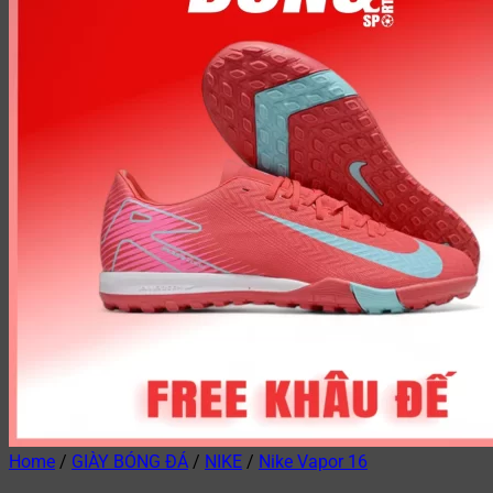
Home
/
GIÀY BÓNG ĐÁ
/
NIKE
/
Nike Vapor 16