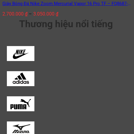
Giày Bóng Đá Nike Zoom Mercurial Vapor 16 Pro TF – FQ8687-
446 Racer Blue/White Xanh Dương/Trắng
2.700.000
₫
–
3.050.000
₫
Thương hiệu nổi tiếng