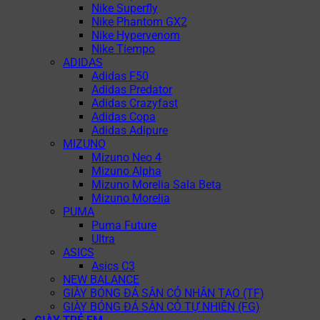
Nike Superfly
Nike Phantom GX2
Nike Hypervenom
Nike Tiempo
ADIDAS
Adidas F50
Adidas Predator
Adidas Crazyfast
Adidas Copa
Adidas Adipure
MIZUNO
Mizuno Neo 4
Mizuno Alpha
Mizuno Morelia Sala Beta
Mizuno Morelia
PUMA
Puma Future
Ultra
ASICS
Asics C3
NEW BALANCE
GIÀY BÓNG ĐÁ SÂN CỎ NHÂN TẠO (TF)
GIÀY BÓNG ĐÁ SÂN CỎ TỰ NHIÊN (FG)