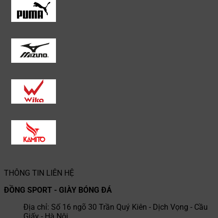
THÔNG TIN LIÊN HỆ
ĐỒNG SPORT - GIÀY BÓNG ĐÁ
Địa chỉ: Số 16 ngõ 30 Trần Quý Kiên - Dịch Vọng - Cầu
Giấy - Hà Nội