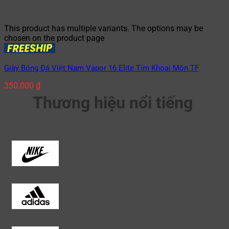
This product has multiple variants. The options may be
chosen on the product page
Giày Bóng Đá Việt Nam Vapor 16 Elite Tím Khoai Môn TF
350.000
₫
Thương hiệu nổi tiếng