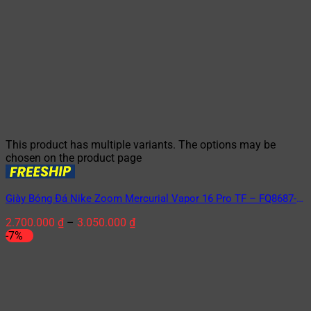
This product has multiple variants. The options may be
chosen on the product page
Giày Bóng Đá Nike Zoom Mercurial Vapor 16 Pro TF – FQ8687-
446 Racer Blue/White Xanh Dương/Trắng
2.700.000
₫
–
3.050.000
₫
-7%