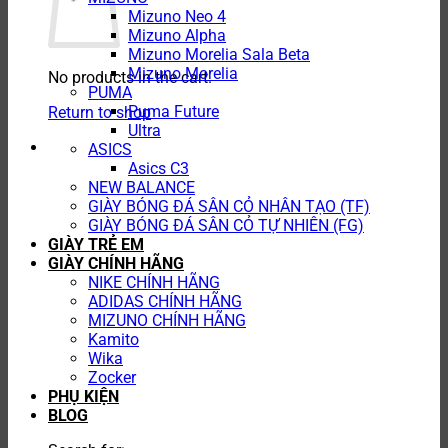
Mizuno Neo 4
Mizuno Alpha
Mizuno Morelia Sala Beta
Mizuno Morelia
No products in the cart.
PUMA
Puma Future
Return to shop
Ultra
ASICS
Asics C3
NEW BALANCE
GIÀY BÓNG ĐÁ SÂN CỎ NHÂN TẠO (TF)
GIÀY BÓNG ĐÁ SÂN CỎ TỰ NHIÊN (FG)
GIÀY TRẺ EM
GIÀY CHÍNH HÃNG
NIKE CHÍNH HÃNG
ADIDAS CHÍNH HÃNG
MIZUNO CHÍNH HÃNG
Kamito
Wika
Zocker
PHỤ KIỆN
BLOG