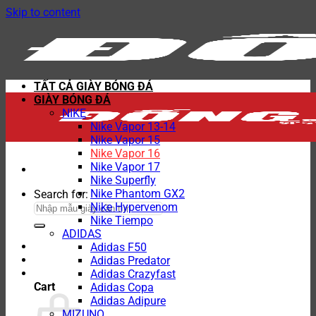
Skip to content
TẤT CẢ GIÀY BÓNG ĐÁ
GIÀY BÓNG ĐÁ
NIKE
Nike Vapor 13-14
Nike Vapor 15
Nike Vapor 16
Nike Vapor 17
Nike Superfly
Nike Phantom GX2
Search for:
Nike Hypervenom
Nike Tiempo
ADIDAS
Adidas F50
Adidas Predator
Adidas Crazyfast
Cart
Adidas Copa
Adidas Adipure
MIZUNO