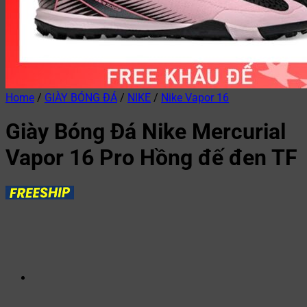
Home
/
GIÀY BÓNG ĐÁ
/
NIKE
/
Nike Vapor 16
Giày Bóng Đá Nike Mercurial
Vapor 16 Pro Hồng đế đen TF