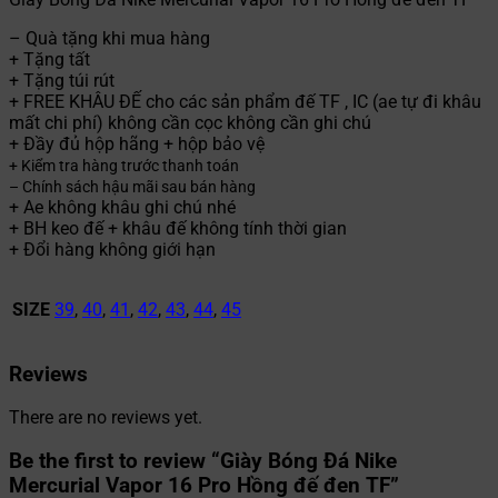
– Quà tặng khi mua hàng
+ Tặng tất
+ Tặng túi rút
+ FREE KHÂU ĐẾ cho các sản phẩm đế TF , IC (ae tự đi khâu
mất chi phí) không cần cọc không cần ghi chú
+ Đầy đủ hộp hãng + hộp bảo vệ
+ Kiểm tra hàng trước thanh toán
– Chính sách hậu mãi sau bán hàng
+ Ae không khâu ghi chú nhé
+ BH keo đế + khâu đế không tính thời gian
+ Đổi hàng không giới hạn
SIZE
39
,
40
,
41
,
42
,
43
,
44
,
45
Reviews
There are no reviews yet.
Be the first to review “Giày Bóng Đá Nike
Mercurial Vapor 16 Pro Hồng đế đen TF”