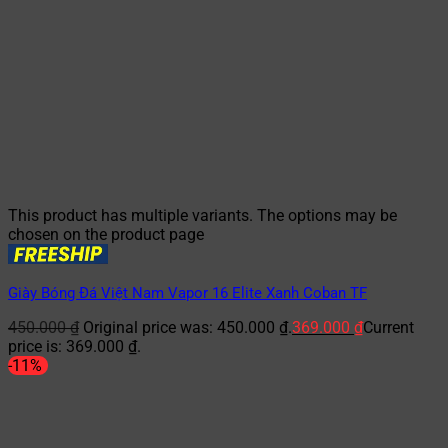
This product has multiple variants. The options may be
chosen on the product page
Giày Bóng Đá Việt Nam Vapor 16 Elite Xanh Coban TF
450.000
₫
Original price was: 450.000 ₫.
369.000
₫
Current
price is: 369.000 ₫.
-11%