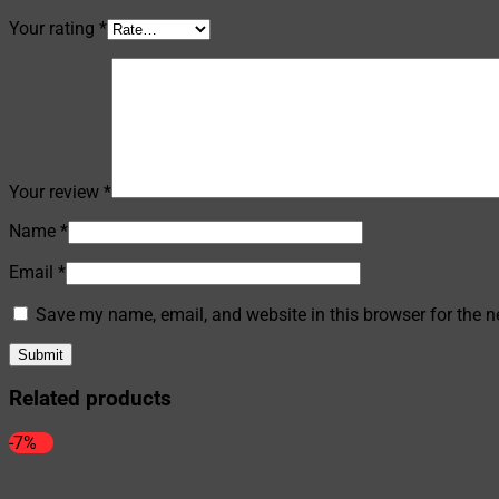
Your rating
*
Your review
*
Name
*
Email
*
Save my name, email, and website in this browser for the n
Related products
-7%