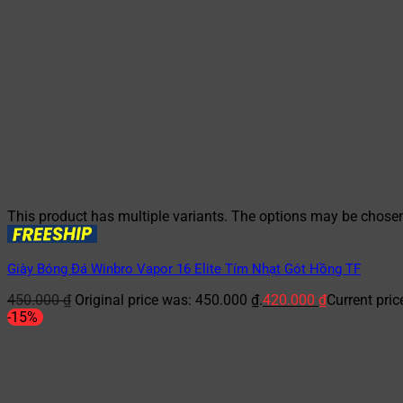
This product has multiple variants. The options may be chose
Giày Bóng Đá Winbro Vapor 16 Elite Tím Nhạt Gót Hồng TF
450.000
₫
Original price was: 450.000 ₫.
420.000
₫
Current pric
-15%