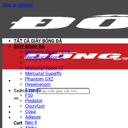
Skip to content
TẤT CẢ GIÀY BÓNG ĐÁ
GIÀY BÓNG ĐÁ
Mercurial Vapor 13-14
Mercurial Vapor 15
Mercurial Vapor 16
Mercurial Vapor 17
Mercurial Superfly
Phantom GX2
Hypervenom
Tiempo
Search for:
F50
Predator
Crazyfast
Copa
Adipure
Neo 4
Cart
Alpha