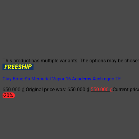
This product has multiple variants. The options may be chose
Giày Bóng Đá Mercurial Vapor 16 Academy Xanh ngọc TF
650.000
₫
Original price was: 650.000 ₫.
550.000
₫
Current pric
-20%