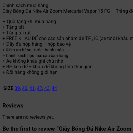
Chính sách mua hàng:
Giày Bóng Đá Nike Air Zoom Mercurial Vapor 15 FG – Trắng đ
– Quà tặng khi mua hàng
+ Tặng tất
+ Tặng túi rút
+ FREE KHÂU ĐẾ cho các sản phẩm đế TF , IC (ae tự đi khâu m
+ Đầy đủ hộp hãng + hộp bảo vệ
+ Kiểm tra hàng trước thanh toán
– Chính sách hậu mãi sau bán hàng
+ Ae không khâu ghi chú nhé
+ BH keo đế + khâu đế không tính thời gian
+ Đổi hàng không giới hạn
SIZE
39
,
40
,
41
,
42
,
43
,
44
Reviews
There are no reviews yet.
Be the first to review “Giày Bóng Đá Nike Air Zoom