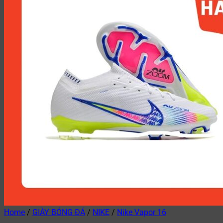
Home
/
GIÀY BÓNG ĐÁ
/
NIKE
/
Nike Vapor 16