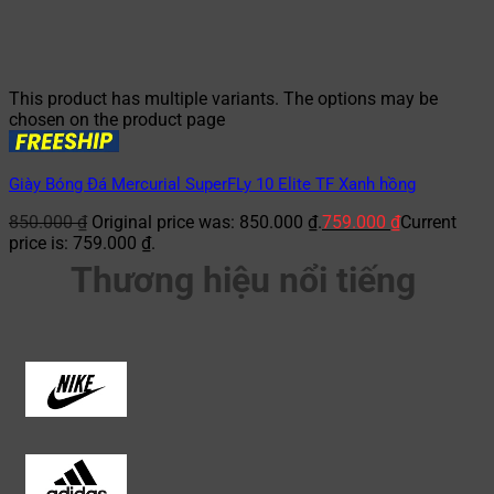
This product has multiple variants. The options may be
chosen on the product page
Giày Bóng Đá Mercurial SuperFLy 10 Elite TF Xanh hồng
850.000
₫
Original price was: 850.000 ₫.
759.000
₫
Current
price is: 759.000 ₫.
Thương hiệu nổi tiếng