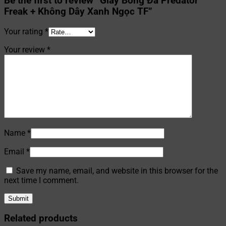
Be the first to review “Giày Bóng Đá Predator
Freak + Không Dây Xanh Ngọc TF”
Your rating
*
Your review
*
Name
*
Email
*
Save my name, email, and website in this browser for the
next time I comment.
Related products