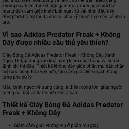
yêu thích kiểm soát bóng và làm chủ thế trận. Kiểu dáng
không dây hiện đại kết hợp gam màu xanh ngọc nổi bật
mang đến cảm giác khác biệt ngay từ cái nhìn đầu tiên,
đồng thời hỗ trợ tối đa cho lối chơi kỹ thuật trên sân cỏ nhân
tạo.
Vì sao Adidas Predator Freak + Không
Dây được nhiều cầu thủ yêu thích?
Giày Bóng Đá Adidas Predator Freak + Không Dây Xanh
Ngọc TF tập trung vào khả năng kiểm soát bóng và sự ổn
định khi thi đấu. Thiết kế không dây giúp phần mu bàn chân
tiếp xúc bóng trọn vẹn hơn, tạo cảm giác liền mạch trong
từng pha xử lý.
Màu xanh ngọc trẻ trung cũng là điểm cộng lớn, giúp người
mang nổi bật và tự tin hơn khi ra sân.
Thiết kế Giày Bóng Đá Adidas Predator
Freak + Không Dây
Giảm cảm giác vướng víu ở phần mu giày