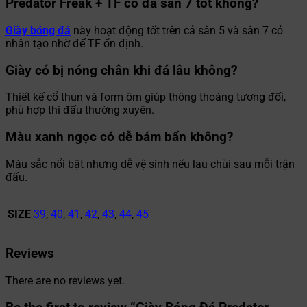
Predator Freak + TF có đá sân 7 tốt không?
Giày bóng đá
này hoạt động tốt trên cả sân 5 và sân 7 cỏ
nhân tạo nhờ đế TF ổn định.
Giày có bị nóng chân khi đá lâu không?
Thiết kế cổ thun và form ôm giúp thông thoáng tương đối,
phù hợp thi đấu thường xuyên.
Màu xanh ngọc có dễ bám bẩn không?
Màu sắc nổi bật nhưng dễ vệ sinh nếu lau chùi sau mỗi trận
đấu.
SIZE
39
,
40
,
41
,
42
,
43
,
44
,
45
Reviews
There are no reviews yet.