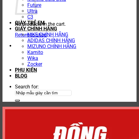
Future
Ultra
C3
GIÀY TRẺ EM
No products in the cart.
GIÀY CHÍNH HÃNG
NIKE CHÍNH HÃNG
Return to shop
ADIDAS CHÍNH HÃNG
MIZUNO CHÍNH HÃNG
Kamito
Wika
Zocker
PHỤ KIỆN
BLOG
Search for: