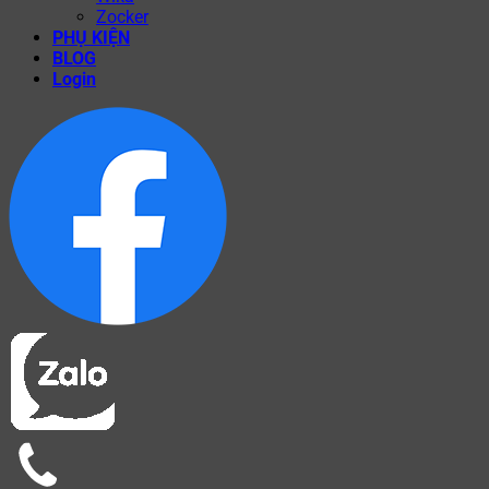
Zocker
PHỤ KIỆN
BLOG
Login