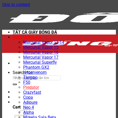
Skip to content
TẤT CẢ GIÀY BÓNG ĐÁ
GIÀY BÓNG ĐÁ
Mercurial Vapor 13-14
Mercurial Vapor 15
Mercurial Vapor 16
Mercurial Vapor 17
Mercurial Superfly
Phantom GX2
Hypervenom
Search for:
Tiempo
F50
Predator
Crazyfast
Copa
Adipure
Cart
Neo 4
Alpha
Morelia Sala Beta