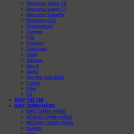
Mercurial Vapor 16
Mercurial Vapor 17
Mercurial Superfly
Phantom GX2
Hypervenom
Tiempo
F50
Predator
Crazyfast
Copa
Adipure
Neo 4
Alpha
Morelia Sala Beta
Future
Ultra
C3
GIÀY TRẺ EM
GIÀY CHÍNH HÃNG
NIKE CHÍNH HÃNG
ADIDAS CHÍNH HÃNG
MIZUNO CHÍNH HÃNG
Kamito