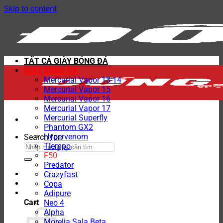
Skip to content
TẤT CẢ GIÀY BÓNG ĐÁ
GIÀY BÓNG ĐÁ
Mercurial Vapor 13-14
Mercurial Vapor 15
Mercurial Vapor 16
Mercurial Vapor 17
Mercurial Superfly
Phantom GX2
Hypervenom
Search for:
Tiempo
F50
Predator
Crazyfast
Copa
Adipure
Cart
Neo 4
Alpha
Morelia Sala Beta