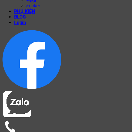
Wika
Zocker
PHỤ KIỆN
BLOG
Login