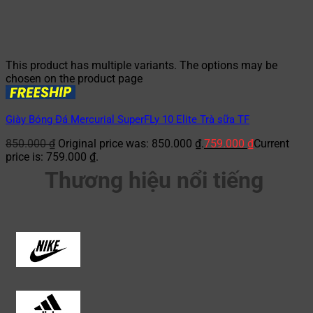
This product has multiple variants. The options may be
chosen on the product page
Giày Bóng Đá Mercurial SuperFLy 10 Elite Trà sữa TF
850.000
₫
Original price was: 850.000 ₫.
759.000
₫
Current
price is: 759.000 ₫.
Thương hiệu nổi tiếng