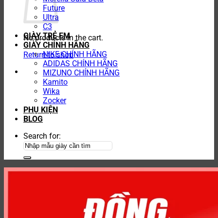
Future
Ultra
C3
GIÀY TRẺ EM
No products in the cart.
GIÀY CHÍNH HÃNG
NIKE CHÍNH HÃNG
Return to shop
ADIDAS CHÍNH HÃNG
MIZUNO CHÍNH HÃNG
Kamito
Wika
Zocker
PHỤ KIỆN
BLOG
Search for: