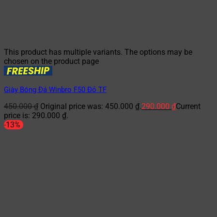
This product has multiple variants. The options may be
chosen on the product page
Giày Bóng Đá Winbro F50 Đỏ TF
450.000
₫
Original price was: 450.000 ₫.
290.000
₫
Current
price is: 290.000 ₫.
-13%