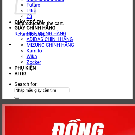
Future
Ultra
C3
GIÀY TRẺ EM
No products in the cart.
GIÀY CHÍNH HÃNG
NIKE CHÍNH HÃNG
Return to shop
ADIDAS CHÍNH HÃNG
MIZUNO CHÍNH HÃNG
Kamito
Wika
Zocker
PHỤ KIỆN
BLOG
Search for: