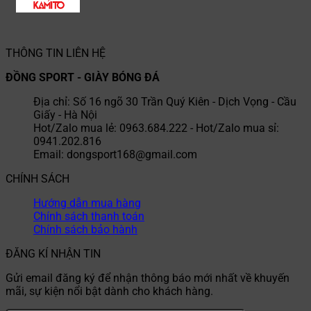
THÔNG TIN LIÊN HỆ
ĐỒNG SPORT - GIÀY BÓNG ĐÁ
Địa chỉ: Số 16 ngõ 30 Trần Quý Kiên - Dịch Vọng - Cầu
Giấy - Hà Nội
Hot/Zalo mua lẻ: 0963.684.222 - Hot/Zalo mua sỉ:
0941.202.816
Email: dongsport168@gmail.com
CHÍNH SÁCH
Hướng dẫn mua hàng
Chính sách thanh toán
Chính sách bảo hành
ĐĂNG KÍ NHẬN TIN
Gửi email đăng ký để nhận thông báo mới nhất về khuyến
mãi, sự kiện nổi bật dành cho khách hàng.