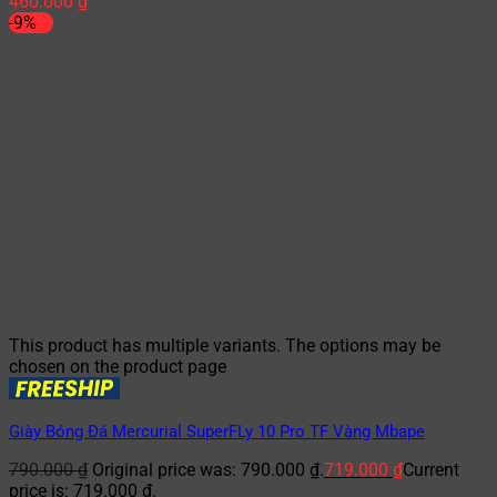
460.000
₫
-9%
This product has multiple variants. The options may be
chosen on the product page
Giày Bóng Đá Mercurial SuperFLy 10 Pro TF Vàng Mbape
790.000
₫
Original price was: 790.000 ₫.
719.000
₫
Current
price is: 719.000 ₫.