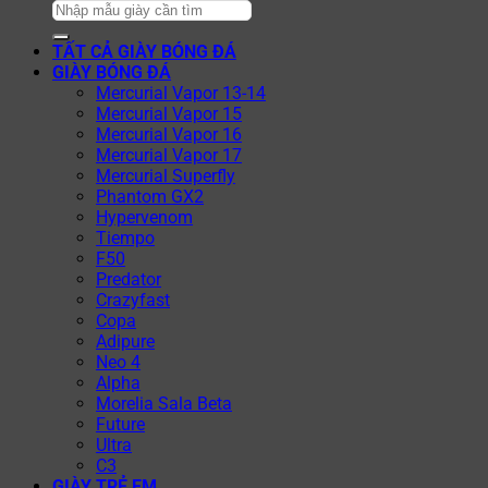
TẤT CẢ GIÀY BÓNG ĐÁ
GIÀY BÓNG ĐÁ
Mercurial Vapor 13-14
Mercurial Vapor 15
Mercurial Vapor 16
Mercurial Vapor 17
Mercurial Superfly
Phantom GX2
Hypervenom
Tiempo
F50
Predator
Crazyfast
Copa
Adipure
Neo 4
Alpha
Morelia Sala Beta
Future
Ultra
C3
GIÀY TRẺ EM