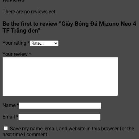
There are no reviews yet.
Be the first to review “Giày Bóng Đá Mizuno Neo 4
TF Trắng đen”
Your rating
*
Your review
*
Name
*
Email
*
Save my name, email, and website in this browser for the
next time I comment.