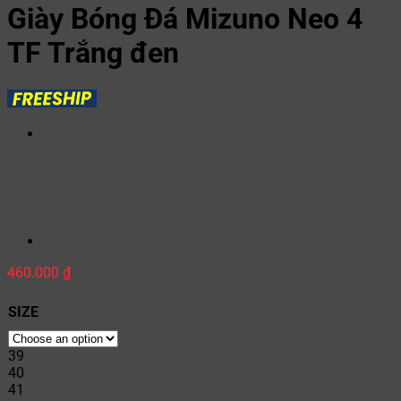
Giày Bóng Đá Mizuno Neo 4
TF Trắng đen
460.000
₫
SIZE
39
40
41