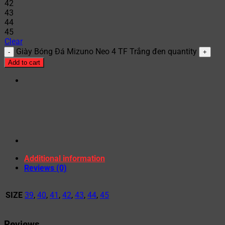
42
43
44
45
Clear
Giày Bóng Đá Mizuno Neo 4 TF Trắng đen quantity
Add to cart
Additional information
Reviews (0)
SIZE
39
,
40
,
41
,
42
,
43
,
44
,
45
Reviews