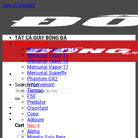
Skip to content
TẤT CẢ GIÀY BÓNG ĐÁ
GIÀY BÓNG ĐÁ
Mercurial Vapor 13-14
Mercurial Vapor 15
Mercurial Vapor 16
Mercurial Vapor 17
Mercurial Superfly
Phantom GX2
Hypervenom
Search for:
Tiempo
F50
Predator
Crazyfast
Copa
Adipure
Cart
Neo 4
Alpha
Morelia Sala Beta