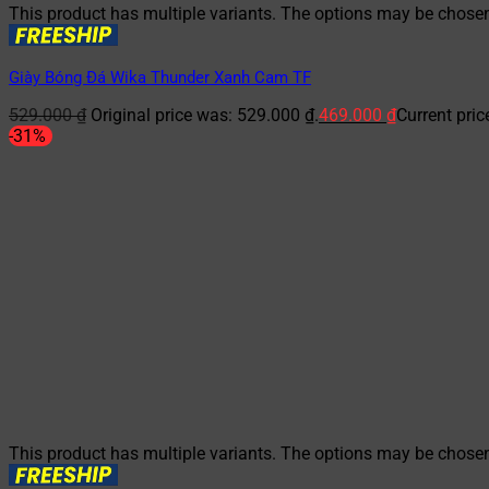
This product has multiple variants. The options may be chose
Giày Bóng Đá Wika Thunder Xanh Cam TF
529.000
₫
Original price was: 529.000 ₫.
469.000
₫
Current pric
-31%
This product has multiple variants. The options may be chose