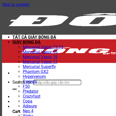
Skip to content
TẤT CẢ GIÀY BÓNG ĐÁ
GIÀY BÓNG ĐÁ
Mercurial Vapor 13-14
Mercurial Vapor 15
Mercurial Vapor 16
Mercurial Vapor 17
Mercurial Superfly
Phantom GX2
Hypervenom
Tiempo
Search for:
F50
Predator
Crazyfast
Copa
Adipure
Neo 4
Cart
Alpha