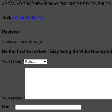
AE CẦN HỖ TRỢ THÊM IB NGAY CHO SHOP ĐỂ ĐƯỢC PHỤC 
SIZE
39
,
40
,
41
,
42
,
43
Reviews
There are no reviews yet.
Be the first to review “Giày bóng đá Wika Hoàng 
Your rating
*
Your review
*
Name
*