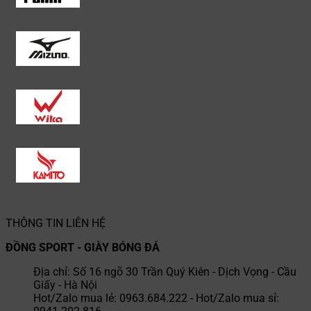
THÔNG TIN LIÊN HỆ
ĐỒNG SPORT - GIÀY BÓNG ĐÁ
Địa chỉ: Số 16 ngõ 30 Trần Quý Kiên - Dịch Vọng - Cầu
Giấy - Hà Nội
Hot/Zalo mua lẻ: 0963.684.222 - Hot/Zalo mua sỉ: