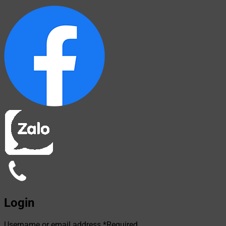
Login
Username or email address
*
Required