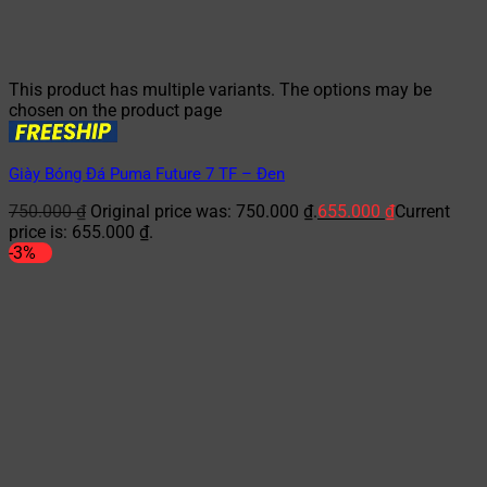
This product has multiple variants. The options may be
chosen on the product page
Giày Bóng Đá Puma Future 7 TF – Đen
750.000
₫
Original price was: 750.000 ₫.
655.000
₫
Current
price is: 655.000 ₫.
-3%