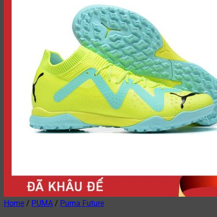
Home
/
PUMA
/
Puma Future