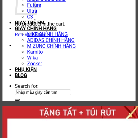
Future
Ultra
C3
GIÀY TRẺ EM
No products in the cart.
GIÀY CHÍNH HÃNG
NIKE CHÍNH HÃNG
Return to shop
ADIDAS CHÍNH HÃNG
MIZUNO CHÍNH HÃNG
Kamito
Wika
Zocker
PHỤ KIỆN
BLOG
Search for: