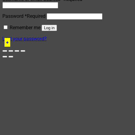
Password
*
Required
Remember me
Log in
Lost your password?
+
+
+
+
+
+
+
+