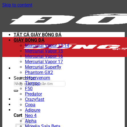
Skip to content
TẤT CẢ GIÀY BÓNG ĐÁ
GIÀY BÓNG ĐÁ
Mercurial Vapor 13-14
Mercurial Vapor 15
Mercurial Vapor 16
Mercurial Vapor 17
Mercurial Superfly
Phantom GX2
Hypervenom
Search for:
Tiempo
F50
Predator
Crazyfast
Copa
Adipure
Cart
Neo 4
Alpha
Morelia Sala Beta