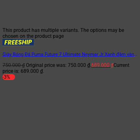
This product has multiple variants. The options may be
chosen on the product page
Giày Bóng Đá Puma Future 7 Ultimate Neymar Jr Xanh đậm vàng
TF
750.000
₫
Original price was: 750.000 ₫.
689.000
₫
Current
price is: 689.000 ₫.
-3%