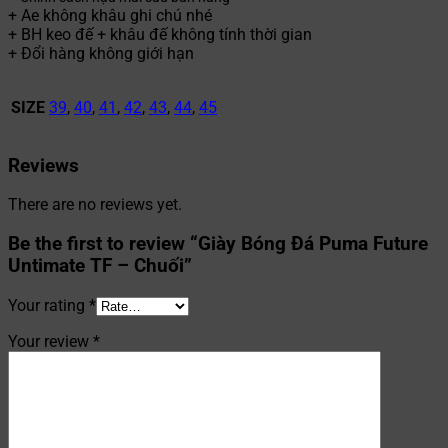
+ Ae không khâu ghi chú nhé
+ BH keo đế + khâu đế không tính thời gian
+ Đổi hàng không giới hạn
SIZE
39
,
40
,
41
,
42
,
43
,
44
,
45
Reviews
There are no reviews yet.
Be the first to review “Giày Bóng Đá Puma Future
Untimate TF – Chuối”
Your rating
*
Your review
*