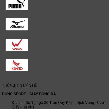
THÔNG TIN LIÊN HỆ
ĐỒNG SPORT - GIÀY BÓNG ĐÁ
Địa chỉ: Số 16 ngõ 30 Trần Quý Kiên - Dịch Vọng - Cầu
Giấy - Hà Nội