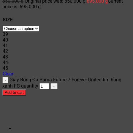
850.000
₫
Original price was: 850.000 ₫.
695.000
₫
Current
price is: 695.000 ₫.
SIZE
39
40
41
42
43
44
45
Clear
Giày Bóng Đá Puma Future 7 Forever United tím hồng
xanh FG quantity
Add to cart