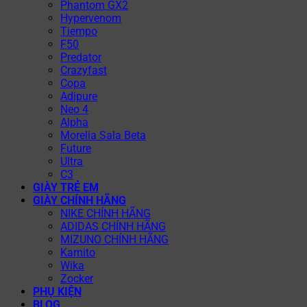
Phantom GX2
Hypervenom
Tiempo
F50
Predator
Crazyfast
Copa
Adipure
Neo 4
Alpha
Morelia Sala Beta
Future
Ultra
C3
GIÀY TRẺ EM
GIÀY CHÍNH HÃNG
NIKE CHÍNH HÃNG
ADIDAS CHÍNH HÃNG
MIZUNO CHÍNH HÃNG
Kamito
Wika
Zocker
PHỤ KIỆN
BLOG