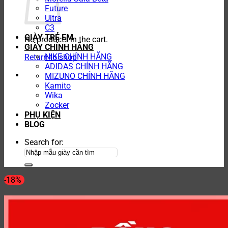
Future
Ultra
C3
GIÀY TRẺ EM
No products in the cart.
GIÀY CHÍNH HÃNG
NIKE CHÍNH HÃNG
Return to shop
ADIDAS CHÍNH HÃNG
MIZUNO CHÍNH HÃNG
Kamito
Wika
Zocker
PHỤ KIỆN
BLOG
Search for:
-18%