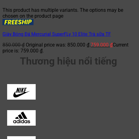
This product has multiple variants. The options may be
chosen on the product page
Giày Bóng Đá Mercurial SuperFLy 10 Elite Trà sữa TF
850.000
₫
Original price was: 850.000 ₫.
759.000
₫
Current
price is: 759.000 ₫.
Thương hiệu nổi tiếng