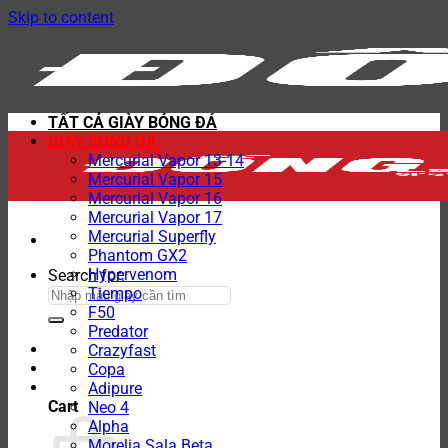
Skip to content
TẤT CẢ GIÀY BÓNG ĐÁ
GIÀY BÓNG ĐÁ
Mercurial Vapor 13-14
Mercurial Vapor 15
Mercurial Vapor 16
Mercurial Vapor 17
Mercurial Superfly
Phantom GX2
Hypervenom
Search for:
Tiempo
F50
Predator
Crazyfast
Copa
Adipure
Cart
Neo 4
Alpha
Morelia Sala Beta