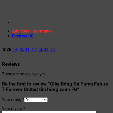
Additional information
Reviews (0)
SIZE
39
,
40
,
41
,
42
,
43
,
44
,
45
Reviews
There are no reviews yet.
Be the first to review “Giày Bóng Đá Puma Future
7 Forever United tím hồng xanh FG”
Your rating
*
Your review
*