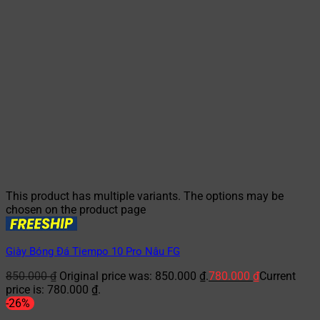
This product has multiple variants. The options may be
chosen on the product page
Giày Bóng Đá Tiempo 10 Pro Nâu FG
850.000
₫
Original price was: 850.000 ₫.
780.000
₫
Current
price is: 780.000 ₫.
-26%