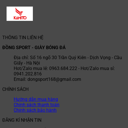
THÔNG TIN LIÊN HỆ
ĐỒNG SPORT - GIÀY BÓNG ĐÁ
Địa chỉ: Số 16 ngõ 30 Trần Quý Kiên - Dịch Vọng - Cầu
Giấy - Hà Nội
Hot/Zalo mua lẻ: 0963.684.222 - Hot/Zalo mua sỉ:
0941.202.816
Email: dongsport168@gmail.com
CHÍNH SÁCH
Hướng dẫn mua hàng
Chính sách thanh toán
Chính sách bảo hành
ĐĂNG KÍ NHẬN TIN