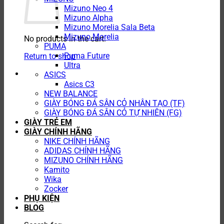
Mizuno Neo 4
Mizuno Alpha
Mizuno Morelia Sala Beta
Mizuno Morelia
No products in the cart.
PUMA
Puma Future
Return to shop
Ultra
ASICS
Asics C3
NEW BALANCE
GIÀY BÓNG ĐÁ SÂN CỎ NHÂN TẠO (TF)
GIÀY BÓNG ĐÁ SÂN CỎ TỰ NHIÊN (FG)
GIÀY TRẺ EM
GIÀY CHÍNH HÃNG
NIKE CHÍNH HÃNG
ADIDAS CHÍNH HÃNG
MIZUNO CHÍNH HÃNG
Kamito
Wika
Zocker
PHỤ KIỆN
BLOG