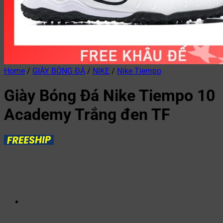
Home
/
GIÀY BÓNG ĐÁ
/
NIKE
/
Nike Tiempo
Giày Bóng Đá Nike Tiempo 10
Academy Trắng đen TF