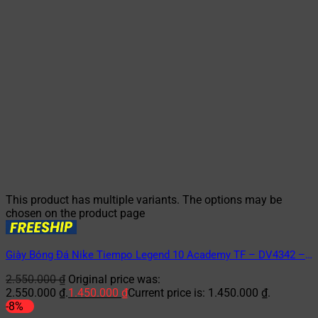
This product has multiple variants. The options may be
chosen on the product page
Giày Bóng Đá Nike Tiempo Legend 10 Academy TF – DV4342 –
401 – Xanh/Hồng
2.550.000
₫
Original price was:
2.550.000 ₫.
1.450.000
₫
Current price is: 1.450.000 ₫.
-8%