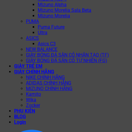
Mizuno Alpha
Mizuno Morelia Sala Beta
Mizuno Morelia
PUMA
Puma Future
Ultra
ASICS
Asics C3
NEW BALANCE
GIÀY BÓNG ĐÁ SÂN CỎ NHÂN TẠO (TF)
GIÀY BÓNG ĐÁ SÂN CỎ TỰ NHIÊN (FG)
GIÀY TRẺ EM
GIÀY CHÍNH HÃNG
NIKE CHÍNH HÃNG
ADIDAS CHÍNH HÃNG
MIZUNO CHÍNH HÃNG
Kamito
Wika
Zocker
PHỤ KIỆN
BLOG
Login