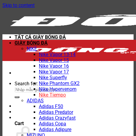
Skip to content
TẤT CẢ GIÀY BÓNG ĐÁ
GIÀY BÓNG ĐÁ
NIKE
Nike Vapor 13-14
Nike Vapor 15
Nike Vapor 16
Nike Vapor 17
Nike Superfly
Nike Phantom GX2
Search for:
Nike Hypervenom
Nike Tiempo
ADIDAS
Adidas F50
Adidas Predator
Adidas Crazyfast
Cart
Adidas Copa
Adidas Adipure
MIZUNO