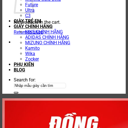
Future
Ultra
C3
GIÀY TRẺ EM
No products in the cart.
GIÀY CHÍNH HÃNG
NIKE CHÍNH HÃNG
Return to shop
ADIDAS CHÍNH HÃNG
MIZUNO CHÍNH HÃNG
Kamito
Wika
Zocker
PHỤ KIỆN
BLOG
Search for: