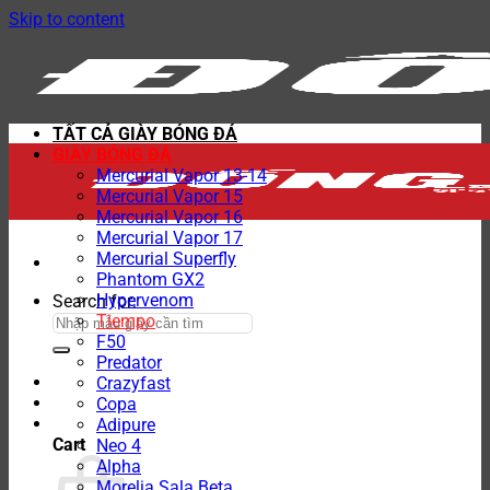
Skip to content
TẤT CẢ GIÀY BÓNG ĐÁ
GIÀY BÓNG ĐÁ
Mercurial Vapor 13-14
Mercurial Vapor 15
Mercurial Vapor 16
Mercurial Vapor 17
Mercurial Superfly
Phantom GX2
Hypervenom
Search for:
Tiempo
F50
Predator
Crazyfast
Copa
Adipure
Cart
Neo 4
Alpha
Morelia Sala Beta