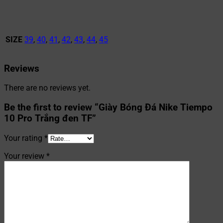
SIZE
39
,
40
,
41
,
42
,
43
,
44
,
45
Reviews
There are no reviews yet.
Be the first to review “Giày Bóng Đá Nike Tiempo
10 Pro Trắng đen TF”
Your rating
*
Your review
*