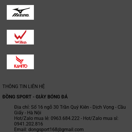
THÔNG TIN LIÊN HỆ
ĐỒNG SPORT - GIÀY BÓNG ĐÁ
Địa chỉ: Số 16 ngõ 30 Trần Quý Kiên - Dịch Vọng - Cầu
Giấy - Hà Nội
Hot/Zalo mua lẻ: 0963.684.222 - Hot/Zalo mua sỉ:
0941.202.816
Email: dongsport168@gmail.com