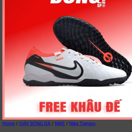
Home
/
GIÀY BÓNG ĐÁ
/
NIKE
/
Nike Tiempo