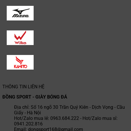
THÔNG TIN LIÊN HỆ
ĐỒNG SPORT - GIÀY BÓNG ĐÁ
Địa chỉ: Số 16 ngõ 30 Trần Quý Kiên - Dịch Vọng - Cầu
Giấy - Hà Nội
Hot/Zalo mua lẻ: 0963.684.222 - Hot/Zalo mua sỉ:
0941.202.816
Email: dongsport168@gmail.com