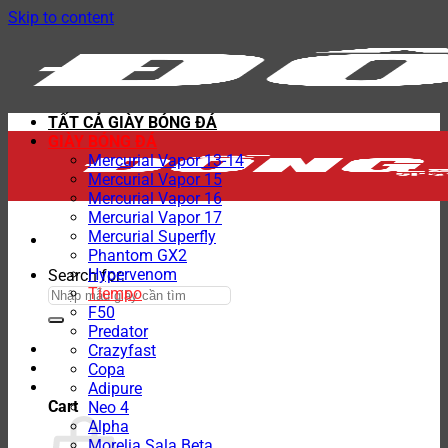
Skip to content
TẤT CẢ GIÀY BÓNG ĐÁ
GIÀY BÓNG ĐÁ
Mercurial Vapor 13-14
Mercurial Vapor 15
Mercurial Vapor 16
Mercurial Vapor 17
Mercurial Superfly
Phantom GX2
Hypervenom
Search for:
Tiempo
F50
Predator
Crazyfast
Copa
Adipure
Cart
Neo 4
Alpha
Morelia Sala Beta