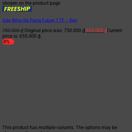
chosen on the product page
Giày Bóng Đá Puma Future 7 TF – Đen
750.000
₫
Original price was: 750.000 ₫.
655.000
₫
Current
price is: 655.000 ₫.
-8%
This product has multiple variants. The options may be