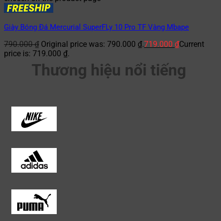
Giày Bóng Đá Mercurial SuperFLy 10 Pro TF Vàng Mbape
790.000
₫
Original price was: 790.000 ₫.
719.000
₫
Current
price is: 719.000 ₫.
Thương hiệu nổi tiếng