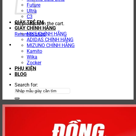
Future
Ultra
C3
GIÀY TRẺ EM
No products in the cart.
GIÀY CHÍNH HÃNG
NIKE CHÍNH HÃNG
Return to shop
ADIDAS CHÍNH HÃNG
MIZUNO CHÍNH HÃNG
Kamito
Wika
Zocker
PHỤ KIỆN
BLOG
Search for: