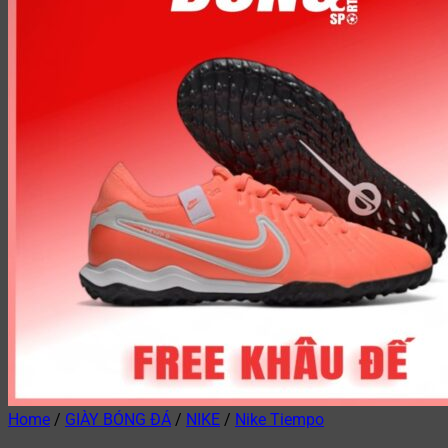
Home
/
GIÀY BÓNG ĐÁ
/
NIKE
/
Nike Tiempo