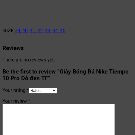
SIZE
39
,
40
,
41
,
42
,
43
,
44
,
45
Reviews
There are no reviews yet.
Be the first to review “Giày Bóng Đá Nike Tiempo
10 Pro Đỏ đen TF”
Your rating
*
Your review
*