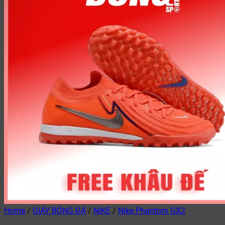
Home
/
GIÀY BÓNG ĐÁ
/
NIKE
/
Nike Phantom GX2