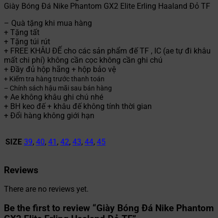
Giày Bóng Đá Nike Phantom GX2 Elite Erling Haaland Đỏ TF
– Quà tặng khi mua hàng
+ Tặng tất
+ Tặng túi rút
+ FREE KHÂU ĐẾ cho các sản phẩm đế TF , IC (ae tự đi khâu
mất chi phí) không cần cọc không cần ghi chú
+ Đầy đủ hộp hãng + hộp bảo vệ
+ Kiểm tra hàng trước thanh toán
– Chính sách hậu mãi sau bán hàng
+ Ae không khâu ghi chú nhé
+ BH keo đế + khâu đế không tính thời gian
+ Đổi hàng không giới hạn
SIZE
39
,
40
,
41
,
42
,
43
,
44
,
45
Reviews
There are no reviews yet.
Be the first to review “Giày Bóng Đá Nike Phantom