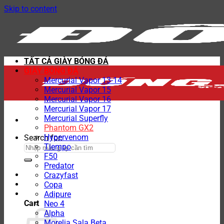
Skip to content
TẤT CẢ GIÀY BÓNG ĐÁ
GIÀY BÓNG ĐÁ
Mercurial Vapor 13-14
Mercurial Vapor 15
Mercurial Vapor 16
Mercurial Vapor 17
Mercurial Superfly
Phantom GX2
Hypervenom
Search for:
Tiempo
F50
Predator
Crazyfast
Copa
Adipure
Cart
Neo 4
Alpha
Morelia Sala Beta