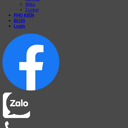
Wika
Zocker
PHỤ KIỆN
BLOG
Login