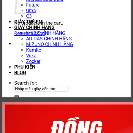
Future
Ultra
C3
GIÀY TRẺ EM
No products in the cart.
GIÀY CHÍNH HÃNG
NIKE CHÍNH HÃNG
Return to shop
ADIDAS CHÍNH HÃNG
MIZUNO CHÍNH HÃNG
Kamito
Wika
Zocker
PHỤ KIỆN
BLOG
Search for: