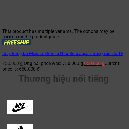
This product has multiple variants. The options may be
chosen on the product page
Giày Bóng Đá Mizuno Morelia Neo Beta Japan Trắng xanh lá TF
750.000
₫
Original price was: 750.000 ₫.
650.000
₫
Current
price is: 650.000 ₫.
Thương hiệu nổi tiếng