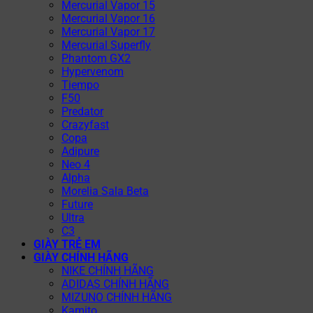
Mercurial Vapor 15
Mercurial Vapor 16
Mercurial Vapor 17
Mercurial Superfly
Phantom GX2
Hypervenom
Tiempo
F50
Predator
Crazyfast
Copa
Adipure
Neo 4
Alpha
Morelia Sala Beta
Future
Ultra
C3
GIÀY TRẺ EM
GIÀY CHÍNH HÃNG
NIKE CHÍNH HÃNG
ADIDAS CHÍNH HÃNG
MIZUNO CHÍNH HÃNG
Kamito