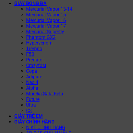
GIÀY BÓNG ĐÁ
Mercurial Vapor 13-14
Mercurial Vapor 15
Mercurial Vapor 16
Mercurial Vapor 17
Mercurial Superfly
Phantom GX2
Hypervenom
Tiempo
F50
Predator
Crazyfast
Copa
Adipure
Neo 4
Alpha
Morelia Sala Beta
Future
Ultra
C3
GIÀY TRẺ EM
GIÀY CHÍNH HÃNG
NIKE CHÍNH HÃNG