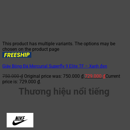
This product has multiple variants. The options may be
chosen on the product page
Giày Bóng Đá Mercurial Superfly 9 Elite TF – Xanh đen
750.000
₫
Original price was: 750.000 ₫.
729.000
₫
Current
price is: 729.000 ₫.
Thương hiệu nổi tiếng