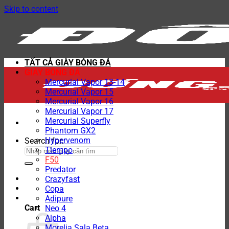
Skip to content
TẤT CẢ GIÀY BÓNG ĐÁ
GIÀY BÓNG ĐÁ
Mercurial Vapor 13-14
Mercurial Vapor 15
Mercurial Vapor 16
Mercurial Vapor 17
Mercurial Superfly
Phantom GX2
Hypervenom
Search for:
Tiempo
F50
Predator
Crazyfast
Copa
Adipure
Cart
Neo 4
Alpha
Morelia Sala Beta