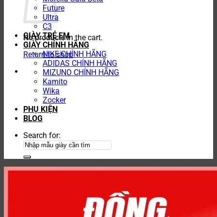
Future
Ultra
C3
GIÀY TRẺ EM
No products in the cart.
GIÀY CHÍNH HÃNG
NIKE CHÍNH HÃNG
Return to shop
ADIDAS CHÍNH HÃNG
MIZUNO CHÍNH HÃNG
Kamito
Wika
Zocker
PHỤ KIỆN
BLOG
Search for: