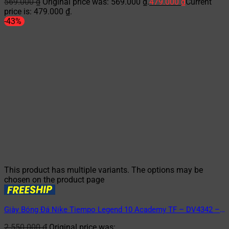
569.000
₫
Original price was: 569.000 ₫.
479.000
₫
Current
price is: 479.000 ₫.
-43%
This product has multiple variants. The options may be
chosen on the product page
Giày Bóng Đá Nike Tiempo Legend 10 Academy TF – DV4342 –
401 – Xanh/Hồng
2.550.000
₫
Original price was: