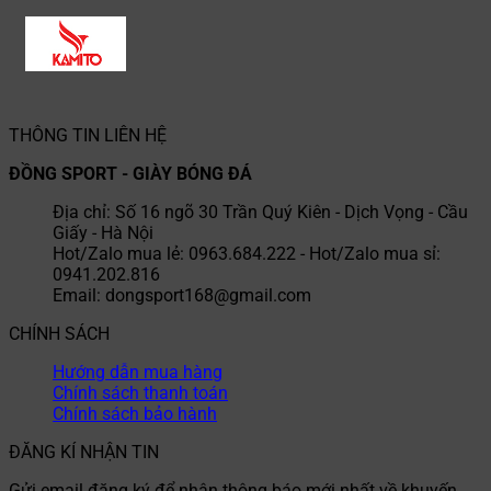
THÔNG TIN LIÊN HỆ
ĐỒNG SPORT - GIÀY BÓNG ĐÁ
Địa chỉ: Số 16 ngõ 30 Trần Quý Kiên - Dịch Vọng - Cầu
Giấy - Hà Nội
Hot/Zalo mua lẻ: 0963.684.222 - Hot/Zalo mua sỉ:
0941.202.816
Email: dongsport168@gmail.com
CHÍNH SÁCH
Hướng dẫn mua hàng
Chính sách thanh toán
Chính sách bảo hành
ĐĂNG KÍ NHẬN TIN
Gửi email đăng ký để nhận thông báo mới nhất về khuyến