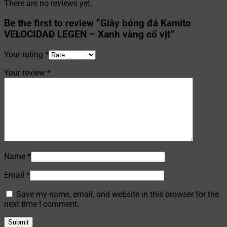
There are no reviews yet.
Be the first to review “Giày bóng đá Kamito
VELOCIDAD LEGEN – Xanh vàng cổ vịt”
Your rating
*
Your review
*
Name
*
Email
*
Save my name, email, and website in this browser for the
next time I comment.