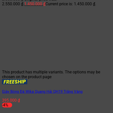
2.550.000 ₫.
1.450.000
₫
Current price is: 1.450.000 ₫.
This product has multiple variants. The options may be
chosen on the product page
Giày Bóng Đá Wika Quang Hải QH19 Trắng Vàng
395.000
₫
-4%