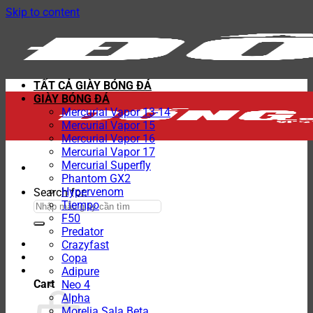
Skip to content
TẤT CẢ GIÀY BÓNG ĐÁ
GIÀY BÓNG ĐÁ
Mercurial Vapor 13-14
Mercurial Vapor 15
Mercurial Vapor 16
Mercurial Vapor 17
Mercurial Superfly
Phantom GX2
Hypervenom
Search for:
Tiempo
F50
Predator
Crazyfast
Copa
Adipure
Cart
Neo 4
Alpha
Morelia Sala Beta