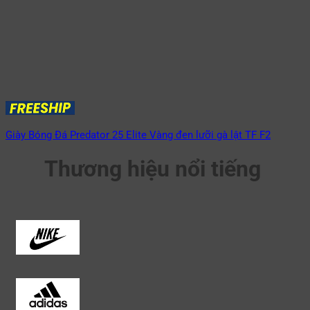
Giày Bóng Đá Predator 25 Elite Vàng đen lưỡi gà lật TF F2
Thương hiệu nổi tiếng