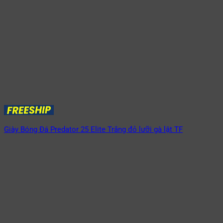
Giày Bóng Đá Predator 25 Elite Trắng đỏ lưỡi gà lật TF