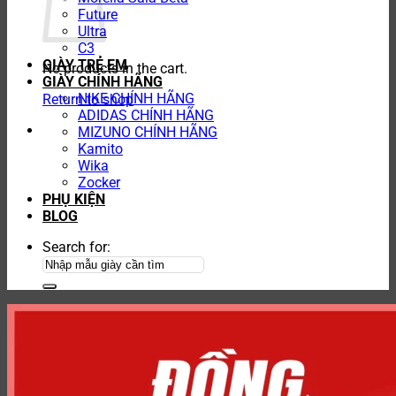
Future
Ultra
C3
GIÀY TRẺ EM
No products in the cart.
GIÀY CHÍNH HÃNG
NIKE CHÍNH HÃNG
Return to shop
ADIDAS CHÍNH HÃNG
MIZUNO CHÍNH HÃNG
Kamito
Wika
Zocker
PHỤ KIỆN
BLOG
Search for: