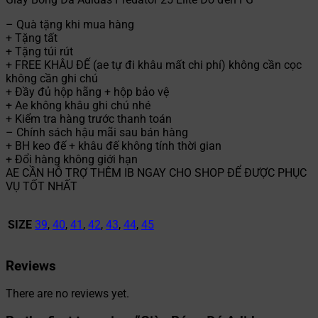
– Quà tặng khi mua hàng
+ Tặng tất
+ Tặng túi rút
+ FREE KHÂU ĐẾ (ae tự đi khâu mất chi phí) không cần cọc
không cần ghi chú
+ Đầy đủ hộp hãng + hộp bảo vệ
+ Ae không khâu ghi chú nhé
+ Kiểm tra hàng trước thanh toán
– Chính sách hậu mãi sau bán hàng
+ BH keo đế + khâu đế không tính thời gian
+ Đổi hàng không giới hạn
AE CẦN HỖ TRỢ THÊM IB NGAY CHO SHOP ĐỂ ĐƯỢC PHỤC
VỤ TỐT NHẤT
SIZE
39
,
40
,
41
,
42
,
43
,
44
,
45
Reviews
There are no reviews yet.