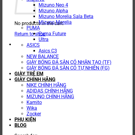
Mizuno Neo 4
Mizuno Alpha
Mizuno Morelia Sala Beta
Mizuno Morelia
No products in the cart.
PUMA
Puma Future
Return to shop
Ultra
ASICS
Asics C3
NEW BALANCE
GIÀY BÓNG ĐÁ SÂN CỎ NHÂN TẠO (TF)
GIÀY BÓNG ĐÁ SÂN CỎ TỰ NHIÊN (FG)
GIÀY TRẺ EM
GIÀY CHÍNH HÃNG
NIKE CHÍNH HÃNG
ADIDAS CHÍNH HÃNG
MIZUNO CHÍNH HÃNG
Kamito
Wika
Zocker
PHỤ KIỆN
BLOG