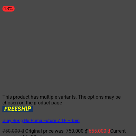
-13%
This product has multiple variants. The options may be
chosen on the product page
Giày Bóng Đá Puma Future 7 TF – Đen
750.000
₫
Original price was: 750.000 ₫.
655.000
₫
Current