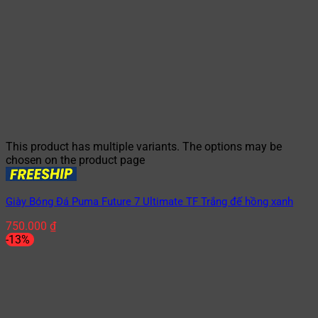
This product has multiple variants. The options may be
chosen on the product page
Giày Bóng Đá Puma Future 7 Ultimate TF Trắng đế hồng xanh
750.000
₫
-13%