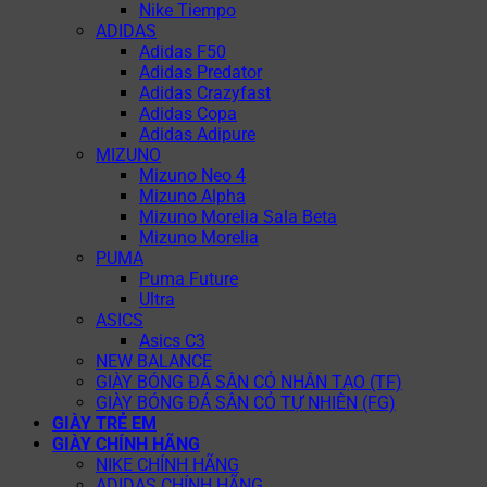
Nike Tiempo
ADIDAS
Adidas F50
Adidas Predator
Adidas Crazyfast
Adidas Copa
Adidas Adipure
MIZUNO
Mizuno Neo 4
Mizuno Alpha
Mizuno Morelia Sala Beta
Mizuno Morelia
PUMA
Puma Future
Ultra
ASICS
Asics C3
NEW BALANCE
GIÀY BÓNG ĐÁ SÂN CỎ NHÂN TẠO (TF)
GIÀY BÓNG ĐÁ SÂN CỎ TỰ NHIÊN (FG)
GIÀY TRẺ EM
GIÀY CHÍNH HÃNG
NIKE CHÍNH HÃNG
ADIDAS CHÍNH HÃNG