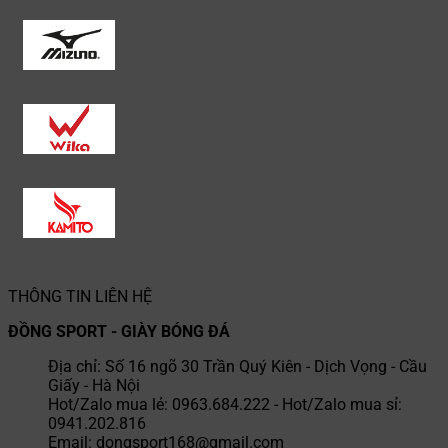
THÔNG TIN LIÊN HỆ
ĐỒNG SPORT - GIÀY BÓNG ĐÁ
Địa chỉ: Số 16 ngõ 30 Trần Quý Kiên - Dịch Vọng - Cầu
Giấy - Hà Nội
Hot/Zalo mua lẻ: 0963.684.222 - Hot/Zalo mua sỉ:
0941.202.816
Email: dongsport168@gmail.com