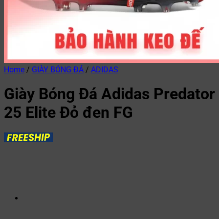
Home
/
GIÀY BÓNG ĐÁ
/
ADIDAS
Giày Bóng Đá Adidas Predator
25 Elite Đỏ đen FG