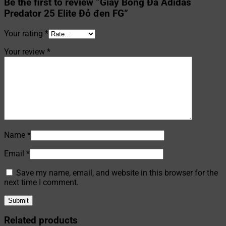
Be the first to review “Giày Bóng Đá Adidas
Predator 25 Elite Đỏ đen FG”
Your rating
*
Your review
*
Name
*
Email
*
Save my name, email, and website in this browser for the
next time I comment.
Related products