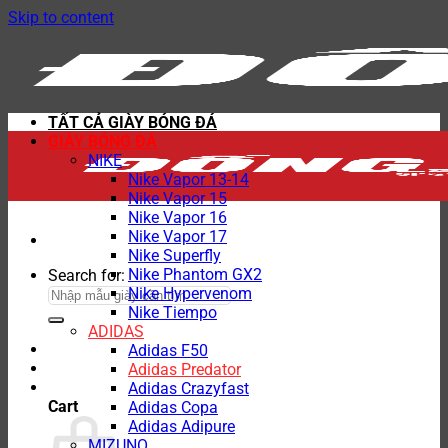
Skip to content
TẤT CẢ GIÀY BÓNG ĐÁ
GIÀY BÓNG ĐÁ
NIKE
Nike Vapor 13-14
Nike Vapor 15
Nike Vapor 16
Nike Vapor 17
Nike Superfly
Nike Phantom GX2
Search for:
Nike Hypervenom
Nike Tiempo
ADIDAS
Adidas F50
Adidas Predator
Adidas Crazyfast
Cart
Adidas Copa
Adidas Adipure
MIZUNO