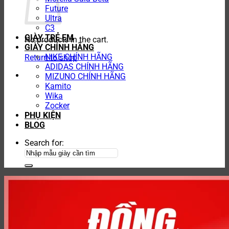
Future
Ultra
C3
GIÀY TRẺ EM
No products in the cart.
GIÀY CHÍNH HÃNG
NIKE CHÍNH HÃNG
Return to shop
ADIDAS CHÍNH HÃNG
MIZUNO CHÍNH HÃNG
Kamito
Wika
Zocker
PHỤ KIỆN
BLOG
Search for: