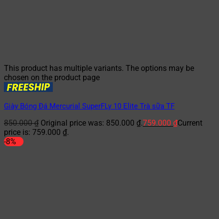
This product has multiple variants. The options may be
chosen on the product page
Giày Bóng Đá Mercurial SuperFLy 10 Elite Trà sữa TF
850.000
₫
Original price was: 850.000 ₫.
759.000
₫
Current
price is: 759.000 ₫.
-8%