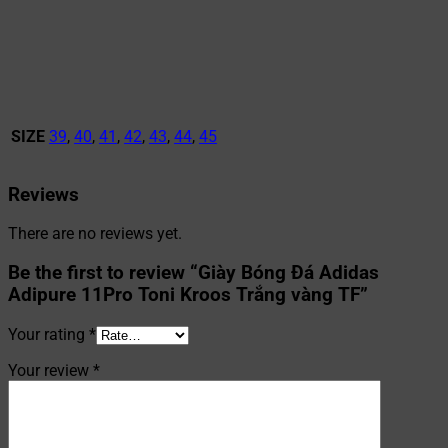
SIZE
39
,
40
,
41
,
42
,
43
,
44
,
45
Reviews
There are no reviews yet.
Be the first to review “Giày Bóng Đá Adidas
Adipure 11Pro Toni Kroos Trắng vàng TF”
Your rating
*
Your review
*