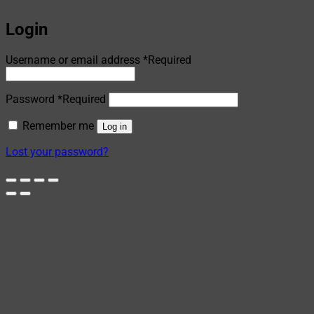
Login
Username or email address
*
Required
Password
*
Required
Remember me
Log in
Lost your password?