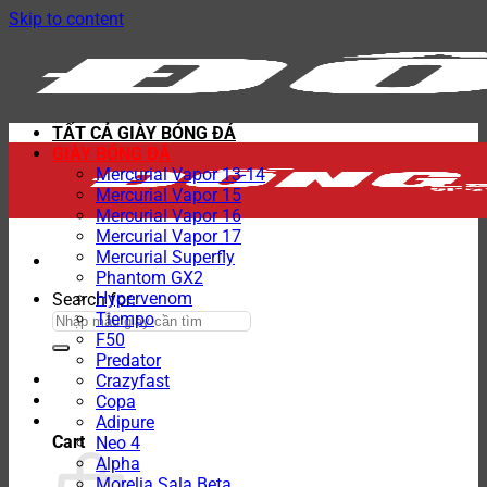
Skip to content
TẤT CẢ GIÀY BÓNG ĐÁ
GIÀY BÓNG ĐÁ
Mercurial Vapor 13-14
Mercurial Vapor 15
Mercurial Vapor 16
Mercurial Vapor 17
Mercurial Superfly
Phantom GX2
Hypervenom
Search for:
Tiempo
F50
Predator
Crazyfast
Copa
Adipure
Cart
Neo 4
Alpha
Morelia Sala Beta