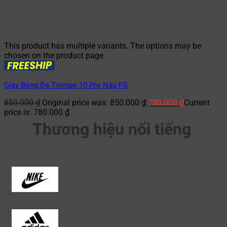
This product has multiple variants. The options may be
chosen on the product page
Giày Bóng Đá Tiempo 10 Pro Nâu FG
850.000
₫
Original price was: 850.000 ₫.
780.000
₫
Current
price is: 780.000 ₫.
Thương hiệu nổi tiếng