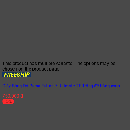
This product has multiple variants. The options may be
chosen on the product page
Giày Bóng Đá Puma Future 7 Ultimate TF Trắng đế hồng xanh
750.000
₫
-15%