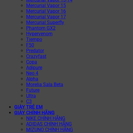
Mercurial Vapor 15
Mercurial Vapor 16
Mercurial Vapor 17
Mercurial Superfly
Phantom GX2
Hypervenom
Tiempo
F50
Predator
Crazyfast
Copa
Adipure
Neo 4
Alpha
Morelia Sala Beta
Future
Ultra
C3
GIÀY TRẺ EM
GIÀY CHÍNH HÃNG
NIKE CHÍNH HÃNG
ADIDAS CHÍNH HÃNG
MIZUNO CHÍNH HÃNG