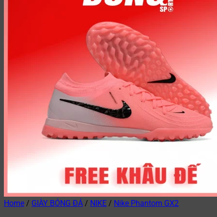
Home
/
GIÀY BÓNG ĐÁ
/
NIKE
/
Nike Phantom GX2