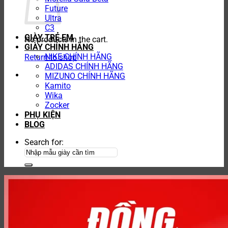
Future
Ultra
C3
GIÀY TRẺ EM
No products in the cart.
GIÀY CHÍNH HÃNG
NIKE CHÍNH HÃNG
Return to shop
ADIDAS CHÍNH HÃNG
MIZUNO CHÍNH HÃNG
Kamito
Wika
Zocker
PHỤ KIỆN
BLOG
Search for: