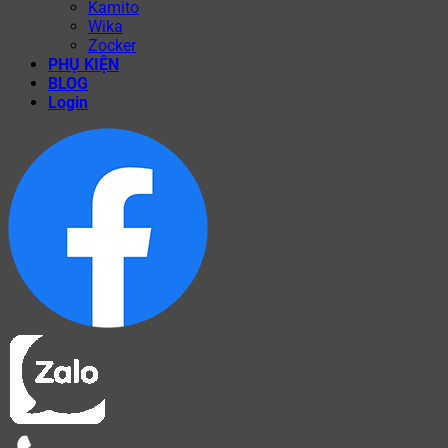
Kamito
Wika
Zocker
PHỤ KIỆN
BLOG
Login