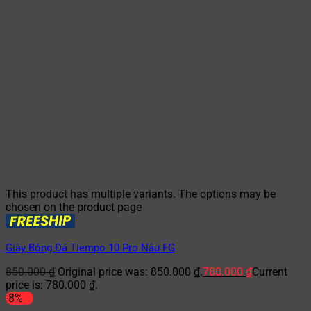
This product has multiple variants. The options may be
chosen on the product page
Giày Bóng Đá Tiempo 10 Pro Nâu FG
850.000
₫
Original price was: 850.000 ₫.
780.000
₫
Current
price is: 780.000 ₫.
-8%