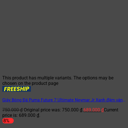
This product has multiple variants. The options may be
chosen on the product page
Giày Bóng Đá Puma Future 7 Ultimate Neymar Jr Xanh đậm vàng
TF
750.000
₫
Original price was: 750.000 ₫.
689.000
₫
Current
price is: 689.000 ₫.
-8%