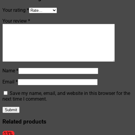
Your rating
*
Your review
*
Name
*
Email
*
Save my name, email, and website in this browser for the
next time I comment.
Related products
-13%