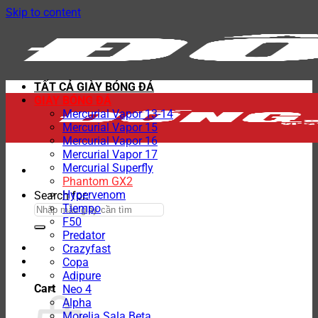
Skip to content
TẤT CẢ GIÀY BÓNG ĐÁ
GIÀY BÓNG ĐÁ
Mercurial Vapor 13-14
Mercurial Vapor 15
Mercurial Vapor 16
Mercurial Vapor 17
Mercurial Superfly
Phantom GX2
Hypervenom
Search for:
Tiempo
F50
Predator
Crazyfast
Copa
Adipure
Cart
Neo 4
Alpha
Morelia Sala Beta