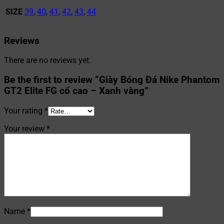
SIZE
39
,
40
,
41
,
42
,
43
,
44
Reviews
There are no reviews yet.
Be the first to review “Giày Bóng Đá Nike Phantom
GT2 Elite FG cổ cao – Xanh vàng”
Your rating
*
Your review
*
Name
*