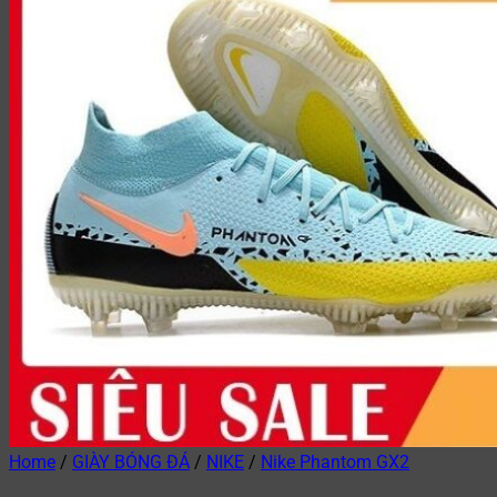
Home
/
GIÀY BÓNG ĐÁ
/
NIKE
/
Nike Phantom GX2