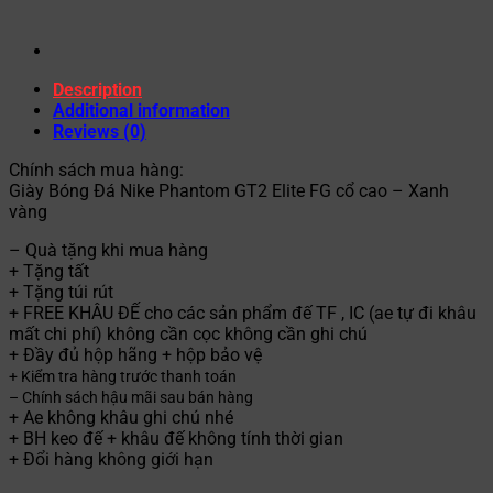
Description
Additional information
Reviews (0)
Chính sách mua hàng:
Giày Bóng Đá Nike Phantom GT2 Elite FG cổ cao – Xanh
vàng
– Quà tặng khi mua hàng
+ Tặng tất
+ Tặng túi rút
+ FREE KHÂU ĐẾ cho các sản phẩm đế TF , IC (ae tự đi khâu
mất chi phí) không cần cọc không cần ghi chú
+ Đầy đủ hộp hãng + hộp bảo vệ
+ Kiểm tra hàng trước thanh toán
– Chính sách hậu mãi sau bán hàng
+ Ae không khâu ghi chú nhé
+ BH keo đế + khâu đế không tính thời gian
+ Đổi hàng không giới hạn