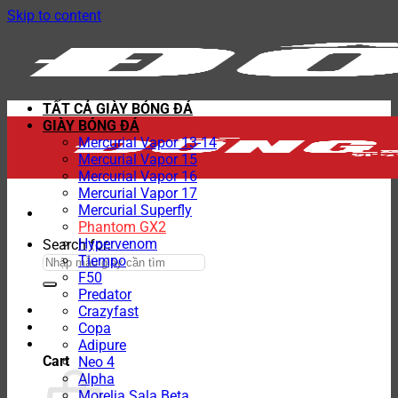
Skip to content
TẤT CẢ GIÀY BÓNG ĐÁ
GIÀY BÓNG ĐÁ
Mercurial Vapor 13-14
Mercurial Vapor 15
Mercurial Vapor 16
Mercurial Vapor 17
Mercurial Superfly
Phantom GX2
Hypervenom
Search for:
Tiempo
F50
Predator
Crazyfast
Copa
Adipure
Cart
Neo 4
Alpha
Morelia Sala Beta