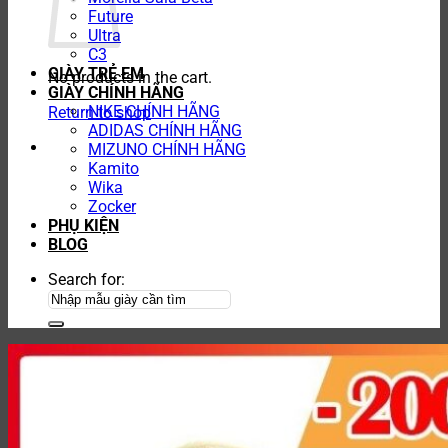
Future
Ultra
C3
GIÀY TRẺ EM
No products in the cart.
GIÀY CHÍNH HÃNG
NIKE CHÍNH HÃNG
Return to shop
ADIDAS CHÍNH HÃNG
MIZUNO CHÍNH HÃNG
Kamito
Wika
Zocker
PHỤ KIỆN
BLOG
Search for: