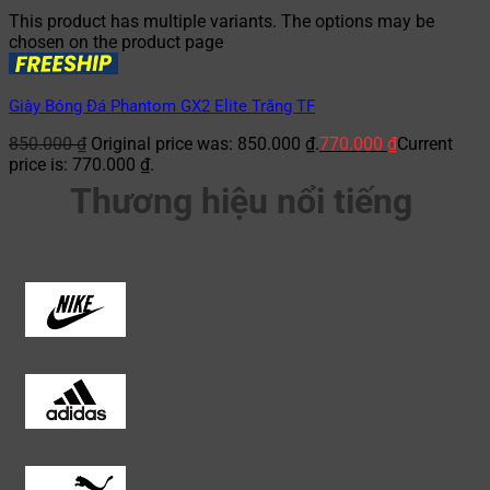
This product has multiple variants. The options may be
chosen on the product page
Giày Bóng Đá Phantom GX2 Elite Trắng TF
850.000
₫
Original price was: 850.000 ₫.
770.000
₫
Current
price is: 770.000 ₫.
Thương hiệu nổi tiếng