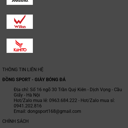
THÔNG TIN LIÊN HỆ
ĐỒNG SPORT - GIÀY BÓNG ĐÁ
Địa chỉ: Số 16 ngõ 30 Trần Quý Kiên - Dịch Vọng - Cầu
Giấy - Hà Nội
Hot/Zalo mua lẻ: 0963.684.222 - Hot/Zalo mua sỉ:
0941.202.816
Email: dongsport168@gmail.com
CHÍNH SÁCH