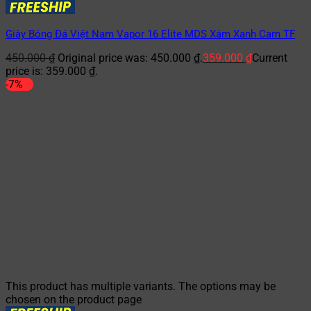
Giày Bóng Đá Việt Nam Vapor 16 Elite MDS Xám Xanh Cam TF
450.000
₫
Original price was: 450.000 ₫.
359.000
₫
Current
price is: 359.000 ₫.
-7%
This product has multiple variants. The options may be
chosen on the product page