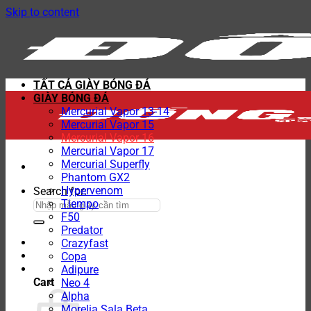
Skip to content
TẤT CẢ GIÀY BÓNG ĐÁ
GIÀY BÓNG ĐÁ
Mercurial Vapor 13-14
Mercurial Vapor 15
Mercurial Vapor 16
Mercurial Vapor 17
Mercurial Superfly
Phantom GX2
Hypervenom
Search for:
Tiempo
F50
Predator
Crazyfast
Copa
Adipure
Cart
Neo 4
Alpha
Morelia Sala Beta