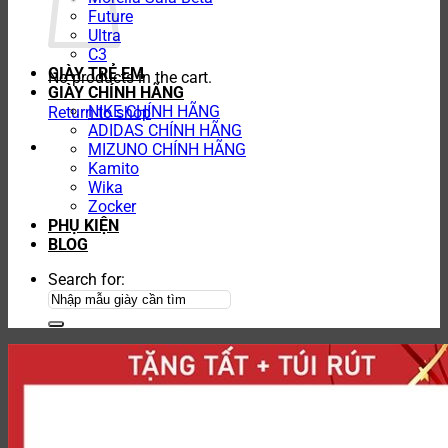
Future
Ultra
C3
GIÀY TRẺ EM
No products in the cart.
GIÀY CHÍNH HÃNG
NIKE CHÍNH HÃNG
Return to shop
ADIDAS CHÍNH HÃNG
MIZUNO CHÍNH HÃNG
Kamito
Wika
Zocker
PHỤ KIỆN
BLOG
Search for: