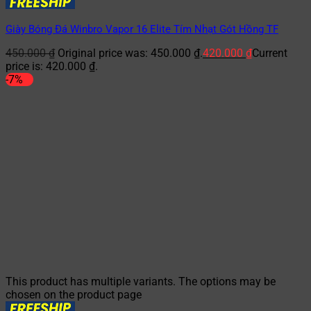
Giày Bóng Đá Winbro Vapor 16 Elite Tím Nhạt Gót Hồng TF
450.000
₫
Original price was: 450.000 ₫.
420.000
₫
Current
price is: 420.000 ₫.
-7%
This product has multiple variants. The options may be
chosen on the product page