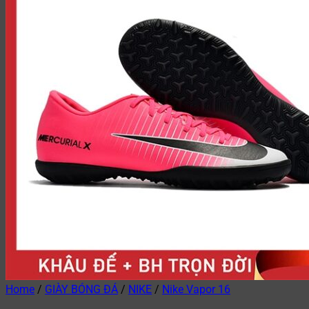
Home
/
GIÀY BÓNG ĐÁ
/
NIKE
/
Nike Vapor 16