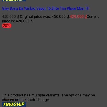
Giày Bóng Đá Winbro Vapor 16 Elite Tím Khoai Môn TF
450.000
₫
Original price was: 450.000 ₫.
420.000
₫
Current
price is: 420.000 ₫.
-20%
This product has multiple variants. The options may be
chosen on the product page