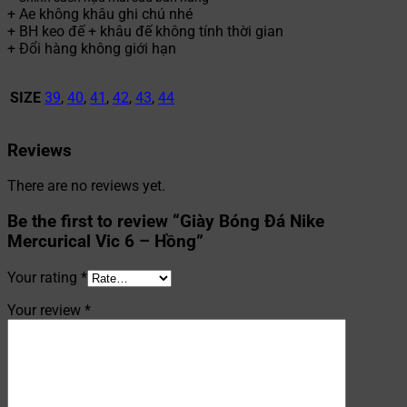
+ Ae không khâu ghi chú nhé
+ BH keo đế + khâu đế không tính thời gian
+ Đổi hàng không giới hạn
SIZE
39
,
40
,
41
,
42
,
43
,
44
Reviews
There are no reviews yet.
Be the first to review “Giày Bóng Đá Nike
Mercurical Vic 6 – Hồng”
Your rating
*
Your review
*