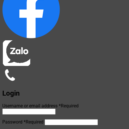
Login
Username or email address
*
Required
Password
*
Required