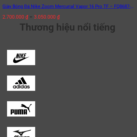
Giày Bóng Đá Nike Zoom Mercurial Vapor 16 Pro TF – FQ8687-
446 Racer Blue/White Xanh Dương/Trắng
2.700.000
₫
–
3.050.000
₫
Thương hiệu nổi tiếng