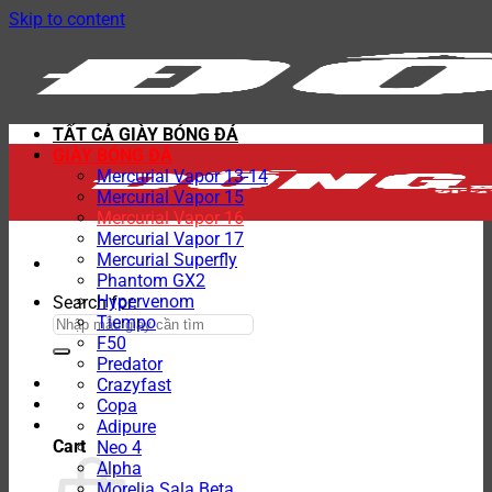
Skip to content
TẤT CẢ GIÀY BÓNG ĐÁ
GIÀY BÓNG ĐÁ
Mercurial Vapor 13-14
Mercurial Vapor 15
Mercurial Vapor 16
Mercurial Vapor 17
Mercurial Superfly
Phantom GX2
Hypervenom
Search for:
Tiempo
F50
Predator
Crazyfast
Copa
Adipure
Cart
Neo 4
Alpha
Morelia Sala Beta