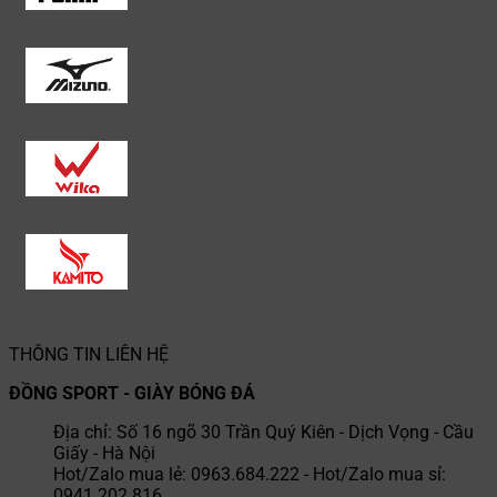
THÔNG TIN LIÊN HỆ
ĐỒNG SPORT - GIÀY BÓNG ĐÁ
Địa chỉ: Số 16 ngõ 30 Trần Quý Kiên - Dịch Vọng - Cầu
Giấy - Hà Nội
Hot/Zalo mua lẻ: 0963.684.222 - Hot/Zalo mua sỉ:
0941.202.816