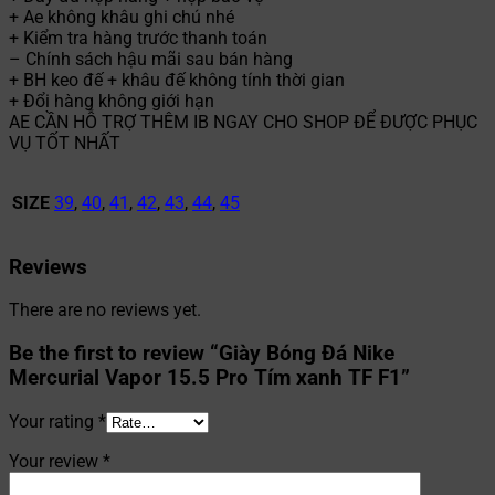
+ Ae không khâu ghi chú nhé
+ Kiểm tra hàng trước thanh toán
– Chính sách hậu mãi sau bán hàng
+ BH keo đế + khâu đế không tính thời gian
+ Đổi hàng không giới hạn
AE CẦN HỖ TRỢ THÊM IB NGAY CHO SHOP ĐỂ ĐƯỢC PHỤC
VỤ TỐT NHẤT
SIZE
39
,
40
,
41
,
42
,
43
,
44
,
45
Reviews
There are no reviews yet.
Be the first to review “Giày Bóng Đá Nike
Mercurial Vapor 15.5 Pro Tím xanh TF F1”
Your rating
*
Your review
*