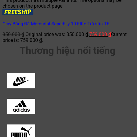
This product has multiple variants. The options may be
chosen on the product page
Giày Bóng Đá Mercurial SuperFLy 10 Elite Trà sữa TF
850.000
₫
Original price was: 850.000 ₫.
759.000
₫
Current
price is: 759.000 ₫.
Thương hiệu nổi tiếng