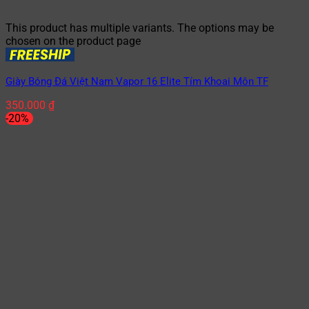
This product has multiple variants. The options may be
chosen on the product page
Giày Bóng Đá Việt Nam Vapor 16 Elite Tím Khoai Môn TF
350.000
₫
-20%