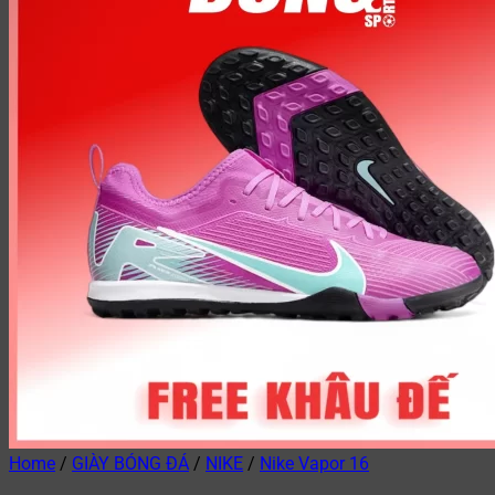
Home
/
GIÀY BÓNG ĐÁ
/
NIKE
/
Nike Vapor 16