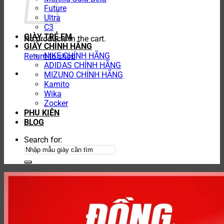
Future
Ultra
C3
GIÀY TRẺ EM
No products in the cart.
GIÀY CHÍNH HÃNG
NIKE CHÍNH HÃNG
Return to shop
ADIDAS CHÍNH HÃNG
MIZUNO CHÍNH HÃNG
Kamito
Wika
Zocker
PHỤ KIỆN
BLOG
Search for: