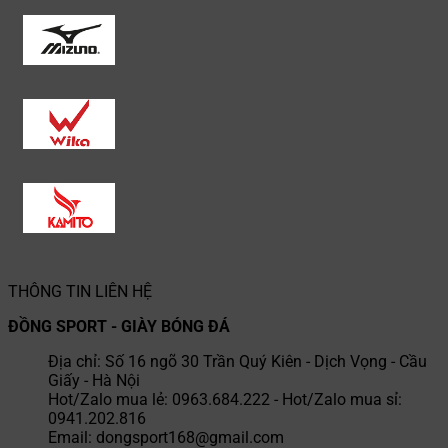
THÔNG TIN LIÊN HỆ
ĐỒNG SPORT - GIÀY BÓNG ĐÁ
Địa chỉ: Số 16 ngõ 30 Trần Quý Kiên - Dịch Vọng - Cầu
Giấy - Hà Nội
Hot/Zalo mua lẻ: 0963.684.222 - Hot/Zalo mua sỉ:
0941.202.816
Email: dongsport168@gmail.com