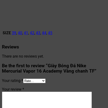
SIZE
39
,
40
,
41
,
42
,
43
,
44
,
45
Reviews
There are no reviews yet.
Be the first to review “Giày Bóng Đá Nike
Mercurial Vapor 16 Academy Vàng chanh TF”
Your rating
*
Your review
*