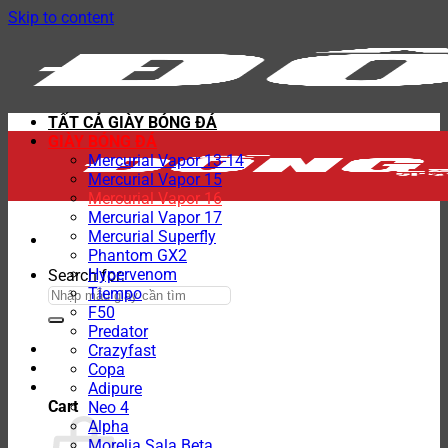
Skip to content
TẤT CẢ GIÀY BÓNG ĐÁ
GIÀY BÓNG ĐÁ
Mercurial Vapor 13-14
Mercurial Vapor 15
Mercurial Vapor 16
Mercurial Vapor 17
Mercurial Superfly
Phantom GX2
Hypervenom
Search for:
Tiempo
F50
Predator
Crazyfast
Copa
Adipure
Cart
Neo 4
Alpha
Morelia Sala Beta