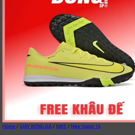
Home
/
GIÀY BÓNG ĐÁ
/
NIKE
/
Nike Vapor 16