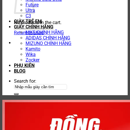
Future
Ultra
C3
GIÀY TRẺ EM
No products in the cart.
GIÀY CHÍNH HÃNG
NIKE CHÍNH HÃNG
Return to shop
ADIDAS CHÍNH HÃNG
MIZUNO CHÍNH HÃNG
Kamito
Wika
Zocker
PHỤ KIỆN
BLOG
Search for: