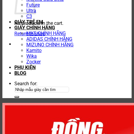
Future
Ultra
C3
GIÀY TRẺ EM
No products in the cart.
GIÀY CHÍNH HÃNG
NIKE CHÍNH HÃNG
Return to shop
ADIDAS CHÍNH HÃNG
MIZUNO CHÍNH HÃNG
Kamito
Wika
Zocker
PHỤ KIỆN
BLOG
Search for: