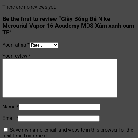
There are no reviews yet.
Be the first to review “Giày Bóng Đá Nike
Mercurial Vapor 16 Academy MDS Xám xanh cam
TF”
Your rating
*
Your review
*
Name
*
Email
*
Save my name, email, and website in this browser for the
next time I comment.