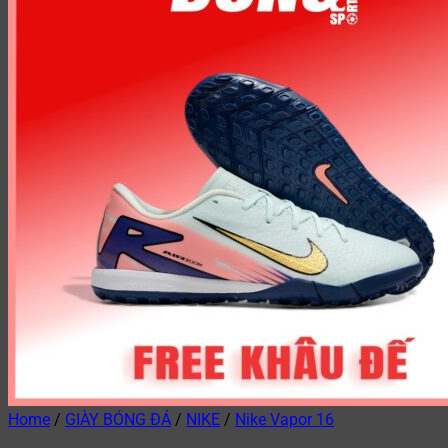
Home
/
GIÀY BÓNG ĐÁ
/
NIKE
/
Nike Vapor 16