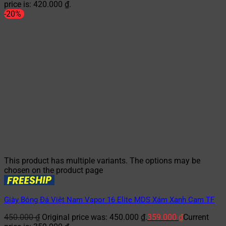
price is: 420.000 ₫.
-20%
This product has multiple variants. The options may be
chosen on the product page
Giày Bóng Đá Việt Nam Vapor 16 Elite MDS Xám Xanh Cam TF
450.000
₫
Original price was: 450.000 ₫.
359.000
₫
Current