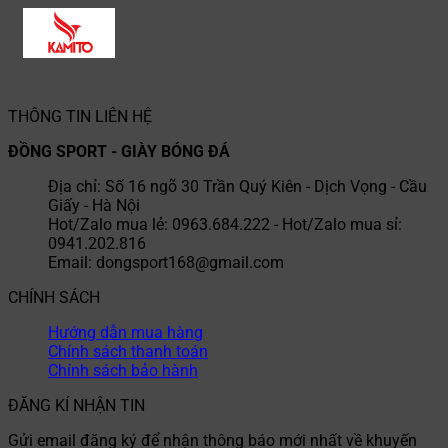
THÔNG TIN LIÊN HỆ
ĐỒNG SPORT - GIÀY BÓNG ĐÁ
Địa chỉ: Số 16 ngõ 30 Trần Quý Kiên - Dịch Vọng - Cầu
Giấy - Hà Nội
Hot/Zalo mua lẻ: 0963.684.222 - Hot/Zalo mua sỉ:
0941.202.816
Email: dongsport168@gmail.com
CHÍNH SÁCH
Hướng dẫn mua hàng
Chính sách thanh toán
Chính sách bảo hành
ĐĂNG KÍ NHẬN TIN
Gửi email đăng ký để nhận thông báo mới nhất về khuyến