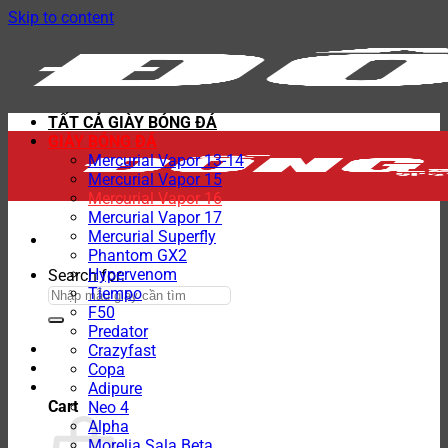
Skip to content
TẤT CẢ GIÀY BÓNG ĐÁ
GIÀY BÓNG ĐÁ
Mercurial Vapor 13-14
Mercurial Vapor 15
Mercurial Vapor 16
Mercurial Vapor 17
Mercurial Superfly
Phantom GX2
Hypervenom
Search for:
Tiempo
F50
Predator
Crazyfast
Copa
Adipure
Cart
Neo 4
Alpha
Morelia Sala Beta