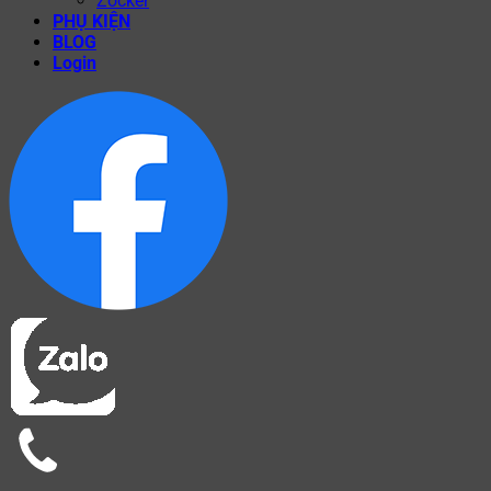
Zocker
PHỤ KIỆN
BLOG
Login