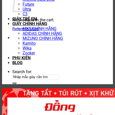
Future
Ultra
C3
GIÀY TRẺ EM
No products in the cart.
GIÀY CHÍNH HÃNG
NIKE CHÍNH HÃNG
Return to shop
ADIDAS CHÍNH HÃNG
MIZUNO CHÍNH HÃNG
Kamito
Wika
Zocker
PHỤ KIỆN
BLOG
Search for: