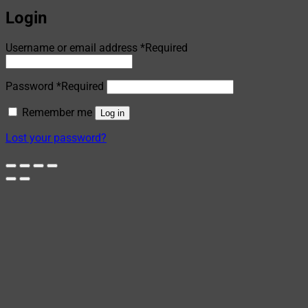
Login
Username or email address
*
Required
Password
*
Required
Remember me
Log in
Lost your password?