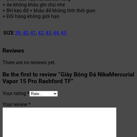
+ Ae không khâu ghi chú nhé
+ BH keo đế + khâu đế không tính thời gian
+ Đổi hàng không giới hạn
SIZE
39
,
40
,
41
,
42
,
43
,
44
,
45
Reviews
There are no reviews yet.
Be the first to review “Giày Bóng Đá NikeMercurial
Vapor 15 Pro Rashford TF”
Your rating
*
Your review
*