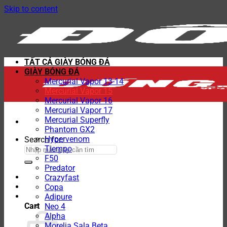
Skip to content
TẤT CẢ GIÀY BÓNG ĐÁ
GIÀY BÓNG ĐÁ
Mercurial Vapor 13-14
Mercurial Vapor 15
Mercurial Vapor 16
Mercurial Vapor 17
Mercurial Superfly
Phantom GX2
Hypervenom
Search for:
Tiempo
F50
Predator
Crazyfast
Copa
Adipure
Cart
Neo 4
Alpha
Morelia Sala Beta