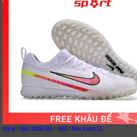
Home
/
GIÀY BÓNG ĐÁ
/
NIKE
/
Nike Vapor 15