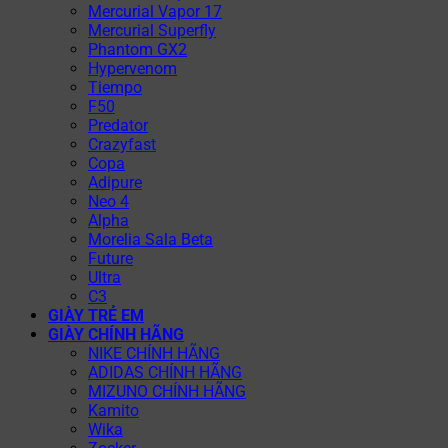
Mercurial Vapor 17
Mercurial Superfly
Phantom GX2
Hypervenom
Tiempo
F50
Predator
Crazyfast
Copa
Adipure
Neo 4
Alpha
Morelia Sala Beta
Future
Ultra
C3
GIÀY TRẺ EM
GIÀY CHÍNH HÃNG
NIKE CHÍNH HÃNG
ADIDAS CHÍNH HÃNG
MIZUNO CHÍNH HÃNG
Kamito
Wika