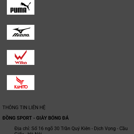
THÔNG TIN LIÊN HỆ
ĐỒNG SPORT - GIÀY BÓNG ĐÁ
Địa chỉ: Số 16 ngõ 30 Trần Quý Kiên - Dịch Vọng - Cầu