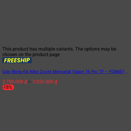
This product has multiple variants. The options may be
chosen on the product page
Giày Bóng Đá Nike Zoom Mercurial Vapor 16 Pro TF – FQ8687-
446 Racer Blue/White Xanh Dương/Trắng
2.700.000
₫
–
3.050.000
₫
-18%