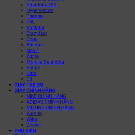
Phantom GX2
Hypervenom
Tiempo
F50
Predator
Crazyfast
Copa
Adipure
Neo 4
Alpha
Morelia Sala Beta
Future
Ultra
C3
GIÀY TRẺ EM
GIÀY CHÍNH HÃNG
NIKE CHÍNH HÃNG
ADIDAS CHÍNH HÃNG
MIZUNO CHÍNH HÃNG
Kamito
Wika
Zocker
PHỤ KIỆN