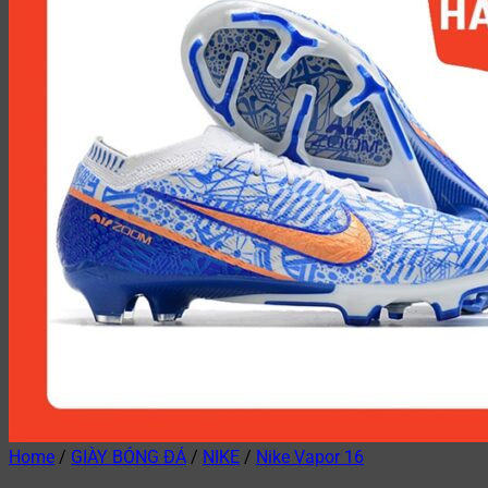
Home
/
GIÀY BÓNG ĐÁ
/
NIKE
/
Nike Vapor 16