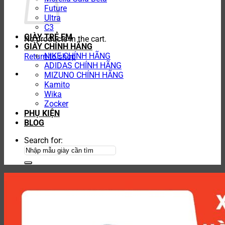
Future
Ultra
C3
GIÀY TRẺ EM
No products in the cart.
GIÀY CHÍNH HÃNG
NIKE CHÍNH HÃNG
Return to shop
ADIDAS CHÍNH HÃNG
MIZUNO CHÍNH HÃNG
Kamito
Wika
Zocker
PHỤ KIỆN
BLOG
Search for: