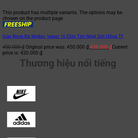
This product has multiple variants. The options may be
chosen on the product page
Giày Bóng Đá Winbro Vapor 16 Elite Tím Nhạt Gót Hồng TF
450.000
₫
Original price was: 450.000 ₫.
420.000
₫
Current
price is: 420.000 ₫.
Thương hiệu nổi tiếng