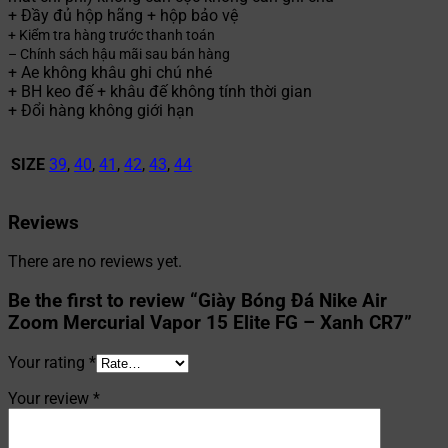
+ Đầy đủ hộp hãng + hộp bảo vệ
+ Kiểm tra hàng trước thanh toán
– Chính sách hậu mãi sau bán hàng
+ Ae không khâu ghi chú nhé
+ BH keo đế + khâu đế không tính thời gian
+ Đổi hàng không giới hạn
SIZE
39
,
40
,
41
,
42
,
43
,
44
Reviews
There are no reviews yet.
Be the first to review “Giày Bóng Đá Nike Air
Zoom Mercurial Vapor 15 Elite FG – Xanh CR7”
Your rating
*
Your review
*