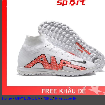
Home
/
GIÀY BÓNG ĐÁ
/
NIKE
/
Nike Superfly