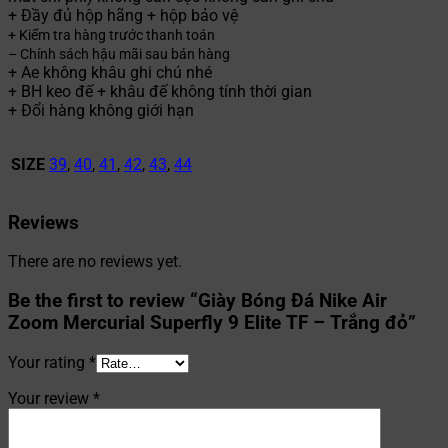
+ Đầy đủ hộp hãng + hộp bảo vệ
+ Kiểm tra hàng trước thanh toán
– Chính sách hậu mãi sau bán hàng
+ Ae không khâu ghi chú nhé
+ BH keo đế + khâu đế không tính thời gian
+ Đổi hàng không giới hạn
SIZE
39
,
40
,
41
,
42
,
43
,
44
Reviews
There are no reviews yet.
Be the first to review “Giày Bóng Đá Nike Air
Zoom Mercurial Superfly 9 Elite TF – Trắng đỏ”
Your rating
*
Your review
*