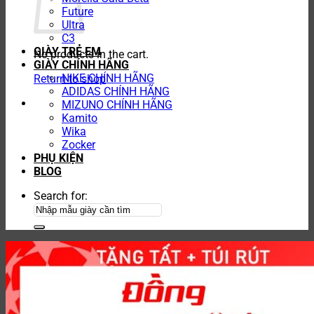
Future
Ultra
C3
GIÀY TRẺ EM
No products in the cart.
GIÀY CHÍNH HÃNG
NIKE CHÍNH HÃNG
Return to shop
ADIDAS CHÍNH HÃNG
MIZUNO CHÍNH HÃNG
Kamito
Wika
Zocker
PHỤ KIỆN
BLOG
Search for: