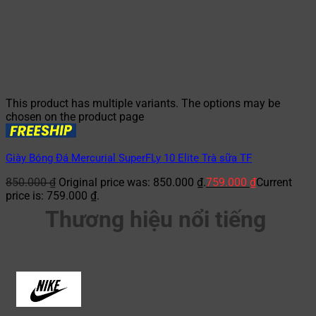
This product has multiple variants. The options may be
chosen on the product page
Giày Bóng Đá Mercurial SuperFLy 10 Elite Trà sữa TF
850.000
₫
Original price was: 850.000 ₫.
759.000
₫
Current
price is: 759.000 ₫.
Thương hiệu nổi tiếng