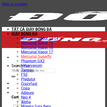
Skip to content
TẤT CẢ GIÀY BÓNG ĐÁ
GIÀY BÓNG ĐÁ
Mercurial Vapor 13-14
Mercurial Vapor 15
Mercurial Vapor 16
Mercurial Vapor 17
Mercurial Superfly
Phantom GX2
Hypervenom
Search for:
Tiempo
F50
Predator
Crazyfast
Copa
Adipure
Cart
Neo 4
Alpha
Morelia Sala Beta