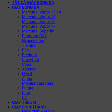
TẤT CẢ GIÀY BÓNG ĐÁ
GIÀY BÓNG ĐÁ
Mercurial Vapor 13-14
Mercurial Vapor 15
Mercurial Vapor 16
Mercurial Vapor 17
Mercurial Superfly
Phantom GX2
Hypervenom
Tiempo
F50
Predator
Crazyfast
Copa
Adipure
Neo 4
Alpha
Morelia Sala Beta
Future
Ultra
C3
GIÀY TRẺ EM
GIÀY CHÍNH HÃNG
NIKE CHÍNH HÃNG