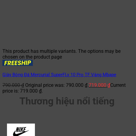
This product has multiple variants. The options may be
chosen on the product page
Giày Bóng Đá Mercurial SuperFLy 10 Pro TF Vàng Mbape
790.000
₫
Original price was: 790.000 ₫.
719.000
₫
Current
price is: 719.000 ₫.
Thương hiệu nổi tiếng