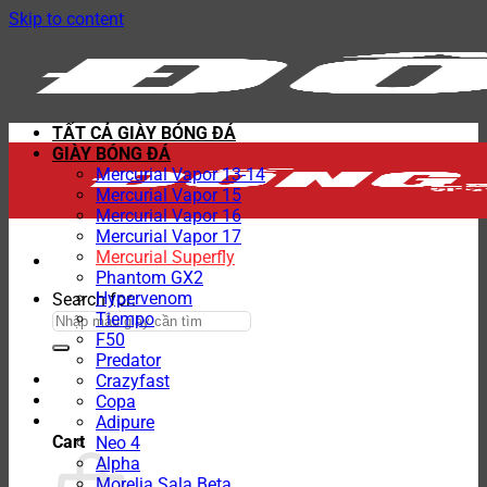
Skip to content
TẤT CẢ GIÀY BÓNG ĐÁ
GIÀY BÓNG ĐÁ
Mercurial Vapor 13-14
Mercurial Vapor 15
Mercurial Vapor 16
Mercurial Vapor 17
Mercurial Superfly
Phantom GX2
Hypervenom
Search for:
Tiempo
F50
Predator
Crazyfast
Copa
Adipure
Cart
Neo 4
Alpha
Morelia Sala Beta