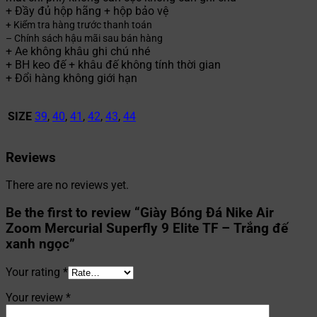
+ Đầy đủ hộp hãng + hộp bảo vệ
+ Kiểm tra hàng trước thanh toán
– Chính sách hậu mãi sau bán hàng
+ Ae không khâu ghi chú nhé
+ BH keo đế + khâu đế không tính thời gian
+ Đổi hàng không giới hạn
SIZE
39
,
40
,
41
,
42
,
43
,
44
Reviews
There are no reviews yet.
Be the first to review “Giày Bóng Đá Nike Air
Zoom Mercurial Superfly 9 Elite TF – Trắng đế
xanh ngọc”
Your rating
*
Your review
*