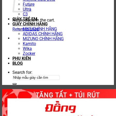
Future
Ultra
C3
GIÀY TRẺ EM
No products in the cart.
GIÀY CHÍNH HÃNG
NIKE CHÍNH HÃNG
Return to shop
ADIDAS CHÍNH HÃNG
MIZUNO CHÍNH HÃNG
Kamito
Wika
Zocker
PHỤ KIỆN
BLOG
Search for: